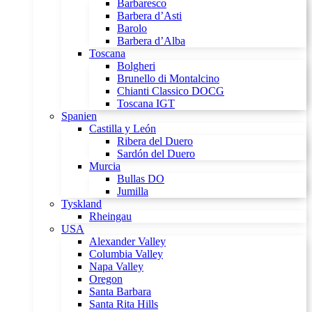
Barbaresco
Barbera d’Asti
Barolo
Barbera d’Alba
Toscana
Bolgheri
Brunello di Montalcino
Chianti Classico DOCG
Toscana IGT
Spanien
Castilla y León
Ribera del Duero
Sardón del Duero
Murcia
Bullas DO
Jumilla
Tyskland
Rheingau
USA
Alexander Valley
Columbia Valley
Napa Valley
Oregon
Santa Barbara
Santa Rita Hills