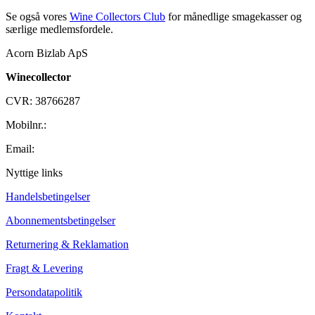
Se også vores
Wine Collectors Club
for månedlige smagekasser og
særlige medlemsfordele.
Acorn Bizlab ApS
Winecollector
CVR: 38766287
Mobilnr.:
+45 42 60 35 80
Email:
kontakt@winecollector.dk
Nyttige links
Handelsbetingelser
Abonnementsbetingelser
Returnering & Reklamation
Fragt & Levering
Persondatapolitik