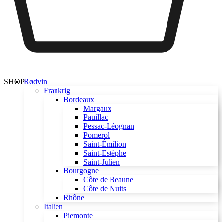
SHOP
Rødvin
Frankrig
Bordeaux
Margaux
Pauillac
Pessac-Léognan
Pomerol
Saint-Émilion
Saint-Estèphe
Saint-Julien
Bourgogne
Côte de Beaune
Côte de Nuits
Rhône
Italien
Piemonte