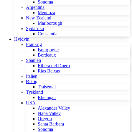
Sonoma
Argentina
Mendoza
New Zealand
Marlborough
Sydafrika
Constantia
Hvidvin
Frankrig
Bourgogne
Castellare I Sodi di S. Niccolò 2014
Bordeaux
Spanien
599,00 kr.
Ribera del Duero
Tilføj til kurv
Rías Baixas
Italien
Østrig
Traisental
Tyskland
Rheingau
USA
Alexander Valley
Napa Valley
Oregon
Santa Barbara
Sonoma