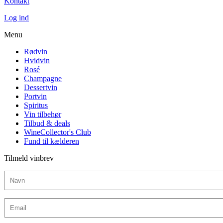
Kontakt
Log ind
Menu
Rødvin
Hvidvin
Rosé
Champagne
Dessertvin
Portvin
Spiritus
Vin tilbehør
Tilbud & deals
WineCollector's Club
Fund til kælderen
Tilmeld vinbrev