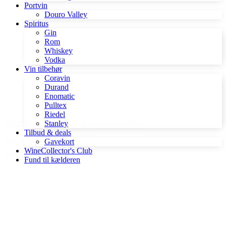
Portvin
Douro Valley
Spiritus
Gin
Rom
Whiskey
Vodka
Vin tilbehør
Coravin
Durand
Enomatic
Pulltex
Riedel
Castellare I Sodi di S. Niccolò 2012
Stanley
Tilbud & deals
Gavekort
599,00 kr.
WineCollector's Club
Tilføj til kurv
Fund til kælderen