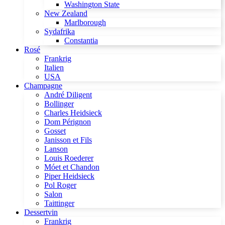
Washington State
New Zealand
Marlborough
Sydafrika
Constantia
Rosé
Frankrig
Italien
USA
Champagne
André Diligent
Bollinger
Charles Heidsieck
Dom Pérignon
Gosset
Janisson et Fils
Lanson
Louis Roederer
Móet et Chandon
Piper Heidsieck
Pol Roger
Salon
Taittinger
Dessertvin
Frankrig