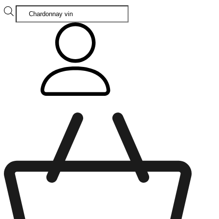
Products
search