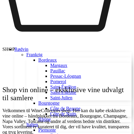
SHOP
Rødvin
Sorry, no products found.
Frankrig
Bordeaux
Margaux
Pauillac
VIS FLERE
Pessac-Léognan
Pomerol
Saint-Émilion
Shop vin online – eksklusive vine udvalgt
Saint-Estèphe
til samlere
Saint-Julien
Bourgogne
Côte de Beaune
Velkommen til WineCollectors shop. Her kan du købe eksklusive
Côte de Nuits
vine online – håndplukket fra Bordeaux, Bourgogne, Champagne,
Rhône
Napa Valley, Toscana og andre af verdens bedste vin distrikter.
Italien
Vores sortiment er kurateret til dig, der vil have kvalitet, transparens
Piemonte
og tryg levering.