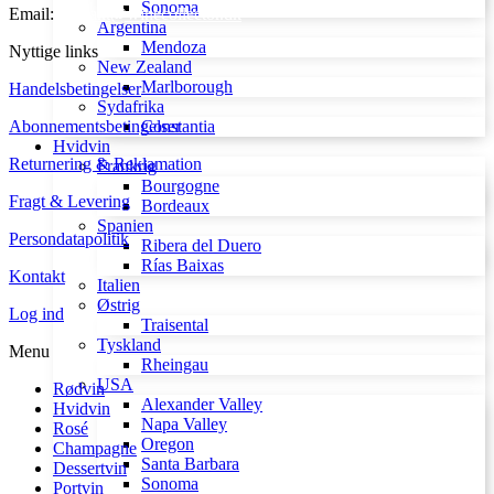
Sonoma
Email:
kontakt@winecollector.dk
Argentina
Mendoza
Nyttige links
New Zealand
Marlborough
Handelsbetingelser
Sydafrika
Abonnementsbetingelser
Constantia
Hvidvin
Returnering & Reklamation
Frankrig
Bourgogne
Fragt & Levering
Bordeaux
Spanien
Persondatapolitik
Ribera del Duero
Rías Baixas
Kontakt
Italien
Østrig
Log ind
Traisental
Tyskland
Menu
Rheingau
USA
Rødvin
Alexander Valley
Hvidvin
Napa Valley
Rosé
Oregon
Champagne
Santa Barbara
Dessertvin
Sonoma
Portvin