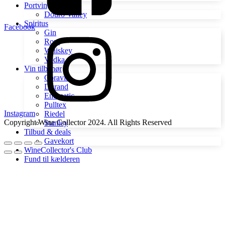
Portvin
Douro Valley
Spiritus
Facebook
Gin
Rom
Whiskey
Vodka
Vin tilbehør
Coravin
Durand
Enomatic
Pulltex
Instagram
Riedel
Copyright Wine Collector 2024. All Rights Reserved
Stanley
Tilbud & deals
Gavekort
WineCollector's Club
Fund til kælderen