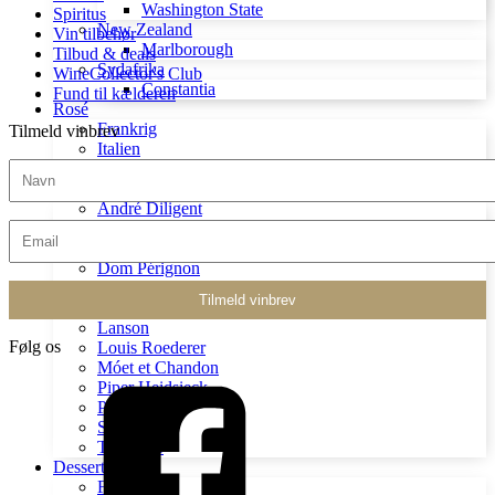
Washington State
Spiritus
New Zealand
Vin tilbehør
Marlborough
Tilbud & deals
Sydafrika
WineCollector's Club
Constantia
Fund til kælderen
Rosé
Frankrig
Tilmeld vinbrev
Italien
USA
Champagne
André Diligent
Bollinger
Charles Heidsieck
Dom Pérignon
Gosset
Janisson et Fils
Lanson
Følg os
Louis Roederer
Móet et Chandon
Piper Heidsieck
Pol Roger
Salon
Taittinger
Dessertvin
Frankrig