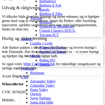
Barbaresco
Barbera d’Asti
Udvalg & rådgivning
Barolo
Barbera d’Alba
Vi tilbyder både ikoniske årgange og nyere releases, og vi hjælper
Toscana
gerne med valg til vinkælderen. Søger du Parker- eller Suckling-
Bolgheri
topscorere, sjældne samlerfund eller vine med lagringspotentiale,
Brunello di Montalcino
finder du dem her.
Chianti Classico DOCG
Toscana IGT
Hurtig og sikker levering
Spanien
Castilla y León
Alle flasker pakkes i sikker specialemballage og leveres hurtigt i
Ribera del Duero
hele Danmark. Har du spørgsmål, så kontakt os – vi svarer hurtigt
Sardón del Duero
og hjælper dig frem til det rigtige køb.
Murcia
Bullas DO
Se også vores
Wine Collectors Club
for månedlige smagekasser og
Jumilla
særlige medlemsfordele.
Tyskland
Rheingau
Acorn Bizlab ApS
USA
Alexander Valley
Winecollector
Columbia Valley
Napa Valley
CVR: 38766287
Oregon
Santa Barbara
Mobilnr.:
+45 42 60 35 80
Santa Rita Hills