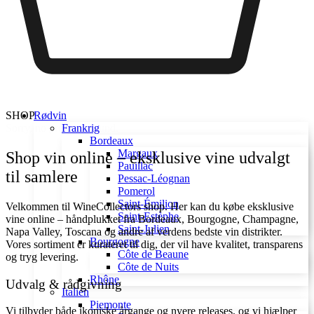
SHOP
Rødvin
Sorry, no products found.
Frankrig
Bordeaux
Margaux
Shop vin online – eksklusive vine udvalgt
Pauillac
til samlere
Pessac-Léognan
Pomerol
Saint-Émilion
Velkommen til WineCollectors shop. Her kan du købe eksklusive
Saint-Estèphe
vine online – håndplukket fra Bordeaux, Bourgogne, Champagne,
Saint-Julien
Napa Valley, Toscana og andre af verdens bedste vin distrikter.
Bourgogne
Vores sortiment er kurateret til dig, der vil have kvalitet, transparens
Côte de Beaune
og tryg levering.
Côte de Nuits
Rhône
Udvalg & rådgivning
Italien
Piemonte
Vi tilbyder både ikoniske årgange og nyere releases, og vi hjælper