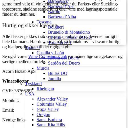
Barbaresco
gerne med valg til vinkælderen. Søger du Parker- eller Suckling-
Barbera d’Asti
topscorere, sjældne samlerfund eller vine med lagringspotentiale,
Barolo
finder du dem her.
Barbera d’Alba
Toscana
Hurtig og sikker levering
Bolgheri
Brunello di Montalcino
Alle flasker pakkes i sikker specialemballage og leveres hurtigt i
Chianti Classico DOCG
hele Danmark. Har du spørgsmål, så kontakt os – vi svarer hurtigt
Toscana IGT
og hjælper dig frem til det rigtige køb.
Spanien
Castilla y León
Se også vores
Wine Collectors Club
for månedlige smagekasser og
Ribera del Duero
særlige medlemsfordele.
Sardón del Duero
Murcia
Acorn Bizlab ApS
Bullas DO
Jumilla
Winecollector
Tyskland
Rheingau
CVR: 38766287
USA
Alexander Valley
Mobilnr.:
+45 42 60 35 80
Columbia Valley
Napa Valley
Email:
kontakt@winecollector.dk
Oregon
Santa Barbara
Nyttige links
Santa Rita Hills