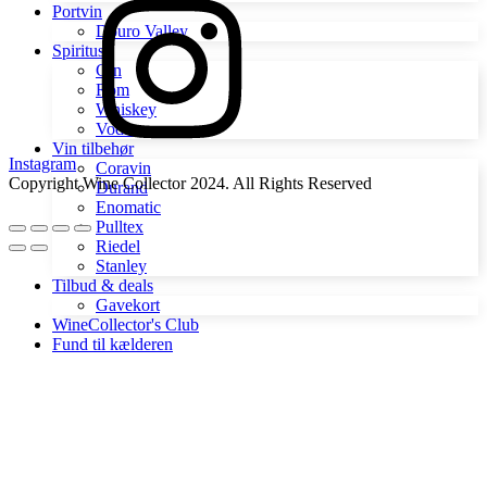
Portvin
Douro Valley
Spiritus
Gin
Rom
Whiskey
Vodka
Vin tilbehør
Instagram
Coravin
Copyright Wine Collector 2024. All Rights Reserved
Durand
Enomatic
Pulltex
Riedel
Stanley
Tilbud & deals
Gavekort
WineCollector's Club
Fund til kælderen