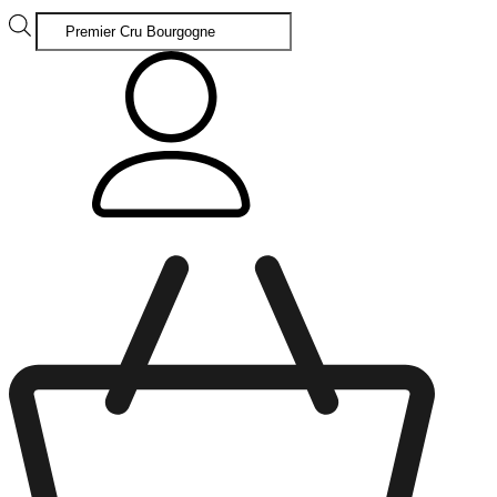
Products
search