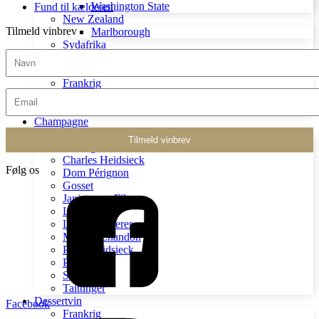
Washington State
Fund til kælderen
New Zealand
Tilmeld vinbrev
Marlborough
Sydafrika
Constantia
Rosé
Frankrig
Italien
USA
Champagne
André Diligent
Bollinger
Charles Heidsieck
Følg os
Dom Pérignon
Gosset
Janisson et Fils
Lanson
Louis Roederer
Móet et Chandon
Piper Heidsieck
Pol Roger
Salon
Taittinger
Dessertvin
Facebook
Frankrig