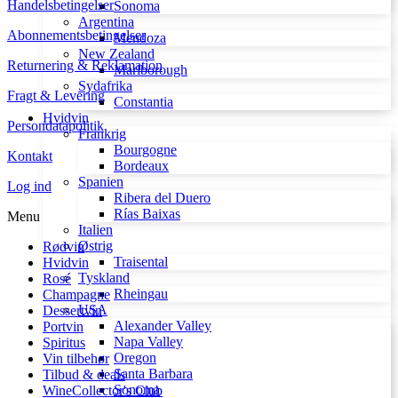
Handelsbetingelser
Sonoma
Argentina
Abonnementsbetingelser
Mendoza
New Zealand
Returnering & Reklamation
Marlborough
Sydafrika
Fragt & Levering
Constantia
Hvidvin
Persondatapolitik
Frankrig
Bourgogne
Kontakt
Bordeaux
Spanien
Log ind
Ribera del Duero
Rías Baixas
Menu
Italien
Østrig
Rødvin
Traisental
Hvidvin
Tyskland
Rosé
Rheingau
Champagne
USA
Dessertvin
Alexander Valley
Portvin
Napa Valley
Spiritus
Oregon
Vin tilbehør
Santa Barbara
Tilbud & deals
Sonoma
WineCollector's Club