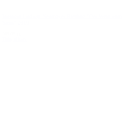
Weingut Ludwig Neumayer Riesling "Der Wein vom
Stein" 2019
369,00 kr.
Tilføj til kurv