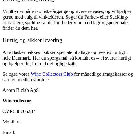
Vi tilbyder både ikoniske årgange og nyere releases, og vi hjælper
gerne med valg til vinkælderen. Søger du Parker- eller Suckling-
topscorere, sjældne samlerfund eller vine med lagringspotentiale,
finder du dem her.
Hurtig og sikker levering
Alle flasker pakkes i sikker specialemballage og leveres hurtigt i
hele Danmark. Har du spørgsmål, så kontakt os – vi svarer hurtigt
og hjælper dig frem til det rigtige køb.
Se også vores
Wine Collectors Club
for månedlige smagekasser og
særlige medlemsfordele.
Acorn Bizlab ApS
Winecollector
CVR: 38766287
Mobilnr.:
+45 42 60 35 80
Email:
kontakt@winecollector.dk