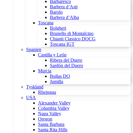
Barbaresco
Barbera d’Asti
Barolo
Barbera d’Alba
Toscana
Bolgheri
Brunello di Montalcino
Chianti Classico DOCG
Toscana IGT
Spanien
Castilla y León
Ribera del Duero
Sardón del Duero
Murcia
Bullas DO
Jumilla
Tyskland
Rheingau
USA
Alexander Valley
Columbia Valley
Napa Valley
Oregon
Santa Barbara
Santa Rita Hills