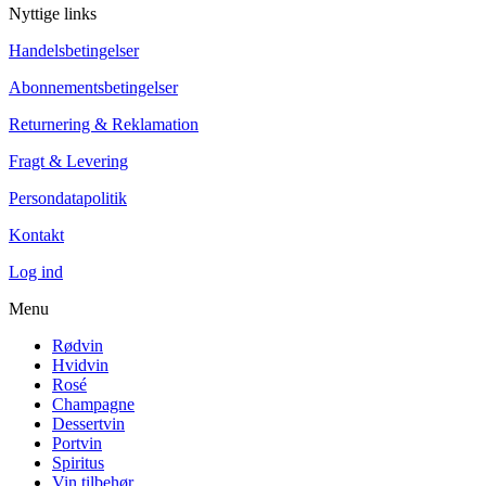
Nyttige links
Handelsbetingelser
Abonnementsbetingelser
Returnering & Reklamation
Fragt & Levering
Persondatapolitik
Kontakt
Log ind
Menu
Rødvin
Hvidvin
Rosé
Champagne
Dessertvin
Portvin
Spiritus
Vin tilbehør