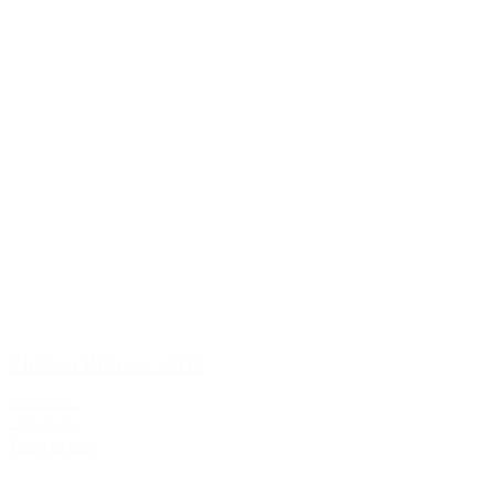
Château Rieussec 2016
589,00 kr.
499,00 kr.
Tilføj til kurv