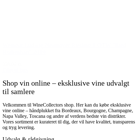
Weingut Ludwig Neumayer Riesling 1 ÖTW "Ried
Rothenbart" 2019
339,00 kr.
Tilføj til kurv
Shop vin online – eksklusive vine udvalgt
til samlere
Velkommen til WineCollectors shop. Her kan du købe eksklusive
vine online – håndplukket fra Bordeaux, Bourgogne, Champagne,
Napa Valley, Toscana og andre af verdens bedste vin distrikter.
Vores sortiment er kurateret til dig, der vil have kvalitet, transparens
og tryg levering.
Udvalg & rådgivning