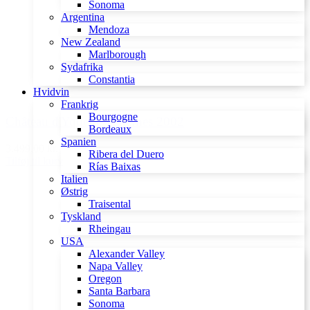
Sonoma
Argentina
Mendoza
New Zealand
Marlborough
Sydafrika
Constantia
Hvidvin
Frankrig
Bourgogne
Château d'Yquem Sauternes 2002
Bordeaux
Spanien
3.499,00 kr.
Ribera del Duero
Tilføj til kurv
Rías Baixas
Italien
Østrig
Traisental
Tyskland
Rheingau
USA
Alexander Valley
Napa Valley
Oregon
Santa Barbara
Sonoma