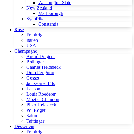
Washington State
New Zealand
Marlborough
Sydafrika
Constantia
Rosé
Frankrig
Italien
USA
Champagne
André Diligent
Bollinger
Charles Heidsieck
Dom Pérignon
Gosset
Janisson et Fils
Lanson
Louis Roederer
Móet et Chandon
Piper Heidsieck
Pol Roger
Salon
Taittinger
Dessertvin
Frankrig