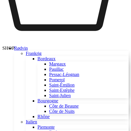
SHOP
Rødvin
Frankrig
Bordeaux
Margaux
Pauillac
Pessac-Léognan
Pomerol
Saint-Émilion
Saint-Estèphe
Saint-Julien
Bourgogne
Côte de Beaune
Côte de Nuits
Rhône
Italien
Piemonte