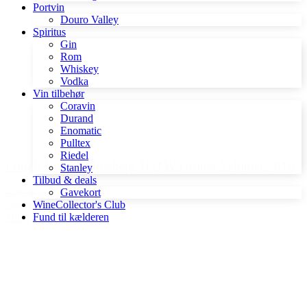
Portvin
Douro Valley
Spiritus
Gin
Rom
Whiskey
Vodka
Vin tilbehør
Coravin
Durand
Enomatic
Pulltex
Riedel
Fritsch Ried Schlossberg 1ÖTW Grüner Veltliner 2019
Stanley
Tilbud & deals
Gavekort
349,00 kr.
WineCollector's Club
299,00 kr.
Fund til kælderen
Tilføj til kurv