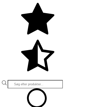
Products
search