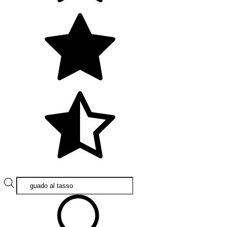
Products
search