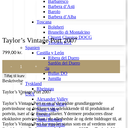
Barbaresco
Barbera d’Asti
Barolo
Barbera d’Alba
Toscana
Bolgheri
Brunello di Montalcino
Chianti Classico DOCG
Taylor’s Vintage Port 2007
Toscana IGT
Spanien
799,00
kr.
Castilla y León
Ribera del Duero
Taylor’s
Sardón del Duero
Vintage
Murcia
Port
Bullas DO
Tilføj til kurv
2007
Jumilla
Beskrivelse
antal
Tyskland
Rheingau
Taylor’s Vintage Port 2007
USA
Alexander Valley
Taylor’s Vintage Port er en af de ældste grundlæggende
Columbia Valley
portvinshuse og dedikerer sig udelukkende til til produktion af
Napa Valley
portvin, især af de fineste stilarter. Ydermere produceres disse
Oregon
eksklusive portvine kun i de allerbedste år og dette biddrager til, at
Santa Barbara
Taylor’s Vintage Port har opnået status som en af verdens store
Santa Rita Hills