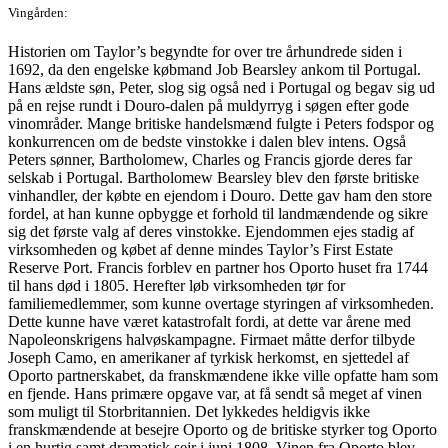
Vingården:
Historien om Taylor’s begyndte for over tre århundrede siden i
1692, da den engelske købmand Job Bearsley ankom til Portugal.
Hans ældste søn, Peter, slog sig også ned i Portugal og begav sig ud
på en rejse rundt i Douro-dalen på muldyrryg i søgen efter gode
vinområder. Mange britiske handelsmænd fulgte i Peters fodspor og
konkurrencen om de bedste vinstokke i dalen blev intens. Også
Peters sønner, Bartholomew, Charles og Francis gjorde deres far
selskab i Portugal. Bartholomew Bearsley blev den første britiske
vinhandler, der købte en ejendom i Douro. Dette gav ham den store
fordel, at han kunne opbygge et forhold til landmændende og sikre
sig det første valg af deres vinstokke. Ejendommen ejes stadig af
virksomheden og købet af denne mindes Taylor’s First Estate
Reserve Port. Francis forblev en partner hos Oporto huset fra 1744
til hans død i 1805. Herefter løb virksomheden tør for
familiemedlemmer, som kunne overtage styringen af virksomheden.
Dette kunne have været katastrofalt fordi, at dette var årene med
Napoleonskrigens halvøskampagne. Firmaet måtte derfor tilbyde
Joseph Camo, en amerikaner af tyrkisk herkomst, en sjettedel af
Oporto partnerskabet, da franskmændene ikke ville opfatte ham som
en fjende. Hans primære opgave var, at få sendt så meget af vinen
som muligt til Storbritannien. Det lykkedes heldigvis ikke
franskmændende at besejre Oporto og de britiske styrker tog Oporto
i en hurtig samt dramatisk sejr i juni 1808. Vinen fra Oporto blev