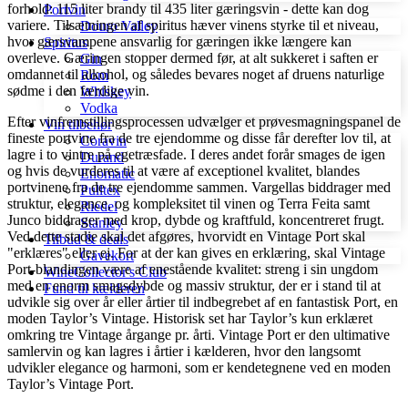
forhold: 115 liter brandy til 435 liter gæringsvin - dette kan dog
Portvin
variere. Tilsætningen af spiritus hæver vinens styrke til et niveau,
Douro Valley
hvor gærsvampene ansvarlig for gæringen ikke længere kan
Spiritus
overleve. Gæringen stopper dermed før, at alt sukkeret i saften er
Gin
omdannet til alkohol, og således bevares noget af druens naturlige
Rom
sødme i den færdige vin.
Whiskey
Vodka
Efter vinfremstillingsprocessen udvælger et prøvesmagningspanel de
Vin tilbehør
fineste portvine fra de tre ejendomme og disse får derefter lov til, at
Coravin
lagre i to vintre på egetræsfade. I deres andet forår smages de igen
Durand
og hvis de vurderes til at være af exceptionel kvalitet, blandes
Enomatic
portvinene fra de tre ejendomme sammen. Vargellas biddrager med
Pulltex
struktur, elegance, og kompleksitet til vinen og Terra Feita samt
Riedel
Junco biddrager med krop, dybde og kraftfuld, koncentreret frugt.
Stanley
Ved dette stadie skal det afgøres, hvorvidt en Vintage Port skal
Tilbud & deals
"erklæres" eller ej. For at der kan gives en erklæring, skal Vintage
Gavekort
Port-blandingen være af enestående kvalitet: streng i sin ungdom
WineCollector's Club
med en enorm smagsdybde og massiv struktur, der er i stand til at
Fund til kælderen
udvikle sig over år eller årtier til indbegrebet af en fantastisk Port, en
moden Taylor’s Vintage. Historisk set har Taylor’s kun erklæret
omkring tre Vintage årgange pr. årti. Vintage Port er den ultimative
samlervin og kan lagres i årtier i kælderen, hvor den langsomt
udvikler elegance og harmoni, som er kendetegnene ved en moden
Taylor’s Vintage Port.