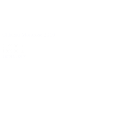
Château Montrose 2010
2.199,00 kr.
1.899,00 kr.
Tilføj til kurv