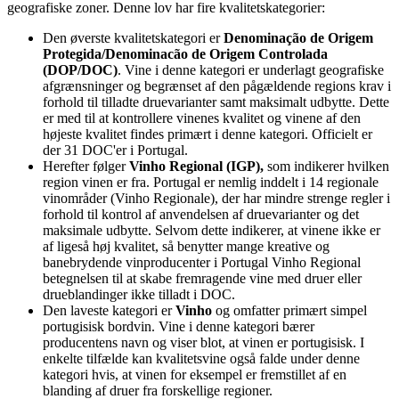
geografiske zoner. Denne lov har fire kvalitetskategorier:
Den øverste kvalitetskategori er
Denominação de Origem
Protegida/Denominacão de Origem Controlada
(DOP/DOC)
. Vine i denne kategori er underlagt geografiske
afgrænsninger og begrænset af den pågældende regions krav i
forhold til tilladte druevarianter samt maksimalt udbytte. Dette
er med til at kontrollere vinenes kvalitet og vinene af den
højeste kvalitet findes primært i denne kategori. Officielt er
der 31 DOC'er i Portugal.
Herefter følger
Vinho Regional (IGP),
som indikerer hvilken
region vinen er fra. Portugal er nemlig inddelt i 14 regionale
vinområder (Vinho Regionale), der har mindre strenge regler i
forhold til kontrol af anvendelsen af druevarianter og det
maksimale udbytte. Selvom dette indikerer, at vinene ikke er
af ligeså høj kvalitet, så benytter mange kreative og
banebrydende vinproducenter i Portugal Vinho Regional
betegnelsen til at skabe fremragende vine med druer eller
drueblandinger ikke tilladt i DOC.
Den laveste kategori er
Vinho
og omfatter primært simpel
portugisisk bordvin. Vine i denne kategori bærer
producentens navn og viser blot, at vinen er portugisisk. I
enkelte tilfælde kan kvalitetsvine også falde under denne
kategori hvis, at vinen for eksempel er fremstillet af en
blanding af druer fra forskellige regioner.