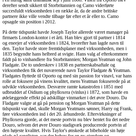
derefter sendt sikkert til Storbritannien og Camo viderførte
succesfuldt virksomheden i en række år, da de andre britiske
partnere ikke ville vendte tilbage før efter et år eller to. Camo
opsagde sin position i 2012.
På dette tidspunkt havde Joseph Taylor allerede været manager på
firmaets London-kontor i et årti. Han blev gjort til partner i 1814
og eneejer af virksomheden i 1824, hvorefter han lagde navn til
den. Taylor havde store fremtidsplaner med virksomheden, men i
1835 begyndte hans helbred at svigte. Hans valg af efterkommere
faldt på to vinhandlere fra Storbritannien; Morgan Yeatman og John
Fladgate. De to underskrev i 1838 en partnerskabsaftale og
virksomheden fik det nuværende navn Taylor Fladgate & Yeatman.
Fladgates flyttede til Oporto og med sin passion for vinavl, var hans
rolle at fokusere på vinens kvalitet, mens Yeatman fokuserede på at
udvikle virksomheden. Desværre ramte katastrofen i 1851 med
udbruddet af Oidium og phylloxera (vinlus) i 1872, som havde en
ødelæggende effekt på adskillige vinmarker i det øvre Douro. Da
Fladgate valgte at gå på pension og Morgan Yeatman på dette
tidspunkt var død, skulle Morgan Yeatmans sønner, Harry og Frank,
føre virksomheden ind i det 20. århundrede. Eftervirkninger af
Phylloxera gjorde, at det meste portvin nu blev hentet fra det nedre
Douro, selvom det øvre Douro stadigvæk producerede portvin af
den højeste kvalitet. Hvis Taylor's ønskede at bibeholde sin høje
plads på ranglisten, var der behov for en ny ejendom og