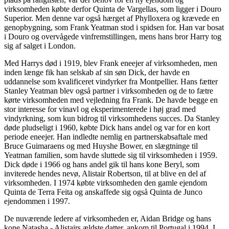
virksomheden købte derfor Quinta de Vargellas, som ligger i Douro
Superior. Men denne var også hærget af Phylloxera og krævede en
genopbygning, som Frank Yeatman stod i spidsen for. Han var bosat
i Douro og overvågede vinfremstillingen, mens hans bror Harry tog
sig af salget i London.
Med Harrys død i 1919, blev Frank eneejer af virksomheden, men
inden længe fik han selskab af sin søn Dick, der havde en
uddannelse som kvalificeret vindyrker fra Montpellier. Hans fætter
Stanley Yeatman blev også partner i virksomheden og de to fætre
kørte virksomheden med vejledning fra Frank. De havde begge en
stor interesse for vinavl og eksperimenterede i høj grad med
vindyrkning, som kun bidrog til virksomhedens succes. Da Stanley
døde pludseligt i 1960, købte Dick hans andel og var for en kort
periode eneejer. Han indledte nemlig en partnerskabsaftale med
Bruce Guimaraens og med Huyshe Bower, en slægtninge til
Yeatman familien, som havde sluttede sig til virksomheden i 1959.
Dick døde i 1966 og hans andel gik til hans kone Beryl, som
inviterede hendes nevø, Alistair Robertson, til at blive en del af
virksomheden. I 1974 købte virksomheden den gamle ejendom
Quinta de Terra Feita og anskaffede sig også Quinta de Junco
ejendommen i 1997.
De nuværende ledere af virksomheden er, Aidan Bridge og hans
kone Natasha - Alistairs ældste datter, ankom til Portugal i 1994. I