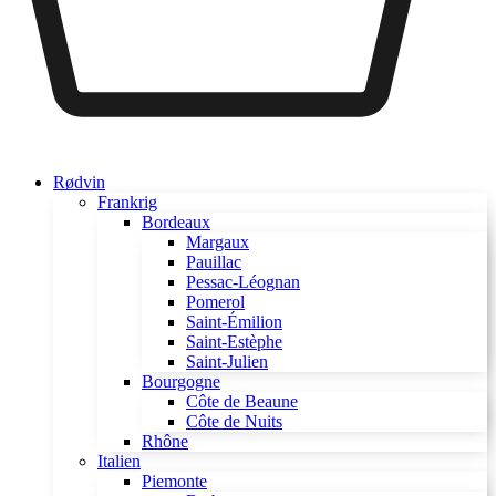
Rødvin
Frankrig
Bordeaux
Margaux
Pauillac
Pessac-Léognan
Pomerol
Saint-Émilion
Saint-Estèphe
Saint-Julien
Bourgogne
Côte de Beaune
Côte de Nuits
Rhône
Italien
Piemonte