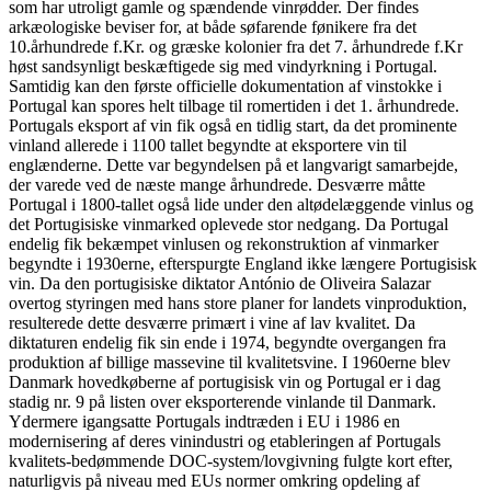
som har utroligt gamle og spændende vinrødder. Der findes
arkæologiske beviser for, at både søfarende fønikere fra det
10.århundrede f.Kr. og græske kolonier fra det 7. århundrede f.Kr
høst sandsynligt beskæftigede sig med vindyrkning i Portugal.
Samtidig kan den første officielle dokumentation af vinstokke i
Portugal kan spores helt tilbage til romertiden i det 1. århundrede.
Portugals eksport af vin fik også en tidlig start, da det prominente
vinland allerede i 1100 tallet begyndte at eksportere vin til
englænderne. Dette var begyndelsen på et langvarigt samarbejde,
der varede ved de næste mange århundrede. Desværre måtte
Portugal i 1800-tallet også lide under den altødelæggende vinlus og
det Portugisiske vinmarked oplevede stor nedgang. Da Portugal
endelig fik bekæmpet vinlusen og rekonstruktion af vinmarker
begyndte i 1930erne, efterspurgte England ikke længere Portugisisk
vin. Da den portugisiske diktator António de Oliveira Salazar
overtog styringen med hans store planer for landets vinproduktion,
resulterede dette desværre primært i vine af lav kvalitet. Da
diktaturen endelig fik sin ende i 1974, begyndte overgangen fra
produktion af billige massevine til kvalitetsvine. I 1960erne blev
Danmark hovedkøberne af portugisisk vin og Portugal er i dag
stadig nr. 9 på listen over eksporterende vinlande til Danmark.
Ydermere igangsatte Portugals indtræden i EU i 1986 en
modernisering af deres vinindustri og etableringen af Portugals
kvalitets-bedømmende DOC-system/lovgivning fulgte kort efter,
naturligvis på niveau med EUs normer omkring opdeling af