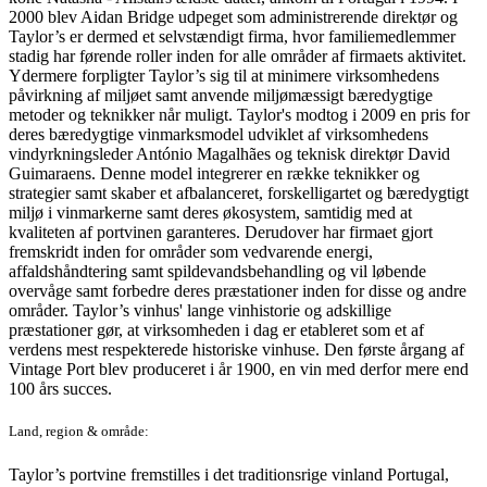
2000 blev Aidan Bridge udpeget som administrerende direktør og
Taylor’s er dermed et selvstændigt firma, hvor familiemedlemmer
stadig har førende roller inden for alle områder af firmaets aktivitet.
Ydermere forpligter Taylor’s sig til at minimere virksomhedens
påvirkning af miljøet samt anvende miljømæssigt bæredygtige
metoder og teknikker når muligt. Taylor's modtog i 2009 en pris for
deres bæredygtige vinmarksmodel udviklet af virksomhedens
vindyrkningsleder António Magalhães og teknisk direktør David
Guimaraens. Denne model integrerer en række teknikker og
strategier samt skaber et afbalanceret, forskelligartet og bæredygtigt
miljø i vinmarkerne samt deres økosystem, samtidig med at
kvaliteten af portvinen garanteres. Derudover har firmaet gjort
fremskridt inden for områder som vedvarende energi,
affaldshåndtering samt spildevandsbehandling og vil løbende
overvåge samt forbedre deres præstationer inden for disse og andre
områder. Taylor’s vinhus' lange vinhistorie og adskillige
præstationer gør, at virksomheden i dag er etableret som et af
verdens mest respekterede historiske vinhuse. Den første årgang af
Vintage Port blev produceret i år 1900, en vin med derfor mere end
100 års succes.
Land, region & område:
Taylor’s portvine fremstilles i det traditionsrige vinland Portugal,