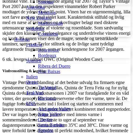
ikoniske vine. En fremragende årgang var 2007 og Taylor’s Vintage
Sonoma
Port 2007 har fra den respekteret vinanmelder Robert Parker
Argentina
modtaget de yderst flotte 95 point. Vinen har en uigennemsigtig, lilla
Mendoza
sort farve med en smal violet kant. Karakteristisk stilfuld og livlig
New Zealand
med en næse af tæt solbær og skovfrugter belagt med diskrete
Marlborough
urtenuancer samt dufte af violette og rosenblade. Som sædvanlig
Sydafrika
skjuler den klassiske Taylor-elegance og underdrivelse vinens energi
Constantia
og kraft. På ganen viser den de magre, senede og tætstrikkede
Hvidvin
tanniner, som er et Taylor stiltræk og de livlige samt tydeligt
Frankrig
afgrænsede frugtsmage, som er kendetegnene for 2007 årgangen.
Bourgogne
Bordeaux
6 stk. leveres i uåbnet OWC (Original Wooden Case).
Spanien
Ribera del Duero
Vinfremstilling & lagring:
Rías Baixas
Italien
Østrig
Vintage Port er en blanding af det bedste udvalg fra firmaets egne
Traisental
ejendomme Quinta de Vargellas, Quinta de Terra Feita og for nylig
Tyskland
Quinta do Junco. Vækstsæsonen i 2007 var forudgående for en våd
Rheingau
vinter, der genopfyldte vandreserverne efter fire varme, tørre år. De
USA
fugtige forhold fortsatte ind i foråret og starten af sommeren med
Alexander Valley
lavere temperaturer end gennemsnittet kombineret med regnperioder.
Napa Valley
Der var ingen betydelige perioder med intens varme i
Oregon
sommermånederne. De første to uger af september var
Santa Barbara
dagstemperaturen konstant mellem 35ºC and 38ºC. Disse varme og
Sonoma
tørre forhold førte afgrøden til perfekt modenhed, hvilket fremmede