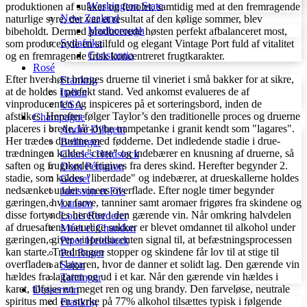
Washington State
produktionen af sukker og fenoler, samtidig med at den fremragende
New Zealand
naturlige syre, der var et resultat af den kølige sommer, blev
Marlborough
bibeholdt. Dermed producerede høsten perfekt afbalanceret most,
Sydafrika
som producerede en stilfuld og elegant Vintage Port fuld af vitalitet
Constantia
og en fremragende frisk koncentreret frugtkarakter.
Rosé
Efter hver høst bringes druerne til vineriet i små bakker for at sikre,
Frankrig
at de holdes i perfekt stand. Ved ankomst evalueres de af
Italien
vinproducenten og inspiceres på et sorteringsbord, inden de
USA
afstilkes. Herefter følger Taylor’s den traditionelle proces og druerne
Champagne
placeres i brede, lår-dybe trampetanke i granit kendt som "lagares".
André Diligent
Her trædes druerne med fødderne. Det indledende stadie i drue-
Bollinger
trædningen kaldes "corte" og indebærer en knusning af druerne, så
Charles Heidsieck
saften og frugtkødet frigives fra deres skind. Herefter begynder 2.
Dom Pérignon
stadie, som kaldes "liberdade" og indebærer, at drueskallerne holdes
Gosset
nedsænket under vinens overflade. Efter nogle timer begynder
Janisson et Fils
gæringen, hvor farve, tanniner samt aromaer frigøres fra skindene og
Lanson
disse fortyndes herefter i den gærende vin. Når omkring halvdelen
Louis Roederer
af druesaftens naturlige sukker er blevet omdannet til alkohol under
Móet et Chandon
gæringen, giver vinproducenten signal til, at befæstningsprocessen
Piper Heidsieck
kan starte. Trædningen stopper og skindene får lov til at stige til
Pol Roger
overfladen af lagaren, hvor de danner et solidt lag. Den gærende vin
Salon
hældes fra lagaren og ud i et kar. Når den gærende vin hældes i
Taittinger
karet, tilføjes en meget ren og ung brandy. Den farveløse, neutrale
Dessertvin
spiritus med en styrke på 77% alkohol tilsættes typisk i følgende
Frankrig