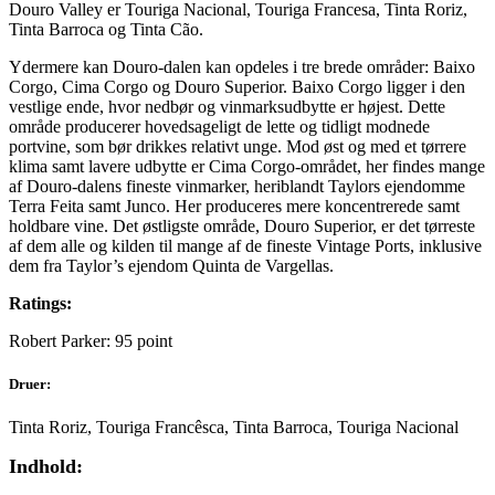
Douro Valley er Touriga Nacional, Touriga Francesa, Tinta Roriz,
Tinta Barroca og Tinta Cão.
Ydermere kan Douro-dalen kan opdeles i tre brede områder: Baixo
Corgo, Cima Corgo og Douro Superior. Baixo Corgo ligger i den
vestlige ende, hvor nedbør og vinmarksudbytte er højest. Dette
område producerer hovedsageligt de lette og tidligt modnede
portvine, som bør drikkes relativt unge. Mod øst og med et tørrere
klima samt lavere udbytte er Cima Corgo-området, her findes mange
af Douro-dalens fineste vinmarker, heriblandt Taylors ejendomme
Terra Feita samt Junco. Her produceres mere koncentrerede samt
holdbare vine. Det østligste område, Douro Superior, er det tørreste
af dem alle og kilden til mange af de fineste Vintage Ports, inklusive
dem fra Taylor’s ejendom Quinta de Vargellas.
Ratings:
Robert Parker: 95 point
Druer:
Tinta Roriz, Touriga Francêsca, Tinta Barroca, Touriga Nacional
Indhold: