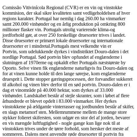
Comissão Vitivinícola Regional (CVR) er en vin og vinstokke
kommision, der skal sikre kvaliteten samt vedligeholdelsen af hver
regions karakter. Portugal har nemlig i dag 260.00 ha vinmarker
samt 200.000 vinbønder og en årlig produktion på omkring 800
millioner flasker vin. Portugals utrolig varierende klima-og
jordforhold gør, at over 250 forskellige druesorter trives i landet.
Disse druesorter er primært lokale druersorter og internationale
druersorter er i mindretal.Portugals mest velkendte vin er
Portvin, som udelukkende dyrkes i vindistriktet Douro-dalen i det
nordlige Portugal. Sød portvin blev opfundet af englænderne i
slutningen af 1970erne og opkaldt efter Portugals næststørste by
Oporto. Selve vinen fik englænderne naturligvis fra Douro-dalen og
for at vinen kunne holde til den lange sørejse, kom englænderne
druesprit i. Dette stopper gæringsprocessen, der forvandler sukkeret
til alkohol og vinen blev derfor til en sød portvin. Douro-dalen er i
dag et vinområde på 40.000 hektar, som dyrkes af 33.000
vinbønder. Landskabet består af stejle skranter, som i løbet af flere
århundrede er blevet opdelt i 83.000 vinmarker. Her dyrkes
vinstokkene på ældgamle vinterrasser og jordbunden består af skifer,
en slags metamorf sten. Mellemrummene mellem de mange store
stykker folieret skifersten, som udgør en stor del af jorden, bevarer
en vis mængde luftfugtighed - nogle gange kun lige nok til at
vinstokken trives under de tørre forhold, som hersker det meste af
sommeren. Dalens mest anvendte røde druesorter til portvin fra