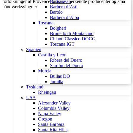
fortolkninger af Provence rosé fra anerkendte producenter og små
Barbaresco
håndværksvinerier.
Barbera d’Asti
Barolo
Barbera d’Alba
Toscana
Bolgheri
Brunello di Montalcino
Chianti Classico DOCG
Toscana IGT
Spanien
Castilla y León
Ribera del Duero
Sardón del Duero
Murcia
Bullas DO
Jumilla
Tyskland
Rheingau
USA
Alexander Valley
Columbia Valley
Napa Valley
Oregon
Santa Barbara
Santa Rita Hills