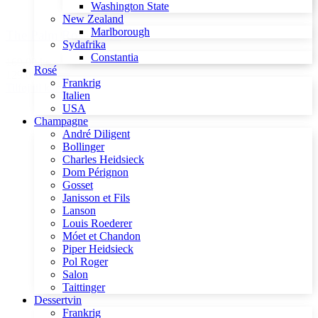
Washington State
New Zealand
Marlborough
The Palm Rosé 2020
Sydafrika
Constantia
169,00 kr.
Rosé
129,00 kr.
Frankrig
Tilføj til kurv
Italien
USA
Champagne
André Diligent
Bollinger
Charles Heidsieck
Dom Pérignon
Gosset
Janisson et Fils
Lanson
Louis Roederer
Móet et Chandon
Piper Heidsieck
Pol Roger
Salon
Taittinger
Dessertvin
Frankrig