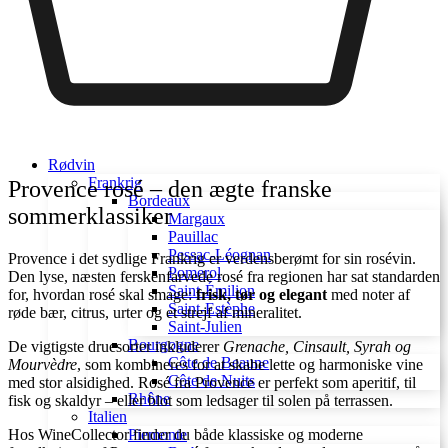
Rødvin
Frankrig
Provence rosé – den ægte franske
Bordeaux
sommerklassiker
Margaux
Pauillac
Pessac-Léognan
Provence i det sydlige Frankrig er verdensberømt for sin rosévin.
Pomerol
Den lyse, næsten ferskenfarvede rosé fra regionen har sat standarden
Saint-Émilion
for, hvordan rosé skal smage:
frisk, tør og elegant
med noter af
Saint-Estèphe
røde bær, citrus, urter og et strejf af mineralitet.
Saint-Julien
Bourgogne
De vigtigste druesorter inkluderer
Grenache, Cinsault, Syrah og
Côte de Beaune
Mourvèdre
, som kombineres for at skabe lette og harmoniske vine
Côte de Nuits
med stor alsidighed. Rosé fra Provence er perfekt som aperitif, til
Rhône
fisk og skaldyr – eller blot som ledsager til solen på terrassen.
Italien
Hos WineCollector finder du både klassiske og moderne
Piemonte