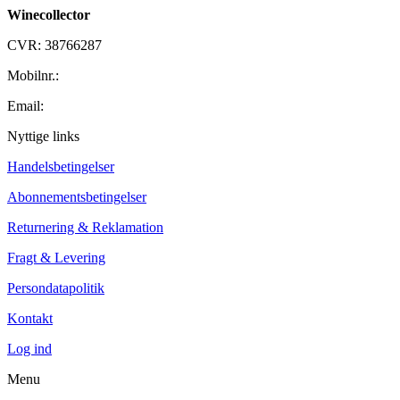
Winecollector
CVR: 38766287
Mobilnr.:
+45 42 60 35 80
Email:
kontakt@winecollector.dk
Nyttige links
Handelsbetingelser
Abonnementsbetingelser
Returnering & Reklamation
Fragt & Levering
Persondatapolitik
Kontakt
Log ind
Menu