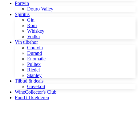
Portvin
Douro Valley
Spiritus
Gin
Rom
Whiskey
Vodka
Vin tilbehør
Coravin
Durand
Enomatic
Pulltex
Riedel
Stanley
Tilbud & deals
Gavekort
WineCollector's Club
Fund til kælderen