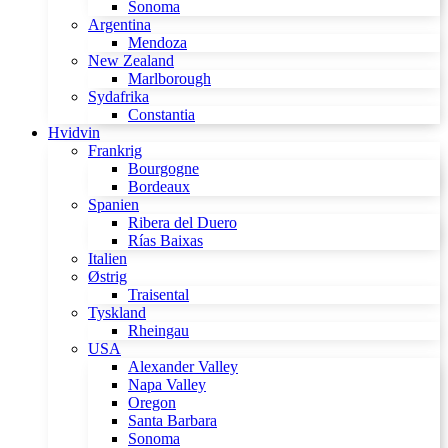
Sonoma
Argentina
Mendoza
New Zealand
Marlborough
Sydafrika
Constantia
Hvidvin
Frankrig
Bourgogne
Bordeaux
Spanien
Ribera del Duero
Rías Baixas
Italien
Østrig
Traisental
Tyskland
Rheingau
USA
Alexander Valley
Napa Valley
Oregon
Santa Barbara
Sonoma