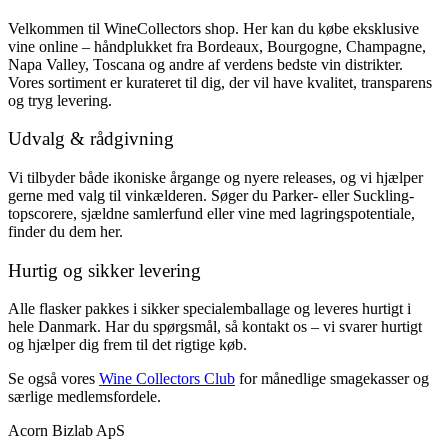
Velkommen til WineCollectors shop. Her kan du købe eksklusive
vine online – håndplukket fra Bordeaux, Bourgogne, Champagne,
Napa Valley, Toscana og andre af verdens bedste vin distrikter.
Vores sortiment er kurateret til dig, der vil have kvalitet, transparens
og tryg levering.
Udvalg & rådgivning
Vi tilbyder både ikoniske årgange og nyere releases, og vi hjælper
gerne med valg til vinkælderen. Søger du Parker- eller Suckling-
topscorere, sjældne samlerfund eller vine med lagringspotentiale,
finder du dem her.
Hurtig og sikker levering
Alle flasker pakkes i sikker specialemballage og leveres hurtigt i
hele Danmark. Har du spørgsmål, så kontakt os – vi svarer hurtigt
og hjælper dig frem til det rigtige køb.
Se også vores
Wine Collectors Club
for månedlige smagekasser og
særlige medlemsfordele.
Acorn Bizlab ApS