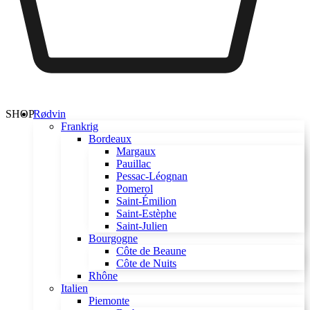
SHOP
Rødvin
Frankrig
Bordeaux
Margaux
Pauillac
Pessac-Léognan
Pomerol
Saint-Émilion
Saint-Estèphe
Saint-Julien
Bourgogne
Côte de Beaune
Côte de Nuits
Rhône
Italien
Piemonte