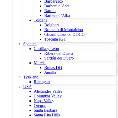
Barbaresco
Barbera d’Asti
Barolo
Barbera d’Alba
Toscana
Bolgheri
Brunello di Montalcino
Chianti Classico DOCG
Toscana IGT
Spanien
Castilla y León
Ribera del Duero
Sardón del Duero
Murcia
Bullas DO
Jumilla
Tyskland
Rheingau
USA
Alexander Valley
Columbia Valley
Napa Valley
Oregon
Santa Barbara
Santa Rita Hills