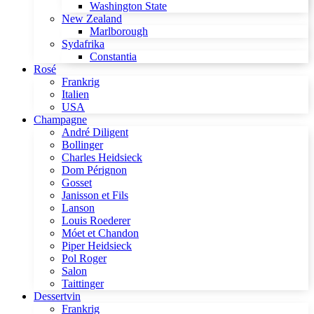
Washington State
New Zealand
Marlborough
Sydafrika
Constantia
Rosé
Frankrig
Italien
USA
Champagne
André Diligent
Bollinger
Charles Heidsieck
Dom Pérignon
Gosset
Janisson et Fils
Lanson
Louis Roederer
Móet et Chandon
Piper Heidsieck
Pol Roger
Salon
Taittinger
Dessertvin
Frankrig