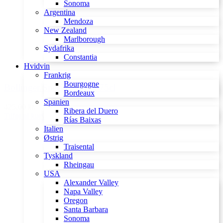
Sonoma
Argentina
Mendoza
New Zealand
Marlborough
Sydafrika
Constantia
Hvidvin
Frankrig
Bourgogne
Bollinger Special Cuvée 75cl
Bordeaux
Spanien
425,00 kr.
Ribera del Duero
Tilføj til kurv
Rías Baixas
Italien
Østrig
Traisental
Tyskland
Rheingau
USA
Alexander Valley
Napa Valley
Oregon
Santa Barbara
Sonoma