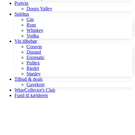
Portvin
Douro Valley
Spiritus
Gin
Rom
Whiskey
Vodka
Vin tilbehør
Coravin
Durand
Enomatic
Pulltex
Riedel
Bollinger Rosé Brut
Stanley
Tilbud & deals
Gavekort
599,00 kr.
WineCollector's Club
Tilføj til kurv
Fund til kælderen