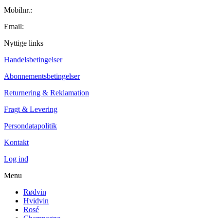
Mobilnr.:
+45 42 60 35 80
Email:
kontakt@winecollector.dk
Nyttige links
Handelsbetingelser
Abonnementsbetingelser
Returnering & Reklamation
Fragt & Levering
Persondatapolitik
Kontakt
Log ind
Menu
Rødvin
Hvidvin
Rosé