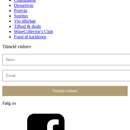
Champagne
Dessertvin
Portvin
Spiritus
Vin tilbehør
Tilbud & deals
WineCollector's Club
Fund til kælderen
Tilmeld vinbrev
Følg os