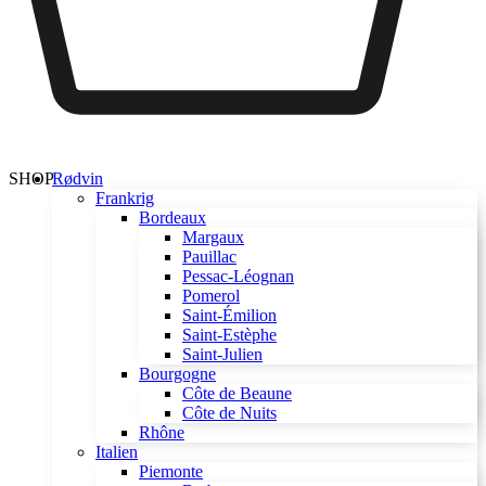
SHOP
Rødvin
Frankrig
Bordeaux
Margaux
Pauillac
Pessac-Léognan
Pomerol
Saint-Émilion
Saint-Estèphe
Saint-Julien
Bourgogne
Côte de Beaune
Côte de Nuits
Rhône
Italien
Piemonte