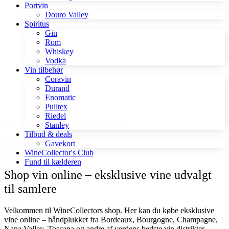
Portvin
Douro Valley
Spiritus
Gin
Rom
Whiskey
Vodka
Vin tilbehør
Coravin
Durand
Enomatic
Pulltex
Riedel
Château Lafite Rothschild 2017
Stanley
Tilbud & deals
Gavekort
4.999,00 kr.
WineCollector's Club
Tilføj til kurv
Fund til kælderen
Shop vin online – eksklusive vine udvalgt
til samlere
Velkommen til WineCollectors shop. Her kan du købe eksklusive
vine online – håndplukket fra Bordeaux, Bourgogne, Champagne,
Napa Valley, Toscana og andre af verdens bedste vin distrikter.