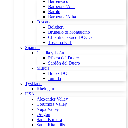
Barbaresco
Barbera d’Asti
Barolo
Barbera d’Alba
Toscana
Bolgheri
Brunello di Montalcino
Chianti Classico DOCG
Toscana IGT
Spanien
Castilla y León
Ribera del Duero
Sardón del Duero
Murcia
Bullas DO
Jumilla
Tyskland
Rheingau
USA
Alexander Valley
Columbia Valley
Napa Valley
Oregon
Santa Barbara
Santa Rita Hills