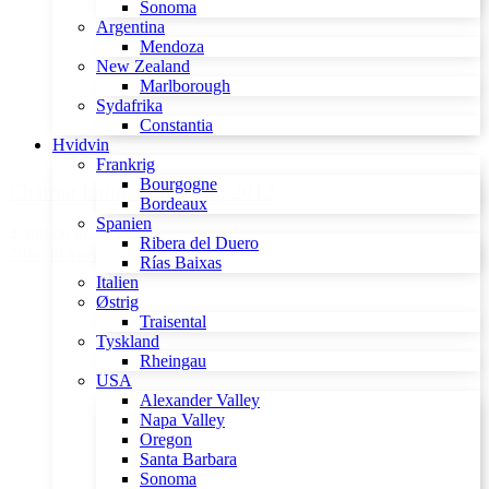
Sonoma
Argentina
Mendoza
New Zealand
Marlborough
Sydafrika
Constantia
Hvidvin
Frankrig
Bourgogne
Château Lafite Rothschild 2012
Bordeaux
Spanien
4.999,00 kr.
Ribera del Duero
Tilføj til kurv
Rías Baixas
Italien
Østrig
Traisental
Tyskland
Rheingau
USA
Alexander Valley
Napa Valley
Oregon
Santa Barbara
Sonoma