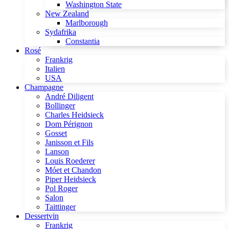
Washington State
New Zealand
Marlborough
Sydafrika
Constantia
Rosé
Frankrig
Italien
USA
Champagne
André Diligent
Bollinger
Charles Heidsieck
Dom Pérignon
Gosset
Janisson et Fils
Lanson
Louis Roederer
Móet et Chandon
Piper Heidsieck
Pol Roger
Salon
Taittinger
Dessertvin
Frankrig