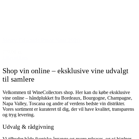
Merry Edwards Pinot Noir 2020
779,00 kr.
Tilføj til kurv
Shop vin online – eksklusive vine udvalgt
til samlere
Velkommen til WineCollectors shop. Her kan du købe eksklusive
vine online – håndplukket fra Bordeaux, Bourgogne, Champagne,
Napa Valley, Toscana og andre af verdens bedste vin distrikter.
Vores sortiment er kurateret til dig, der vil have kvalitet, transparens
og tryg levering.
Udvalg & rådgivning
Vi tilbyder både ikoniske årgange og nyere releases, og vi hjælper