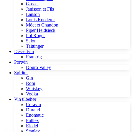
Gosset
Janisson et Fils
Lanson
Louis Roederer
Móet et Chandon
Piper Heidsieck
Pol Roger
Salon
Taittinger
Dessertvin
Frankrig
Portvin
Douro Valley
Spiritus
Gin
Rom
Whiskey
Vodka
Vin tilbehør
Coravin
Durand
Enomatic
Pulltex
Riedel
Merry Edwards Pinot Noir 2019
Stanley