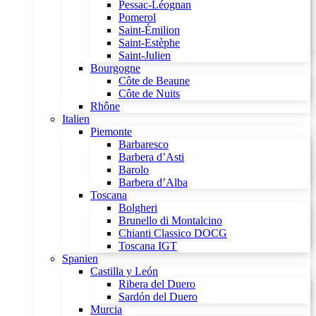
Pessac-Léognan
Pomerol
Saint-Émilion
Saint-Estèphe
Saint-Julien
Bourgogne
Côte de Beaune
Côte de Nuits
Rhône
Italien
Piemonte
Barbaresco
Barbera d’Asti
Barolo
Barbera d’Alba
Toscana
Bolgheri
Brunello di Montalcino
Chianti Classico DOCG
Toscana IGT
Spanien
Castilla y León
Ribera del Duero
Sardón del Duero
Murcia