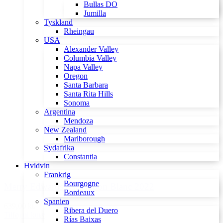
Bullas DO
Jumilla
Tyskland
Rheingau
USA
Alexander Valley
Columbia Valley
Napa Valley
Oregon
Santa Barbara
Santa Rita Hills
Sonoma
Argentina
Mendoza
New Zealand
Marlborough
Sydafrika
Constantia
Hvidvin
Frankrig
Bourgogne
Merry Edwards Sauvignon Blanc 2022
Bordeaux
Spanien
639,00 kr.
Ribera del Duero
Tilføj til kurv
Rías Baixas