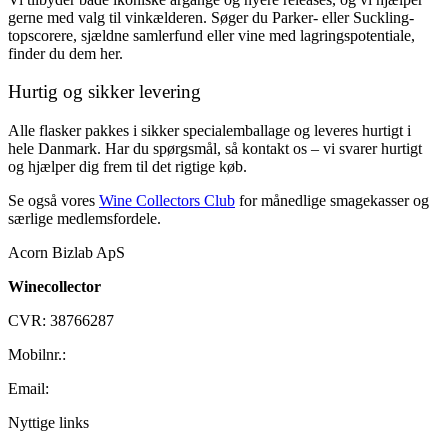
gerne med valg til vinkælderen. Søger du Parker- eller Suckling-
topscorere, sjældne samlerfund eller vine med lagringspotentiale,
finder du dem her.
Hurtig og sikker levering
Alle flasker pakkes i sikker specialemballage og leveres hurtigt i
hele Danmark. Har du spørgsmål, så kontakt os – vi svarer hurtigt
og hjælper dig frem til det rigtige køb.
Se også vores
Wine Collectors Club
for månedlige smagekasser og
særlige medlemsfordele.
Acorn Bizlab ApS
Winecollector
CVR: 38766287
Mobilnr.:
+45 42 60 35 80
Email:
kontakt@winecollector.dk
Nyttige links