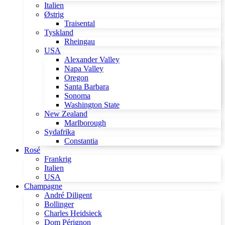
Italien
Østrig
Traisental
Tyskland
Rheingau
USA
Alexander Valley
Napa Valley
Oregon
Santa Barbara
Sonoma
Washington State
New Zealand
Marlborough
Sydafrika
Constantia
Rosé
Frankrig
Italien
USA
Champagne
André Diligent
Bollinger
Charles Heidsieck
Dom Pérignon