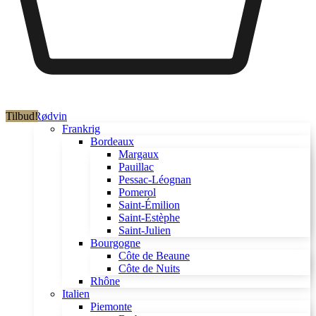
Tilbud!
Rødvin
Frankrig
Bordeaux
Margaux
Pauillac
Pessac-Léognan
Pomerol
Saint-Émilion
Saint-Estèphe
Saint-Julien
Bourgogne
Côte de Beaune
Côte de Nuits
Rhône
Italien
Piemonte