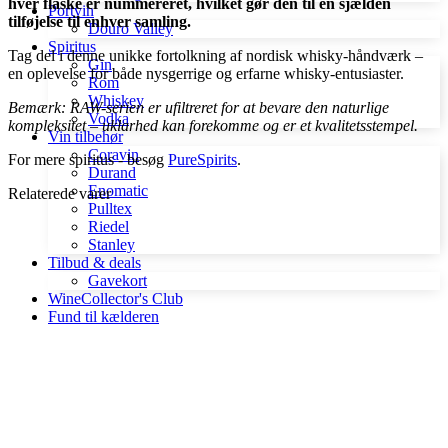
hver flaske er nummereret, hvilket gør den til en sjælden
Portvin
tilføjelse til enhver samling.
Douro Valley
Spiritus
Tag del i denne unikke fortolkning af nordisk whisky-håndværk –
Gin
en oplevelse for både nysgerrige og erfarne whisky-entusiaster.
Rom
Whiskey
Bemærk: RAW-serien er ufiltreret for at bevare den naturlige
Vodka
kompleksitet – uklarhed kan forekomme og er et kvalitetsstempel.
Vin tilbehør
Coravin
For mere spiritus - besøg
PureSpirits
.
Durand
Enomatic
Relaterede varer
Pulltex
Riedel
Stanley
Tilbud & deals
Gavekort
WineCollector's Club
Fund til kælderen