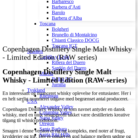
Barbaresco
Barbera d’Asti
Barolo
Barbera d’Alba
Toscana
Bolgheri
Brunello di Montalcino
Chianti Classico DOCG
Toscana IGT
Copenhagen Distillery Single Malt Whisky
Spanien
- Limited Edition (RAW series)
Castilla y León
Ribera del Duero
Sardón del Duero
Copenhagen Distillery Single Malt
Murcia
Whisky - Limited Edition (RAW-series)
Bullas DO
Jumilla
Tyskland
En interessant og nuanceret whisky oplevelse for entusiaster. Her i
Rheingau
en helt særlig nummeret udgave med begrænset antal produceret.
USA
Alexander Valley
Copenhagen Distillery Whisky er som navnet antyder en dansk
Columbia Valley
whisky, med en unik smagsprofil takket være destilleriets kreative
Napa Valley
tilgang til whiskyproduktion.
Oregon
Santa Barbara
Smagen i denne version er rig og kompleks, med noter af frugt,
Santa Rita Hills
krydderier og træ. Der er opnået en god balance mellem sødme og