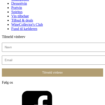
Dessertvin
Portvin
Spiritus
Vin tilbehør
Tilbud & deals
WineCollector's Club
Fund til kælderen
Tilmeld vinbrev
Følg os