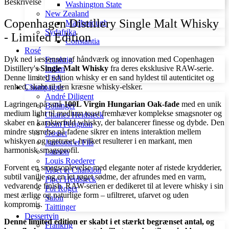
Beskrivelse
Washington State
New Zealand
Copenhagen Distillery Single Malt Whisky
Marlborough
Sydafrika
- Limited Edition
Constantia
Rosé
Dyk ned i essensen af håndværk og innovation med Copenhagen
Frankrig
Distillery's
Single Malt Whisky
fra deres eksklusive RAW-serie.
Italien
Denne limited edition whisky er en sand hyldest til autenticitet og
USA
renhed, skabt til den kræsne whisky-elsker.
Champagne
André Diligent
Lagringen på små
100L Virgin Hungarian Oak-fade
med en unik
Bollinger
medium light til medium toast fremhæver komplekse smagsnoter og
Charles Heidsieck
skaber en karakterfuld whisky, der balancerer finesse og dybde. Den
Dom Pérignon
mindre størrelse på fadene sikrer en intens interaktion mellem
Gosset
whiskyen og egetræet, hvilket resulterer i en markant, men
Janisson et Fils
harmonisk smagsprofil.
Lanson
Louis Roederer
Forvent en smagsoplevelse med elegante noter af ristede krydderier,
Móet et Chandon
subtil vanilje og en let røget sødme, der afrundes med en varm,
Piper Heidsieck
vedvarende finish. RAW-serien er dedikeret til at levere whisky i sin
Pol Roger
mest ærlige og naturlige form – ufiltreret, ufarvet og uden
Salon
kompromis.
Taittinger
Dessertvin
Denne limited edition er skabt i et stærkt begrænset antal, og
Frankrig