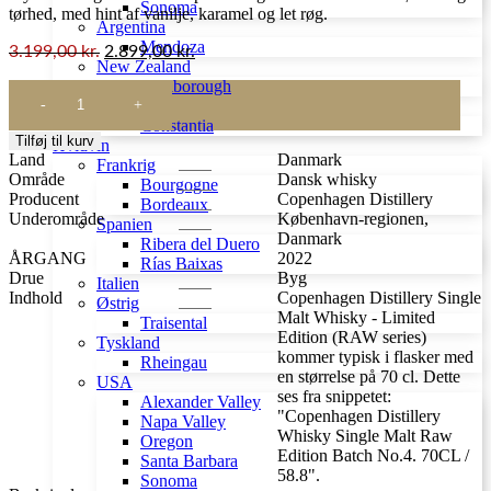
Sonoma
tørhed, med hint af vanilje, karamel og let røg.
Argentina
Mendoza
3.199,00
kr.
2.899,00
kr.
New Zealand
Marlborough
Copenhagen
Sydafrika
Distillery
Constantia
Single
Tilføj til kurv
Hvidvin
Malt
Land
Danmark
Frankrig
Whisky
Område
Dansk whisky
Bourgogne
-
Producent
Copenhagen Distillery
Bordeaux
Limited
Underområde
København-regionen,
Spanien
Edition
Danmark
Ribera del Duero
(RAW
ÅRGANG
2022
Rías Baixas
series)
Drue
Byg
Italien
antal
Indhold
Copenhagen Distillery Single
Østrig
Malt Whisky - Limited
Traisental
Edition (RAW series)
Tyskland
kommer typisk i flasker med
Rheingau
en størrelse på 70 cl. Dette
USA
ses fra snippetet:
Alexander Valley
"Copenhagen Distillery
Napa Valley
Whisky Single Malt Raw
Oregon
Edition Batch No.4. 70CL /
Santa Barbara
58.8".
Sonoma