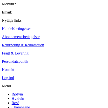
Mobilnr.:
+45 42 60 35 80
Email:
kontakt@winecollector.dk
Nyttige links
Handelsbetingelser
Abonnementsbetingelser
Returnering & Reklamation
Fragt & Levering
Persondatapolitik
Kontakt
Log ind
Menu
Rødvin
Hvidvin
Rosé
Champagne