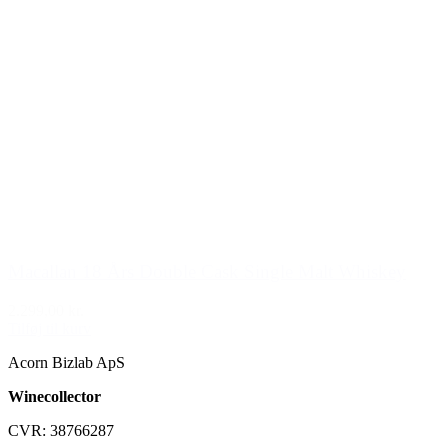
Macallan 18 Års Double Cask Single Malt Whiskey
2.299,00 kr.
Tilføj til kurv
Acorn Bizlab ApS
Winecollector
CVR: 38766287