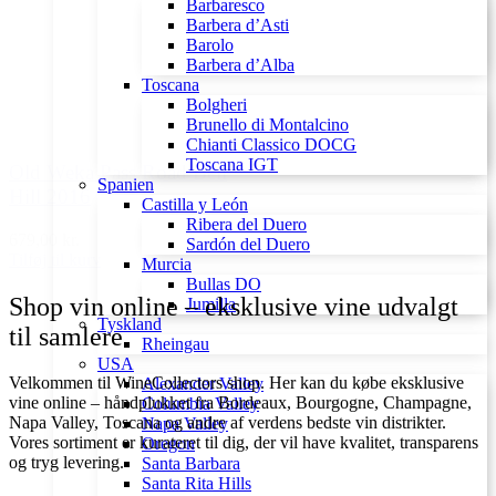
Barbaresco
Barbera d’Asti
Barolo
Barbera d’Alba
Toscana
Bolgheri
Brunello di Montalcino
Chianti Classico DOCG
Toscana IGT
Old Weka Pass Road Bell
Spanien
Hill 2016
Castilla y León
Ribera del Duero
679,00 kr.
Sardón del Duero
Tilføj til kurv
Murcia
Bullas DO
Shop vin online – eksklusive vine udvalgt
Jumilla
Tyskland
til samlere
Rheingau
USA
Velkommen til WineCollectors shop. Her kan du købe eksklusive
Alexander Valley
vine online – håndplukket fra Bordeaux, Bourgogne, Champagne,
Columbia Valley
Napa Valley, Toscana og andre af verdens bedste vin distrikter.
Napa Valley
Vores sortiment er kurateret til dig, der vil have kvalitet, transparens
Oregon
og tryg levering.
Santa Barbara
Santa Rita Hills