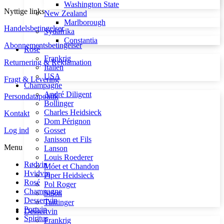
Washington State
Nyttige links
New Zealand
Marlborough
Handelsbetingelser
Sydafrika
Constantia
Abonnementsbetingelser
Rosé
Frankrig
Returnering & Reklamation
Italien
USA
Fragt & Levering
Champagne
André Diligent
Persondatapolitik
Bollinger
Charles Heidsieck
Kontakt
Dom Pérignon
Gosset
Log ind
Janisson et Fils
Menu
Lanson
Louis Roederer
Rødvin
Móet et Chandon
Hvidvin
Piper Heidsieck
Rosé
Pol Roger
Champagne
Salon
Dessertvin
Taittinger
Portvin
Dessertvin
Spiritus
Frankrig