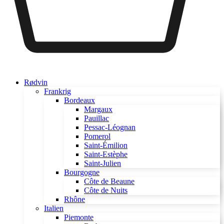
Rødvin
Frankrig
Bordeaux
Margaux
Pauillac
Pessac-Léognan
Pomerol
Saint-Émilion
Saint-Estèphe
Saint-Julien
Bourgogne
Côte de Beaune
Côte de Nuits
Rhône
Italien
Piemonte