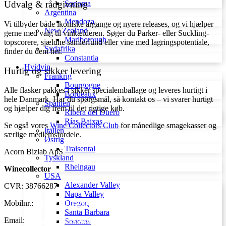
Udvalg & rådgivning
Sonoma
Argentina
Mendoza
Vi tilbyder både ikoniske årgange og nyere releases, og vi hjælper
New Zealand
gerne med valg til vinkælderen. Søger du Parker- eller Suckling-
Marlborough
topscorere, sjældne samlerfund eller vine med lagringspotentiale,
Sydafrika
finder du dem her.
Constantia
Hvidvin
Hurtig og sikker levering
Frankrig
Bourgogne
Alle flasker pakkes i sikker specialemballage og leveres hurtigt i
Bordeaux
hele Danmark. Har du spørgsmål, så kontakt os – vi svarer hurtigt
Spanien
og hjælper dig frem til det rigtige køb.
Ribera del Duero
Rías Baixas
Se også vores
Wine Collectors Club
for månedlige smagekasser og
Italien
særlige medlemsfordele.
Østrig
Traisental
Acorn Bizlab ApS
Tyskland
Rheingau
Winecollector
USA
Alexander Valley
CVR: 38766287
Napa Valley
Oregon
Mobilnr.:
+45 42 60 35 80
Santa Barbara
Email:
kontakt@winecollector.dk
Sonoma