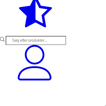
Products
search