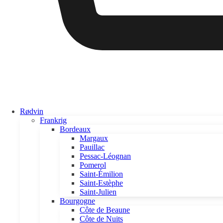
Rødvin
Frankrig
Bordeaux
Margaux
Pauillac
Pessac-Léognan
Pomerol
Saint-Émilion
Saint-Estèphe
Saint-Julien
Bourgogne
Côte de Beaune
Côte de Nuits