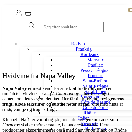
0
Products
search
Rødvin
Frankrig
Bordeaux
Margaux
Pauillac
Pessac-Léognan
Hvidvine fra Napa Valley
Pomerol
Saint-Émilion
Saint-Estèphe
Napa Valley
er mest kendt for sine kraftfulde rødvine, men
Saint-Julien
områdets hvidvine – især på
Chardonnay
– har for længst
Bourgogne
cementeret deres egen identitet. Her får du hvidvine med
generøs
Côte de Beaune
frugt, bløde teksturer og subtile noter af fad
, ofte med hints af
Côte de Nuits
smør, vanilje og tropisk frugt.
Rhône
Italien
Klimaet i Napa er varmt og tørt, men de køligere områder som
Piemonte
Carneros
skaber mere elegante, balancerede udtryk. Flere
Barbaresco
producenter eksperimenterer også med Sauvignon Blanc og Rhône-