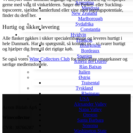
Argentina
gerne med valg til vinkælderen. Søger du Parker- eller Suckling-
Mendoza
topscorere, sjældne samlerfund eller vine med lagringspotentiale,
New Zealand
finder du dem her.
Marlborough
Sydafrika
Hurtig og sikker levering
Constantia
Hvidvin
Alle flasker pakkes i sikker specialemballage og leveres hurtigt i
Frankrig
hele Danmark. Har du spørgsmål, så kontakt os – vi svarer hurtigt
Bourgogne
og hjælper dig frem til det rigtige køb.
Bordeaux
Spanien
Se også vores
Wine Collectors Club
for månedlige smagekasser og
Ribera del Duero
særlige medlemsfordele.
Rías Baixas
Italien
Østrig
Traisental
Tyskland
Rheingau
USA
Alexander Valley
Acorn Bizlab ApS
Napa Valley
Oregon
Winecollector
Santa Barbara
Sonoma
CVR: 38766287
Washington State