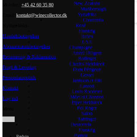
New Zealand
Mobilnr.:
+45 42 60 35 80
Marlborough
Sydafrika
Email:
kontakt@winecollector.dk
Constantia
Rosé
Nyttige links
Frankrig
Handelsbetingelser
Italien
USA
Abonnementsbetingelser
Champagne
André Diligent
Returnering & Reklamation
Bollinger
Charles Heidsieck
Fragt & Levering
Dom Pérignon
Gosset
Persondatapolitik
Janisson et Fils
Lanson
Kontakt
Louis Roederer
Móet et Chandon
Log ind
Piper Heidsieck
Pol Roger
Menu
Salon
Taittinger
Dessertvin
Frankrig
Portvin
Rødvin