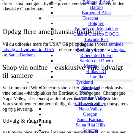
Barbera d’Asti
druer i små mængder, hvilket giver spændende alternativer til den
Barolo
klassiske Chardonnay.
Barbera d’Alba
Toscana
Sorry, no products found.
Bolgheri
Brunello di Montalcino
Opdag flere amerikanske hvidvine
Chianti Classico DOCG
Toscana IGT
Vil du udforske mere fra USA? Gå på opdagelse i vores
samlede
Spanien
udvalg af hvidvine fra USA
– eller se også hvidvinene fra
Oregon
Castilla y León
og
Santa Barbara
.
Ribera del Duero
Sardón del Duero
Shop vin online – eksklusive vine udvalgt
Murcia
Bullas DO
til samlere
Jumilla
Tyskland
Rheingau
Velkommen til WineCollectors shop. Her kan du købe eksklusive
USA
vine online – håndplukket fra Bordeaux, Bourgogne, Champagne,
Alexander Valley
Napa Valley, Toscana og andre af verdens bedste vin distrikter.
Columbia Valley
Vores sortiment er kurateret til dig, der vil have kvalitet, transparens
Napa Valley
og tryg levering.
Oregon
Santa Barbara
Udvalg & rådgivning
Santa Rita Hills
Sonoma
Vi tilbyder både ikoniske årgange og nyere releases, og vi hjælper