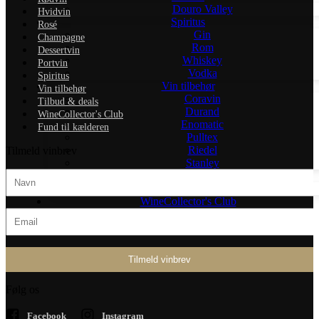
Douro Valley
Hvidvin
Spiritus
Rosé
Gin
Champagne
Rom
Dessertvin
Whiskey
Portvin
Vodka
Spiritus
Vin tilbehør
Vin tilbehør
Coravin
Tilbud & deals
Durand
WineCollector's Club
Enomatic
Fund til kælderen
Pulltex
Riedel
Tilmeld vinbrev
Stanley
Tilbud & deals
Gavekort
WineCollector's Club
Fund til kælderen
Følg os
Facebook
Instagram