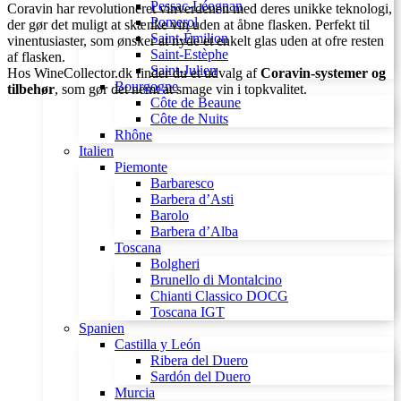
Pessac-Léognan
Coravin har revolutioneret vinverdenen med deres unikke teknologi,
Pomerol
der gør det muligt at skænke vin uden at åbne flasken. Perfekt til
Saint-Émilion
vinentusiaster, som ønsker at nyde et enkelt glas uden at ofre resten
Saint-Estèphe
af flasken.
Saint-Julien
Hos WineCollector.dk finder du et udvalg af
Coravin-systemer og
Bourgogne
tilbehør
, som gør det nemt at smage vin i topkvalitet.
Côte de Beaune
Côte de Nuits
Rhône
Italien
Piemonte
Barbaresco
Barbera d’Asti
Barolo
Barbera d’Alba
Toscana
Bolgheri
Brunello di Montalcino
Chianti Classico DOCG
Toscana IGT
Spanien
Castilla y León
Ribera del Duero
Sardón del Duero
Murcia