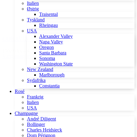
Italien
Østrig
Traisental
Tyskland
Rheingau
USA
Alexander Valley
CORAVIN™ Pure Capsules
Napa Valley
Oregon
150,00 kr.
–
425,00 kr.
Santa Barbara
Vælg muligheder
Sonoma
Washington State
New Zealand
Marlborough
Sydafrika
Constantia
Rosé
Frankrig
Italien
USA
Champagne
André Diligent
Bollinger
Charles Heidsieck
Dom Pérignon