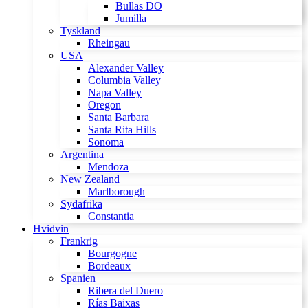
Bullas DO
Jumilla
Tyskland
Rheingau
USA
Alexander Valley
Columbia Valley
Napa Valley
Oregon
Santa Barbara
Santa Rita Hills
Sonoma
Argentina
Mendoza
New Zealand
Marlborough
Sydafrika
Constantia
Hvidvin
Frankrig
Bourgogne
Bordeaux
Spanien
Ribera del Duero
Rías Baixas