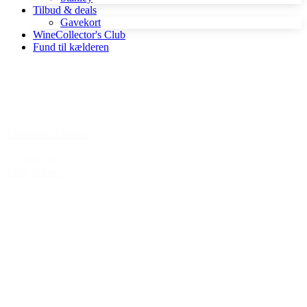
Tilbud & deals
Gavekort
WineCollector's Club
Fund til kælderen
Timeless Three+
2.150,00 kr.
Tilføj til kurv