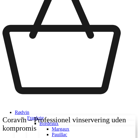
Rødvin
Frankrig
Coravin – Professionel vinservering uden
Bordeaux
kompromis
Margaux
Pauillac