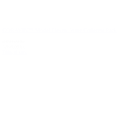
CORAVIN™ Model Eleven: Wine Collector Pack
4.099,00 kr.
3.899,00 kr.
Tilføj til kurv