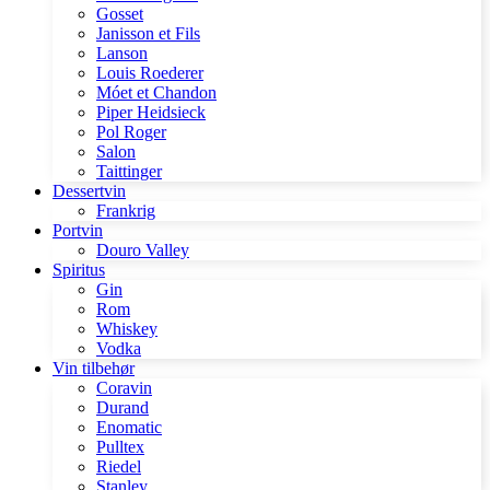
Gosset
Janisson et Fils
Lanson
Louis Roederer
Móet et Chandon
Piper Heidsieck
Pol Roger
Salon
Taittinger
Dessertvin
Frankrig
Portvin
Douro Valley
Spiritus
Gin
Rom
Whiskey
Vodka
Vin tilbehør
Coravin
Durand
Enomatic
Pulltex
Riedel
Stanley