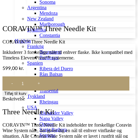
Sonoma
Argentina
Mendoza
New Zealand
Marlborough
CORAVIN™ Three Needle Kit
Sydafrika
Constantia
Hvidvin
CORAVIN™ Three Needle Kit
Frankrig
Bourgogne
Inkluderer 3 forskellige nåle til enhver flaske. Ikke kompatibel med
Bordeaux
Timeless Eleven/Pivot™ systemerne.
Spanien
599,00
kr.
Ribera del Duero
Rías Baixas
CORAVIN™
Italien
Three
Østrig
Needle
Traisental
Tilføj til kurv
Kit
Tyskland
Beskrivelse
antal
Rheingau
USA
Three Needle Kit
Alexander Valley
Napa Valley
Oregon
CORAVIN™ Three Needle Kit indeholder tre forskellige Coravin
Santa Barbara
Wine System nåle, der giver dig en nål til enhver vinflaske og
Sonoma
situation. Alle Coravin Wine System nåle er lavet i rustfrit stål og