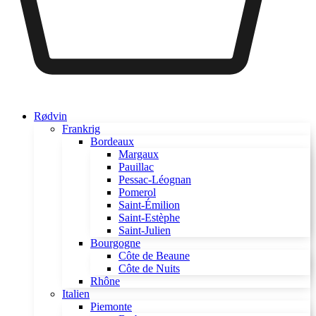
Rødvin
Frankrig
Bordeaux
Margaux
Pauillac
Pessac-Léognan
Pomerol
Saint-Émilion
Saint-Estèphe
Saint-Julien
Bourgogne
Côte de Beaune
Côte de Nuits
Rhône
Italien
Piemonte