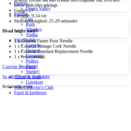
Portvin
bliver slidt eller ødelagt.
Douro Valley
Gauge: 17
Spiritus
Længde: 9,14 cm
Gin
Skænkehastighed: 25-29 sekunder
Rom
Whiskey
Hvad følger med?
Vodka
Vin tilbehør
1 x Coravin Faster Pour Needle
Coravin
1 x Coravin Vintage Cork Needle
Durand
1 x Coravin Standard Replacement Needle
Enomatic
1 x renseværktøj
Pulltex
Riedel
Coravin Brochure
Stanley
Se alle Coravin produkter
Tilbud & deals
Gavekort
Relaterede varer
WineCollector's Club
Fund til kælderen