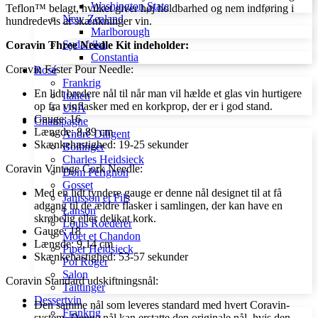
Washington State
Teflon™ belagt, hvilket giver høj holdbarhed og nem indføring i
New Zealand
hundredevis af skænkninger vin.
Marlborough
Sydafrika
Coravin Three Needle Kit indeholder:
Constantia
Coravin Faster Pour Needle:
Rosé
Frankrig
En lidt bredere nål til når man vil hælde et glas vin hurtigere
Italien
op fra vinflasker med en korkprop, der er i god stand.
USA
Gauge: 16
Champagne
Længde: 8,89 cm
André Diligent
Skænkehastighed: 19-25 sekunder
Bollinger
Charles Heidsieck
Coravin Vintage Cork Needle:
Dom Pérignon
Gosset
Med en lidt tyndere gauge er denne nål designet til at få
Janisson et Fils
adgang til de ældre flasker i samlingen, der kan have en
Lanson
skrøbelig eller delikat kork.
Louis Roederer
Gauge: 18
Móet et Chandon
Længde: 9,14 cm
Piper Heidsieck
Skænkehastighed: 53-57 sekunder
Pol Roger
Salon
Coravin Standard udskiftningsnål:
Taittinger
Dessertvin
Den samme nål som leveres standard med hvert Coravin-
Frankrig
system. Denne nål kan erstatte den originale nål, hvis den