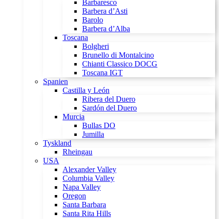
Barbaresco
Barbera d’Asti
Barolo
Barbera d’Alba
Toscana
Bolgheri
Brunello di Montalcino
Chianti Classico DOCG
Toscana IGT
Spanien
Castilla y León
Ribera del Duero
Sardón del Duero
Murcia
Bullas DO
Jumilla
Tyskland
Rheingau
USA
Alexander Valley
Columbia Valley
Napa Valley
Oregon
Santa Barbara
Santa Rita Hills