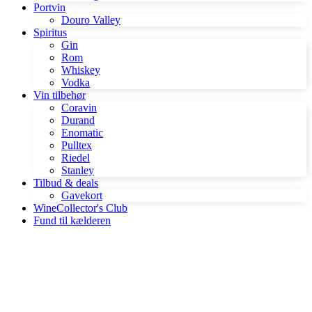
Portvin
Douro Valley
Spiritus
Gin
Rom
Whiskey
Vodka
Vin tilbehør
Coravin
Durand
Enomatic
Pulltex
Riedel
Stanley
Tilbud & deals
Gavekort
WineCollector's Club
Fund til kælderen