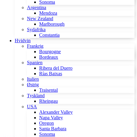
Sonoma
Argentina
Mendoza
New Zealand
Marlborough
Sydafrika
Constantia
Hvidvin
Frankrig
Bourgogne
Bordeaux
Spanien
Ribera del Duero
Rías Baixas
Italien
Østrig
Traisental
Tyskland
Rheingau
USA
Alexander Valley
Napa Valley
Oregon
Santa Barbara
Sonoma
Hot to Trot Red Blend 2015