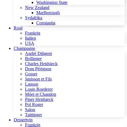
Washington State
New Zealand
149,00 kr.
Marlborough
Tilføj til kurv
Sydafrika
Constantia
Rosé
Frankrig
Italien
USA
Champagne
André Diligent
Bollinger
Charles Heidsieck
Dom Pérignon
Gosset
Janisson et Fils
Lanson
Louis Roederer
Móet et Chandon
Piper Heidsieck
Pol Roger
Salon
Taittinger
Dessertvin
Frankrig