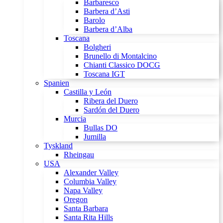
Barbaresco
Barbera d’Asti
Barolo
Barbera d’Alba
Toscana
Bolgheri
Brunello di Montalcino
Chianti Classico DOCG
Toscana IGT
Spanien
Castilla y León
Ribera del Duero
Sardón del Duero
Murcia
Bullas DO
Jumilla
Tyskland
Rheingau
USA
Alexander Valley
Columbia Valley
Napa Valley
Oregon
Santa Barbara
Santa Rita Hills