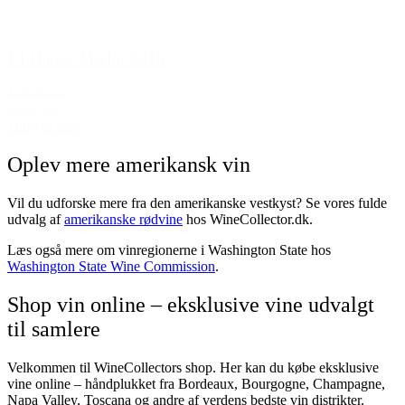
14 Hands Merlot 2016
149,00 kr.
89,00 kr.
Tilføj til kurv
Oplev mere amerikansk vin
Vil du udforske mere fra den amerikanske vestkyst? Se vores fulde
udvalg af
amerikanske rødvine
hos WineCollector.dk.
Læs også mere om vinregionerne i Washington State hos
Washington State Wine Commission
.
Shop vin online – eksklusive vine udvalgt
til samlere
Velkommen til WineCollectors shop. Her kan du købe eksklusive
vine online – håndplukket fra Bordeaux, Bourgogne, Champagne,
Napa Valley, Toscana og andre af verdens bedste vin distrikter.