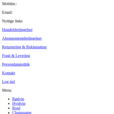
Mobilnr.:
+45 42 60 35 80
Email:
kontakt@winecollector.dk
Nyttige links
Handelsbetingelser
Abonnementsbetingelser
Returnering & Reklamation
Fragt & Levering
Persondatapolitik
Kontakt
Log ind
Menu
Rødvin
Hvidvin
Rosé
Champagne