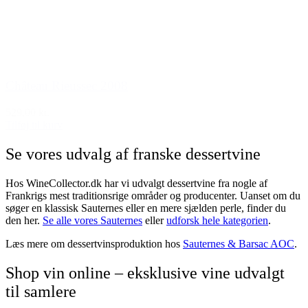
Château Rieussec 2008
529,00 kr.
Tilføj til kurv
Se vores udvalg af franske dessertvine
Hos WineCollector.dk har vi udvalgt dessertvine fra nogle af
Frankrigs mest traditionsrige områder og producenter. Uanset om du
søger en klassisk Sauternes eller en mere sjælden perle, finder du
den her.
Se alle vores Sauternes
eller
udforsk hele kategorien
.
Læs mere om dessertvinsproduktion hos
Sauternes & Barsac AOC
.
Shop vin online – eksklusive vine udvalgt
til samlere