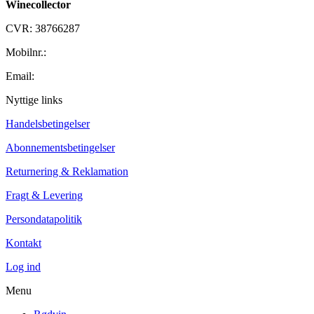
Winecollector
CVR: 38766287
Mobilnr.:
+45 42 60 35 80
Email:
kontakt@winecollector.dk
Nyttige links
Handelsbetingelser
Abonnementsbetingelser
Returnering & Reklamation
Fragt & Levering
Persondatapolitik
Kontakt
Log ind
Menu