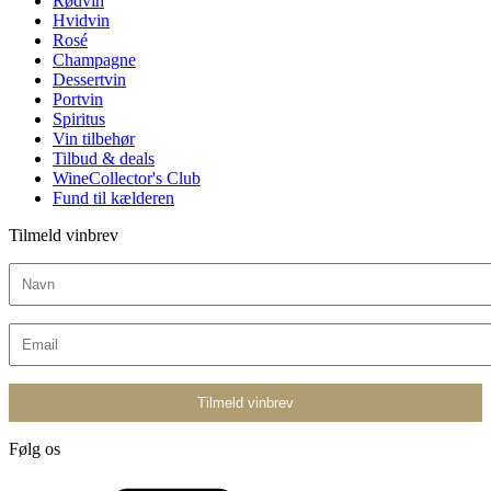
Rødvin
Hvidvin
Rosé
Champagne
Dessertvin
Portvin
Spiritus
Vin tilbehør
Tilbud & deals
WineCollector's Club
Fund til kælderen
Tilmeld vinbrev
Følg os