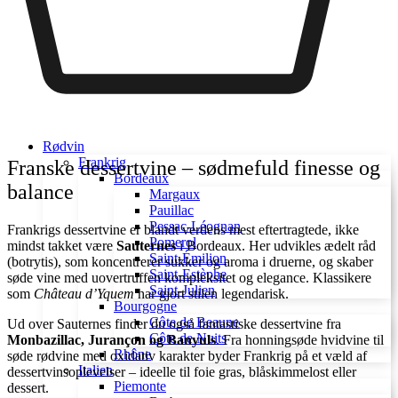
Rødvin
Frankrig
Franske dessertvine – sødmefuld finesse og
Bordeaux
balance
Margaux
Pauillac
Pessac-Léognan
Frankrigs dessertvine er blandt verdens mest eftertragtede, ikke
Pomerol
mindst takket være
Sauternes
i Bordeaux. Her udvikles ædelt råd
Saint-Émilion
(botrytis), som koncentrerer sukker og aroma i druerne, og skaber
Saint-Estèphe
søde vine med uovertruffen kompleksitet og elegance. Klassikere
Saint-Julien
som
Château d’Yquem
har gjort stilen legendarisk.
Bourgogne
Côte de Beaune
Ud over Sauternes finder du også fantastiske dessertvine fra
Côte de Nuits
Monbazillac, Jurançon og Banyuls
. Fra honningsøde hvidvine til
Rhône
søde rødvine med oxidativ karakter byder Frankrig på et væld af
Italien
dessertvinsoplevelser – ideelle til foie gras, blåskimmelost eller
Piemonte
dessert.