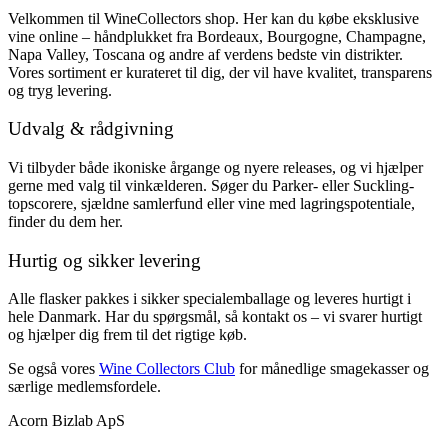
Velkommen til WineCollectors shop. Her kan du købe eksklusive
vine online – håndplukket fra Bordeaux, Bourgogne, Champagne,
Napa Valley, Toscana og andre af verdens bedste vin distrikter.
Vores sortiment er kurateret til dig, der vil have kvalitet, transparens
og tryg levering.
Udvalg & rådgivning
Vi tilbyder både ikoniske årgange og nyere releases, og vi hjælper
gerne med valg til vinkælderen. Søger du Parker- eller Suckling-
topscorere, sjældne samlerfund eller vine med lagringspotentiale,
finder du dem her.
Hurtig og sikker levering
Alle flasker pakkes i sikker specialemballage og leveres hurtigt i
hele Danmark. Har du spørgsmål, så kontakt os – vi svarer hurtigt
og hjælper dig frem til det rigtige køb.
Se også vores
Wine Collectors Club
for månedlige smagekasser og
særlige medlemsfordele.
Acorn Bizlab ApS