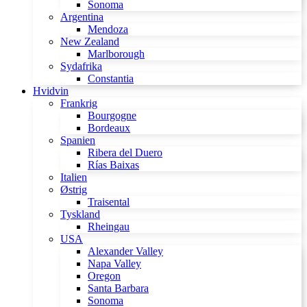
Sonoma
Argentina
Mendoza
New Zealand
Marlborough
Sydafrika
Constantia
Hvidvin
Frankrig
Bourgogne
Bordeaux
Spanien
Ribera del Duero
Rías Baixas
Italien
Østrig
Traisental
Tyskland
Rheingau
USA
Alexander Valley
Napa Valley
Oregon
Santa Barbara
Sonoma