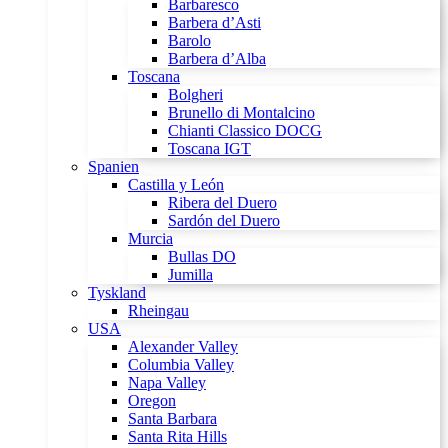
Barbaresco
Barbera d’Asti
Barolo
Barbera d’Alba
Toscana
Bolgheri
Brunello di Montalcino
Chianti Classico DOCG
Toscana IGT
Spanien
Castilla y León
Ribera del Duero
Sardón del Duero
Murcia
Bullas DO
Jumilla
Tyskland
Rheingau
USA
Alexander Valley
Columbia Valley
Napa Valley
Oregon
Santa Barbara
Santa Rita Hills