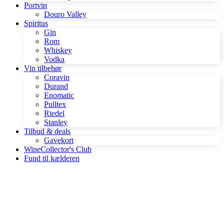
Portvin
Douro Valley
Spiritus
Gin
Rom
Whiskey
Vodka
Vin tilbehør
Coravin
Durand
Enomatic
Pulltex
Riedel
Stanley
Tilbud & deals
Gavekort
WineCollector's Club
Fund til kælderen