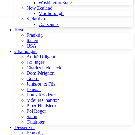
Washington State
Château Rieussec 2016
New Zealand
Marlborough
589,00 kr.
Sydafrika
499,00 kr.
Constantia
Tilføj til kurv
Rosé
Frankrig
Italien
USA
Champagne
André Diligent
Bollinger
Charles Heidsieck
Dom Pérignon
Gosset
Janisson et Fils
Lanson
Louis Roederer
Móet et Chandon
Piper Heidsieck
Pol Roger
Salon
Taittinger
Dessertvin
Frankrig