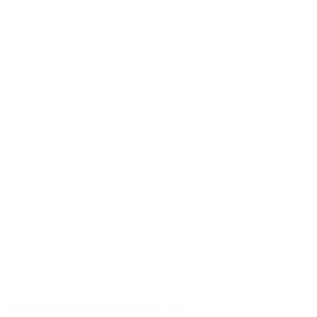
Château d'Yquem Sauternes 2002