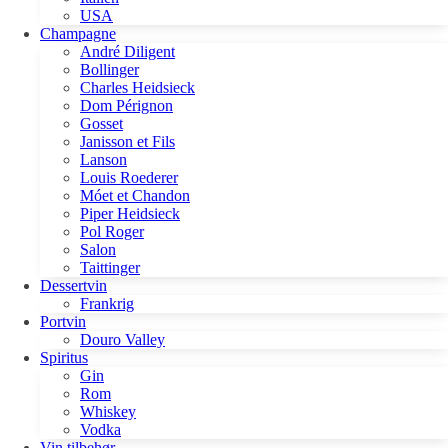
USA
Champagne
André Diligent
Bollinger
Charles Heidsieck
Dom Pérignon
Gosset
Janisson et Fils
Lanson
Louis Roederer
Móet et Chandon
Piper Heidsieck
Pol Roger
Salon
Taittinger
Dessertvin
Frankrig
Portvin
Douro Valley
Spiritus
Gin
Rom
Whiskey
Vodka
Vin tilbehør