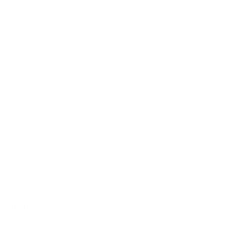
Mór Gin
349,00 kr.
Vælg muligheder