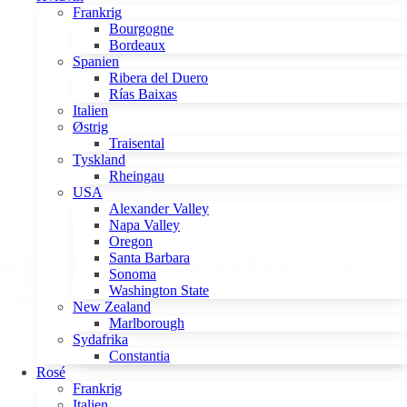
Frankrig
Bourgogne
Bordeaux
Spanien
Ribera del Duero
Rías Baixas
Italien
Østrig
Traisental
Tyskland
Rheingau
USA
Alexander Valley
Napa Valley
Oregon
Santa Barbara
24 Days of Rum, Blå Edition smagekasse m. 2 glas
Sonoma
595,00 kr.
Washington State
Tilføj til kurv
New Zealand
Marlborough
Sydafrika
Constantia
Rosé
Frankrig
Italien