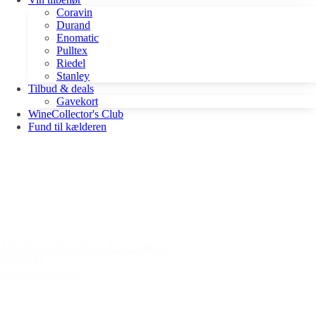
Coravin
Durand
Enomatic
Pulltex
Riedel
Stanley
Tilbud & deals
Gavekort
WineCollector's Club
Fund til kælderen
The Rum Box fra 1423 Spirits
499,00 kr.
Vælg muligheder