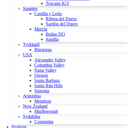
Toscana IGT
Spanien
Castilla y León
Ribera del Duero
Sardón del Duero
Murcia
Bullas DO
Jumilla
Tyskland
Rheingau
USA
Alexander Valley
Columbia Valley
Napa Valley
Oregon
Santa Barbara
Santa Rita Hills
Sonoma
Argentina
Mendoza
New Zealand
Marlborough
Sydafrika
Constantia
Hvidvin