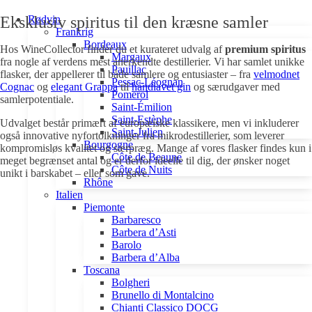
Eksklusiv spiritus til den kræsne samler
Rødvin
Frankrig
Bordeaux
Hos WineCollector finder du et kurateret udvalg af
premium spiritus
Margaux
fra nogle af verdens mest anerkendte destillerier. Vi har samlet unikke
Pauillac
flasker, der appellerer til både samlere og entusiaster – fra
velmodnet
Pessac-Léognan
Cognac
og
elegant Grappa
til
håndlavet gin
og særudgaver med
Pomerol
samlerpotentiale.
Saint-Émilion
Saint-Estèphe
Udvalget består primært af europæiske klassikere, men vi inkluderer
Saint-Julien
også innovative nyfortolkninger fra mikrodestillerier, som leverer
Bourgogne
kompromisløs kvalitet og særpræg. Mange af vores flasker findes kun i
Côte de Beaune
meget begrænset antal og er derfor ideelle til dig, der ønsker noget
Côte de Nuits
unikt i barskabet – eller som gave.
Rhône
Italien
Piemonte
Barbaresco
Barbera d’Asti
Barolo
Barbera d’Alba
Toscana
Bolgheri
Brunello di Montalcino
Chianti Classico DOCG