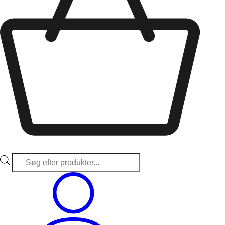
Products
search