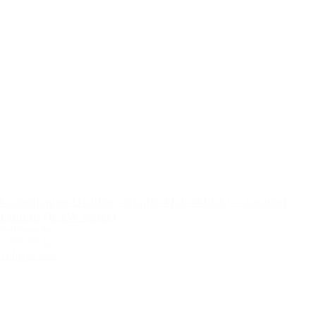
Copenhagen Distillery Single Malt Whisky - Limited
Edition (RAW series)
3.199,00 kr.
2.899,00 kr.
Tilføj til kurv