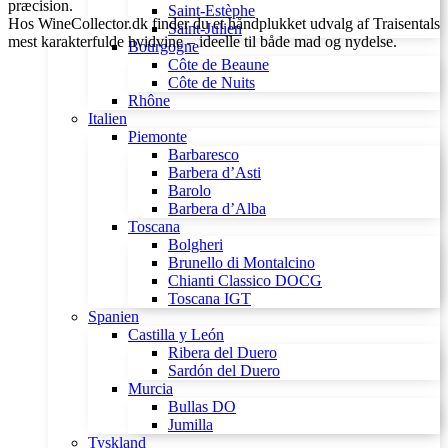
præcision.
Saint-Estèphe
Hos WineCollector.dk finder du et håndplukket udvalg af Traisentals
Saint-Julien
mest karakterfulde hvidvine – ideelle til både mad og nydelse.
Bourgogne
Côte de Beaune
Côte de Nuits
Rhône
Italien
Piemonte
Barbaresco
Barbera d’Asti
Barolo
Barbera d’Alba
Toscana
Bolgheri
Brunello di Montalcino
Chianti Classico DOCG
Toscana IGT
Spanien
Castilla y León
Ribera del Duero
Sardón del Duero
Murcia
Bullas DO
Jumilla
Tyskland