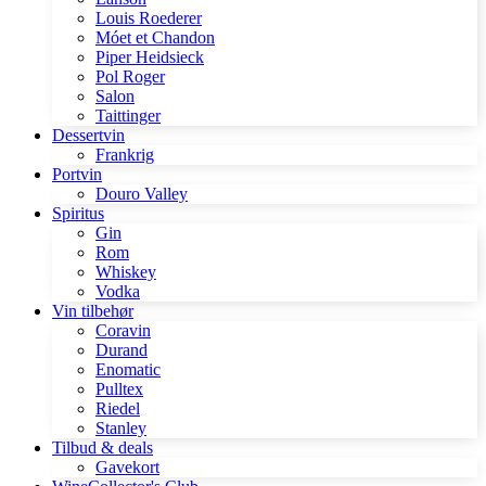
Louis Roederer
Móet et Chandon
Piper Heidsieck
Pol Roger
Salon
Taittinger
Dessertvin
Frankrig
Portvin
Douro Valley
Spiritus
Gin
Rom
Whiskey
Vodka
Vin tilbehør
Coravin
Durand
Enomatic
Pulltex
Riedel
Stanley
Tilbud & deals
Gavekort