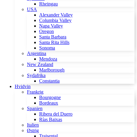
Rheingau
USA
Alexander Valley
Columbia Valley
Napa Valley
Oregon
Santa Barbara
Santa Rita Hills
Sonoma
Argentina
Mendoza
New Zealand
Marlborough
Sydafrika
Constantia
Hvidvin
Frankrig
Bourgogne
Bordeaux
Spanien
Ribera del Duero
Rías Baixas
Italien
Østrig
Traisental