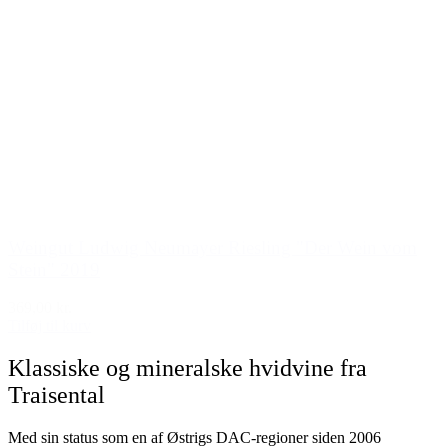
Weingut Ludwig Neumayer Riesling "Der Wein vom
Stein" 2019
369,00 kr.
Tilføj til kurv
Klassiske og mineralske hvidvine fra
Traisental
Med sin status som en af Østrigs DAC-regioner siden 2006