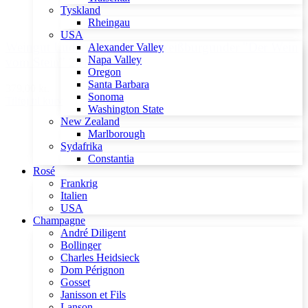
Tyskland
Rheingau
USA
Weingut Ludwig Neumayer Weißburgunder "Der Wein
Alexander Valley
Napa Valley
vom Stein" 2019
Oregon
Santa Barbara
379,00 kr.
Sonoma
Tilføj til kurv
Washington State
New Zealand
Marlborough
Sydafrika
Constantia
Rosé
Frankrig
Italien
USA
Champagne
André Diligent
Bollinger
Charles Heidsieck
Dom Pérignon
Gosset
Janisson et Fils
Lanson