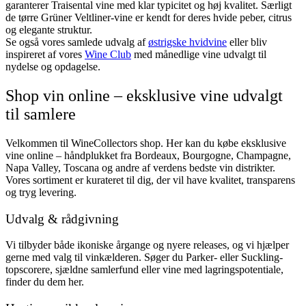
garanterer Traisental vine med klar typicitet og høj kvalitet. Særligt
de tørre Grüner Veltliner-vine er kendt for deres hvide peber, citrus
og elegante struktur.
Se også vores samlede udvalg af
østrigske hvidvine
eller bliv
inspireret af vores
Wine Club
med månedlige vine udvalgt til
nydelse og opdagelse.
Shop vin online – eksklusive vine udvalgt
til samlere
Velkommen til WineCollectors shop. Her kan du købe eksklusive
vine online – håndplukket fra Bordeaux, Bourgogne, Champagne,
Napa Valley, Toscana og andre af verdens bedste vin distrikter.
Vores sortiment er kurateret til dig, der vil have kvalitet, transparens
og tryg levering.
Udvalg & rådgivning
Vi tilbyder både ikoniske årgange og nyere releases, og vi hjælper
gerne med valg til vinkælderen. Søger du Parker- eller Suckling-
topscorere, sjældne samlerfund eller vine med lagringspotentiale,
finder du dem her.