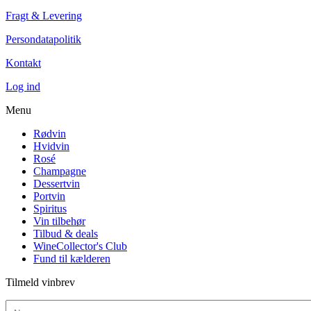
Fragt & Levering
Persondatapolitik
Kontakt
Log ind
Menu
Rødvin
Hvidvin
Rosé
Champagne
Dessertvin
Portvin
Spiritus
Vin tilbehør
Tilbud & deals
WineCollector's Club
Fund til kælderen
Tilmeld vinbrev