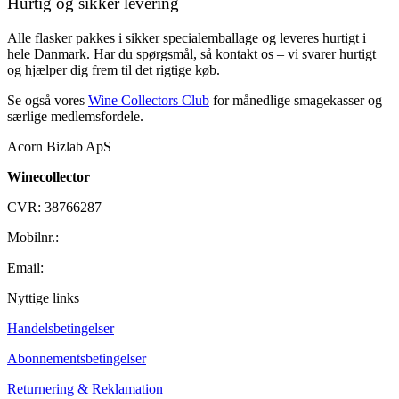
Hurtig og sikker levering
Alle flasker pakkes i sikker specialemballage og leveres hurtigt i
hele Danmark. Har du spørgsmål, så kontakt os – vi svarer hurtigt
og hjælper dig frem til det rigtige køb.
Se også vores
Wine Collectors Club
for månedlige smagekasser og
særlige medlemsfordele.
Acorn Bizlab ApS
Winecollector
CVR: 38766287
Mobilnr.:
+45 42 60 35 80
Email:
kontakt@winecollector.dk
Nyttige links
Handelsbetingelser
Abonnementsbetingelser
Returnering & Reklamation