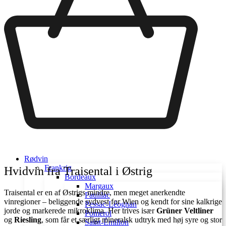
Rødvin
Frankrig
Hvidvin fra Traisental i Østrig
Bordeaux
Margaux
Traisental er en af Østrigs mindre, men meget anerkendte
Pauillac
vinregioner – beliggende sydvest for Wien og kendt for sine kalkrige
Pessac-Léognan
jorde og markerede mikroklima. Her trives især
Grüner Veltliner
Pomerol
og
Riesling
, som får et særligt mineralsk udtryk med høj syre og stor
Saint-Émilion