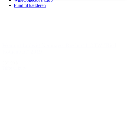
WineCollector's Club
Fund til kælderen
Weingut Ludwig Neumayer Riesling 1 ÖTW "Ried
Rothenbart" 2019
339,00 kr.
Tilføj til kurv