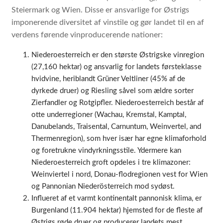
Steiermark og Wien. Disse er ansvarlige for Østrigs
imponerende diversitet af vinstile og gør landet til en af
verdens førende vinproducerende nationer:
Niederoesterreich er den største Østrigske vinregion
(27,160 hektar) og ansvarlig for landets førsteklasse
hvidvine, heriblandt Grüner Veltliner (45% af de
dyrkede druer) og Riesling såvel som ældre sorter
Zierfandler og Rotgipfler. Niederoesterreich består af
otte underregioner (Wachau, Kremstal, Kamptal,
Danubelands, Traisental, Carnuntum, Weinvertel, and
Thermenregion), som hver især har egne klimaforhold
og foretrukne vindyrkningsstile. Ydermere kan
Niederoesterreich groft opdeles i tre klimazoner:
Weinviertel i nord, Donau-flodregionen vest for Wien
og Pannonian Niederösterreich mod sydøst.
Influeret af et varmt kontinentalt pannonisk klima, er
Burgenland (11.904 hektar) hjemsted for de fleste af
Østrigs røde druer og producerer landets mest