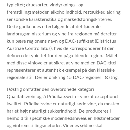
typicitet; druesorter, vindyrknings- og
fremstillingsmetoder, alkoholindhold, restsukker, aldring,
sensoriske karakteristika og markedsføringskriterier.
Dette godkendes efterfølgende af det føderale
landbrugsministerium og vine fra regionen må derefter
kun bære regionens navn og DAC-suffikset (Districtus
Austriae Controllatus), hvis de korresponderer til den
definerede typicitet for den pågældende region. Målet
med disse vinlove er at sikre, at vine med en DAC-titel
repræsenterer et autentisk eksempel på den klassiske
regionale stil. Der er omkring 15 DAC-regioner i Østrig.
I Østrig omfatter den overordnede kategori
Qualitätswein også Prädikatswein - vine af exceptionel
kvalitet. Prädikatsvine er naturligt søde vine, da mosten
har et højt naturligt sukkerindhold. De produceres i
henhold til specifikke modenhedsniveauer, høstmetoder
og vinfremstillingsmetoder. Vinenes sødme skal