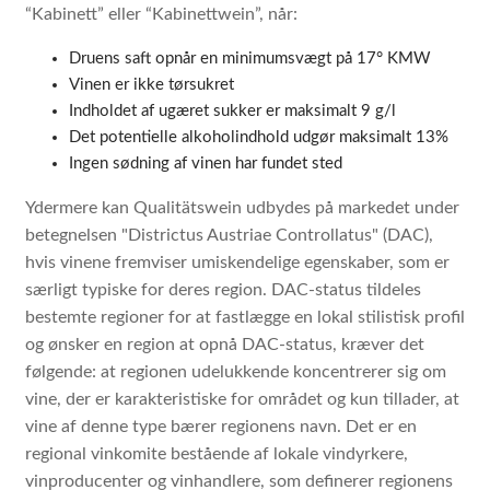
“Kabinett” eller “Kabinettwein”, når:
Druens saft opnår en minimumsvægt på 17° KMW
Vinen er ikke tørsukret
Indholdet af ugæret sukker er maksimalt 9 g/l
Det potentielle alkoholindhold udgør maksimalt 13%
Ingen sødning af vinen har fundet sted
Ydermere kan Qualitätswein udbydes på markedet under
betegnelsen "Districtus Austriae Controllatus" (DAC),
hvis vinene fremviser umiskendelige egenskaber, som er
særligt typiske for deres region. DAC-status tildeles
bestemte regioner for at fastlægge en lokal stilistisk profil
og ønsker en region at opnå DAC-status, kræver det
følgende: at regionen udelukkende koncentrerer sig om
vine, der er karakteristiske for området og kun tillader, at
vine af denne type bærer regionens navn. Det er en
regional vinkomite bestående af lokale vindyrkere,
vinproducenter og vinhandlere, som definerer regionens