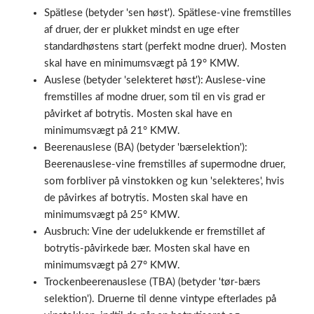
Spätlese (betyder 'sen høst'). Spätlese-vine fremstilles
af druer, der er plukket mindst en uge efter
standardhøstens start (perfekt modne druer). Mosten
skal have en minimumsvægt på 19° KMW.
Auslese (betyder 'selekteret høst'): Auslese-vine
fremstilles af modne druer, som til en vis grad er
påvirket af botrytis. Mosten skal have en
minimumsvægt på 21° KMW.
Beerenauslese (BA) (betyder 'bærselektion'):
Beerenauslese-vine fremstilles af supermodne druer,
som forbliver på vinstokken og kun 'selekteres', hvis
de påvirkes af botrytis. Mosten skal have en
minimumsvægt på 25° KMW.
Ausbruch: Vine der udelukkende er fremstillet af
botrytis-påvirkede bær. Mosten skal have en
minimumsvægt på 27° KMW.
Trockenbeerenauslese (TBA) (betyder 'tør-bærs
selektion'). Druerne til denne vintype efterlades på