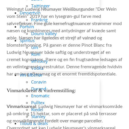
Taittinger
Weingut Ludwig Neumayer Weißburgunder "Der Wein
Dessertvin
vom Stein" 2019 har en lysegrøn-gul farve med
Frankrig
sølvreflekser. Fine gule kernefrugtnuancer strømmer mod
Portvin
næsen og kombineres med antydninger af kvæde samt
Douro Valley
æble. Næsen har ligeledes et strejf af valnød og
Spiritus
blomsterhonning. På ganen er denne Pinot Blanc fra
Gin
Ludwig Neumayer både saftig og understreget af en
Rom
cremet konsistens. Pære og en fin frugtsødme ledsages af
Whiskey
en velintegreret syrestruktur. Denne fremragende hvidvin
Vodka
har en lang eftersmag og et enormt fremtidspotentiale.
Vin tilbehør
Coravin
Durand
Vinmarksareal & vinfremstilling:
Enomatic
Pulltex
Vinmarksareal:
Ludwig Neumayer har et vinmarksområde
Riedel
på omkring 15 hektar, som er placeret på små terrasser
Stanley
og mosaiklignende fordelt over mange parceller.
Tilbud & deals
Overordnet set kan Ludwig Neumayer's vinmarksareal