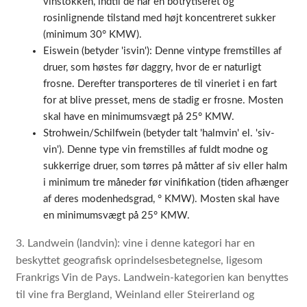
vinstokken, indtil de når en botrytiseret og
rosinlignende tilstand med højt koncentreret sukker
(minimum 30° KMW).
Eiswein (betyder 'isvin'): Denne vintype fremstilles af
druer, som høstes før daggry, hvor de er naturligt
frosne. Derefter transporteres de til vineriet i en fart
for at blive presset, mens de stadig er frosne. Mosten
skal have en minimumsvægt på 25° KMW.
Strohwein/Schilfwein (betyder talt 'halmvin' el. 'siv-
vin'). Denne type vin fremstilles af fuldt modne og
sukkerrige druer, som tørres på måtter af siv eller halm
i minimum tre måneder før vinifikation (tiden afhænger
af deres modenhedsgrad, ° KMW). Mosten skal have
en minimumsvægt på 25° KMW.
3. Landwein (landvin): vine i denne kategori har en
beskyttet geografisk oprindelsesbetegnelse, ligesom
Frankrigs Vin de Pays. Landwein-kategorien kan benyttes
til vine fra Bergland, Weinland eller Steirerland og