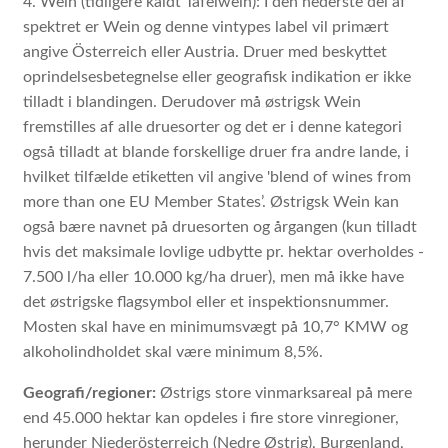
4. Wein (tidligere kaldt Tafelwein): I den nederste del af
spektret er Wein og denne vintypes label vil primært
angive Österreich eller Austria. Druer med beskyttet
oprindelsesbetegnelse eller geografisk indikation er ikke
tilladt i blandingen. Derudover må østrigsk Wein
fremstilles af alle druesorter og det er i denne kategori
også tilladt at blande forskellige druer fra andre lande, i
hvilket tilfælde etiketten vil angive 'blend of wines from
more than one EU Member States’. Østrigsk Wein kan
også bære navnet på druesorten og årgangen (kun tilladt
hvis det maksimale lovlige udbytte pr. hektar overholdes -
7.500 l/ha eller 10.000 kg/ha druer), men må ikke have
det østrigske flagsymbol eller et inspektionsnummer.
Mosten skal have en minimumsvægt på 10,7° KMW og
alkoholindholdet skal være minimum 8,5%.
Geografi/regioner:
Østrigs store vinmarksareal på mere
end 45.000 hektar kan opdeles i fire store vinregioner,
herunder Niederösterreich (Nedre Østrig), Burgenland,