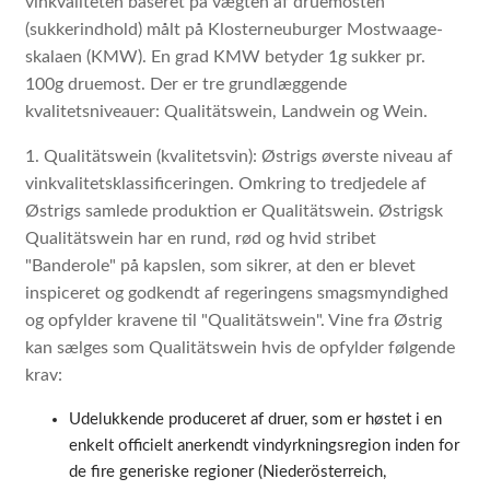
vinkvaliteten baseret på vægten af druemosten
(sukkerindhold) målt på Klosterneuburger Mostwaage-
skalaen (KMW). En grad KMW betyder 1g sukker pr.
100g druemost. Der er tre grundlæggende
kvalitetsniveauer: Qualitätswein, Landwein og Wein.
1. Qualitätswein (kvalitetsvin): Østrigs øverste niveau af
vinkvalitetsklassificeringen. Omkring to tredjedele af
Østrigs samlede produktion er Qualitätswein. Østrigsk
Qualitätswein har en rund, rød og hvid stribet
"Banderole" på kapslen, som sikrer, at den er blevet
inspiceret og godkendt af regeringens smagsmyndighed
og opfylder kravene til "Qualitätswein". Vine fra Østrig
kan sælges som Qualitätswein hvis de opfylder følgende
krav:
Udelukkende produceret af druer, som er høstet i en
enkelt officielt anerkendt vindyrkningsregion inden for
de fire generiske regioner (Niederösterreich,