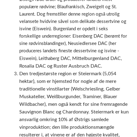
populære rødvine; Blaufrankisch, Zweigelt og St.
Laurent. Dog fremstiller denne region også utrolig
velansete hvidvine såvel som delikate dessertvine og
isvine (Eiswein). Burgenland er opdelt i seks
forskellige underregioner:
Eisenberg DAC (berømt for
sine rødvinsblandinger), Neusiedlersee DAC
(her
produceres landets fineste dessertvine og isvine -
Mittelburgenland DAC,
Eiswein), Leithaberg DAC,
Rosalia DAC og
Ruster Ausbruch DAC.
Den tredjestørste region er Steiermark (5,054
hektar), som er hjemsted for nogle af de mere
traditionelle vinstilarter (Welschriesling, Gelber
Muskateller, Weißburgunder, Traminer, Blauer
Wildbacher), men også kendt for sine fremragende
Sauvignon Blanc og Chardonnay. Steiermark er
kun
ansvarlig omkring 10% af Østrigs samlede
vinproduktion; den lille produktionsmængde
resulterer i, at vinene er af den højeste kvalitet,