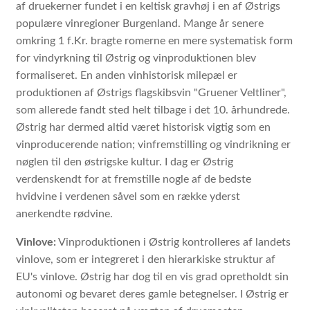
af druekerner fundet i en keltisk gravhøj i en af Østrigs
populære vinregioner Burgenland. Mange år senere
omkring 1 f.Kr. bragte romerne en mere systematisk form
for vindyrkning til Østrig og vinproduktionen blev
formaliseret. En anden vinhistorisk milepæl er
produktionen af Østrigs flagskibsvin "Gruener Veltliner",
som allerede fandt sted helt tilbage i det 10. århundrede.
Østrig har dermed altid været historisk vigtig som en
vinproducerende nation; vinfremstilling og vindrikning er
nøglen til den østrigske kultur. I dag er Østrig
verdenskendt for at fremstille nogle af de bedste
hvidvine i verdenen såvel som en række yderst
anerkendte rødvine.
Vinlove:
Vinproduktionen i Østrig kontrolleres af landets
vinlove, som er integreret i den hierarkiske struktur af
EU's vinlove. Østrig har dog til en vis grad opretholdt sin
autonomi og bevaret deres gamle betegnelser. I Østrig er