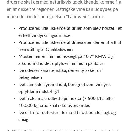
druerne skal dermed naturligvis udelukkende komme fra
en af ​​disse tre regioner. Østrigske vine
kan udbydes på
markedet under betegnelsen “Landwein”, når de:
Produceres udelukkende af druer, som blev høstet i et
enkelt vindyrkningsområde
Produceres udelukkende af druesorter, der er tilladt til
fremstilling af Qualitätswein
Mosten har en minimumsvægt på 10,7° KMW og
alkoholindholdet opfylder minimum på 8,5%.
De udviser karakteristika, der er typiske for
betegnelsen
Det samlede syreindhold, beregnet som vinsyre,
opfylder mindst 4 g/l
Det maksimale udbytte pr. hektar (7.500 l/ha eller
10.000 kg druer/ha) ikke overskrides
De er fri for defekter i forhold til udseende, lugt og
smag.