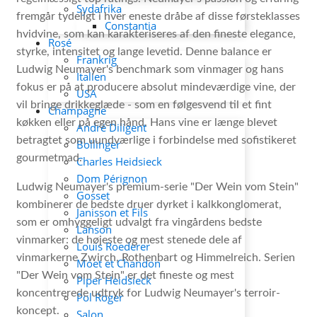
Sydafrika
fremgår tydeligt i hver eneste dråbe af disse førsteklasses
Constantia
hvidvine, som kan karakteriseres af den fineste elegance,
Rosé
styrke, intensitet og lange levetid. Denne balance er
Frankrig
Ludwig Neumayer's benchmark som vinmager og hans
Italien
fokus er på at producere absolut mindeværdige vine, der
USA
vil bringe drikkeglæde - som en følgesvend til et fint
Champagne
køkken eller på egen hånd. Hans vine er længe blevet
André Diligent
betragtet som uundværlige i forbindelse med sofistikeret
Bollinger
gourmetmad.
Charles Heidsieck
Dom Pérignon
Ludwig Neumayer's premium-serie "Der Wein vom Stein"
Gosset
kombinerer de bedste druer dyrket i kalkkonglomerat,
Janisson et Fils
som er omhyggeligt udvalgt fra vingårdens bedste
Lanson
vinmarker: de højeste og mest stenede dele af
Louis Roederer
vinmarkerne Zwirch, Rothenbart og Himmelreich. Serien
Móet et Chandon
"Der Wein vom Stein" er det fineste og mest
Piper Heidsieck
koncentrerede udtryk for Ludwig Neumayer's terroir-
Pol Roger
koncept.
Salon