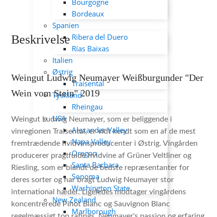
Bourgogne
Bordeaux
Spanien
Ribera del Duero
Beskrivelse
Rías Baixas
Italien
Østrig
Weingut Ludwig Neumayer Weißburgunder "Der
Traisental
Wein vom Stein" 2019
Tyskland
Rheingau
USA
Weingut Ludwig Neumayer, som er beliggende i
Alexander Valley
vinregionen Traisental, er vidt kendt som en af ​​de mest
Napa Valley
fremtrædende hvidvinsproducenter i Østrig. Vingården
Oregon
producerer pragtfulde hvidvine
af Grüner Veltliner og
Santa Barbara
Riesling, som er blandt de bedste
repræsentanter for
Sonoma
deres sorter og
har bragt Ludwig Neumayer stor
Washington State
international hæder.
Ligeledes modtager vingårdens
New Zealand
koncentrerede Pinot Blanc og Sauvignon Blanc
Marlborough
regelmæssigt top ratings. Neumayer's passion og erfaring