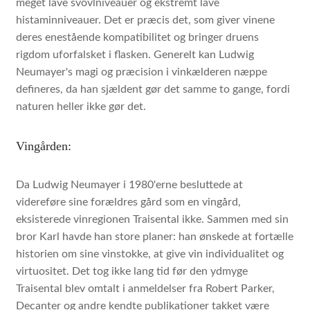
meget lave svovlniveauer og ekstremt lave
histaminniveauer. Det er præcis det, som giver vinene
deres enestående kompatibilitet og bringer druens
rigdom uforfalsket i flasken. Generelt kan Ludwig
Neumayer's magi og præcision i vinkælderen næppe
defineres, da han sjældent gør det samme to gange, fordi
naturen heller ikke gør det.
Vingården:
Da Ludwig Neumayer i 1980'erne besluttede at
videreføre sine forældres gård som en vingård,
eksisterede vinregionen Traisental ikke. Sammen med sin
bror Karl havde han store planer: han ønskede at fortælle
historien om sine vinstokke, at give vin individualitet og
virtuositet. Det tog ikke lang tid før den ydmyge
Traisental blev omtalt i anmeldelser fra Robert Parker,
Decanter og andre kendte publikationer takket være