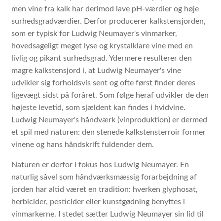
men vine fra kalk har derimod lave pH-værdier og høje
surhedsgradværdier. Derfor producerer kalkstensjorden,
som er typisk for Ludwig Neumayer's vinmarker,
hovedsageligt meget lyse og krystalklare vine med en
livlig og pikant surhedsgrad. Ydermere resulterer den
magre kalkstensjord i, at Ludwig Neumayer's vine
udvikler sig forholdsvis sent og ofte først finder deres
ligevægt sidst på foråret. Som følge heraf udvikler de den
højeste levetid, som sjældent kan findes i hvidvine.
Ludwig Neumayer's håndværk (vinproduktion) er dermed
et spil med naturen: den stenede kalkstensterroir former
vinene og hans håndskrift fuldender dem.
Naturen er derfor i fokus hos Ludwig Neumayer
.
En
naturlig såvel som håndværksmæssig forarbejdning af
jorden har altid været en tradition:
hverken
glyphosat,
herbicider, pesticider eller kunstgødning benyttes i
vinmarkerne. I stedet sætter Ludwig Neumayer sin lid til