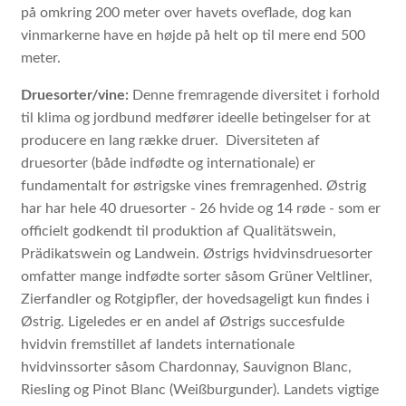
på omkring 200 meter over havets oveflade, dog kan
vinmarkerne have en højde på helt op til mere end 500
meter.
Druesorter/vine:
Denne fremragende
diversitet i forhold
til klima og jordbund medfører ideelle betingelser for at
producere en lang række druer.
Diversiteten af
druesorter (både indfødte og internationale) er
fundamentalt for østrigske vines fremragenhed. Østrig
har har hele 40
druesorter - 26 hvide og 14 røde - som er
officielt godkendt til produktion af Qualitätswein,
Prädikatswein og Landwein. Østrigs hvidvinsdruesorter
omfatter mange indfødte sorter såsom Grüner Veltliner,
Zierfandler og Rotgipfler, der hovedsageligt kun findes i
Østrig. Ligeledes er en andel af Østrigs succesfulde
hvidvin fremstillet af landets internationale
hvidvinssorter såsom Chardonnay, Sauvignon Blanc,
Riesling og Pinot Blanc (Weißburgunder). Landets vigtige