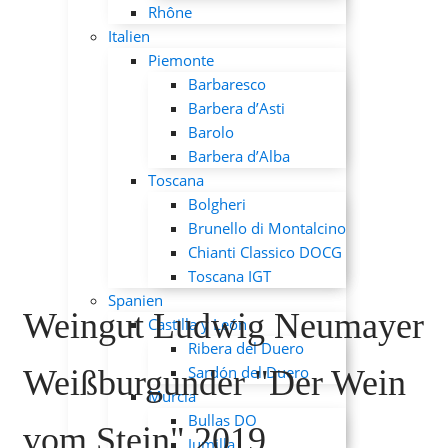
Rhône
Italien
Piemonte
Barbaresco
Barbera d’Asti
Barolo
Barbera d’Alba
Toscana
Bolgheri
Brunello di Montalcino
Chianti Classico DOCG
Toscana IGT
Spanien
Weingut Ludwig Neumayer
Castilla y León
Ribera del Duero
Sardón del Duero
Weißburgunder "Der Wein
Murcia
Bullas DO
vom Stein" 2019
Jumilla