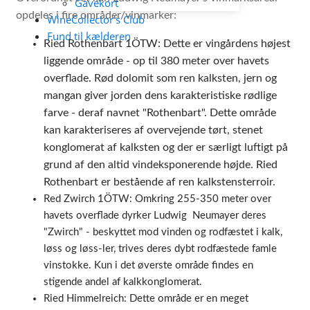
Gavekort
opdeles i fire områder/vinmarker:
WineCollector's Club
Fund til kælderen
Ried Rothenbart 1ÖTW: Dette er vingårdens højest
liggende område -
op til 380 meter over havets
overflade.
Rød dolomit som ren kalksten, jern og
mangan giver jorden dens karakteristiske rødlige
farve - deraf navnet "Rothenbart". Dette område
kan karakteriseres af o
vervejende tørt, stenet
konglomerat af kalksten og der er særligt luftigt på
grund af den altid vindeksponerende højde.
Ried
Rothenbart er bestående af ren kalkstensterroir.
Red Zwirch 1ÖTW: Omkring 255-350 meter over
havets overflade dyrker Ludwig Neumayer deres
"Zwirch" - beskyttet mod vinden og rodfæstet i kalk,
løss og løss-ler, trives deres dybt rodfæstede famle
vinstokke. Kun i det øverste område findes en
stigende andel af kalkkonglomerat.
Ried Himmelreich: Dette område er en meget