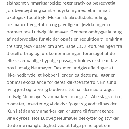
skånsomt vinmarksarbejde:
regenerativ og bæredygtig
jordbearbejdning samt vindyrkning med et minimalt
økologisk fodaftryk. M
ekanisk ukrudtsbehandling,
permanent vegetation og gavnlige miljøvirkninger er
normen hos Ludwig Neumayer. Gennem omhyggelig brug
af nedbrydelige fungicider opnås en reduktion til omkring
tre sprøjtecyklusser om året. Både CO2 -forureningen fra
dieselforbrug og jordkomprimeringen forårsaget af de
ellers sædvanlige hyppige passager holdes ekstremt lav
hos Ludwig Neumayer. Desuden undgås aflejringer af
ikke-nedbrydeligt kobber i jorden og dette muliggør en
optimal økobalance for deres kalkstensterroir. En sund,
livlig jord og farverig biodiversitet har dermed præget
Ludwig Neumayer's vinmarker i mange år. Alle slags urter,
blomster, insekter og vilde dyr følger sig godt tilpas der.
Kun i sådanne vinmarker kan druerne til fremragende
vine dyrkes. Hos Ludwig Neumayer beskytter og styrker
de denne mangfoldighed ved at følge princippet om