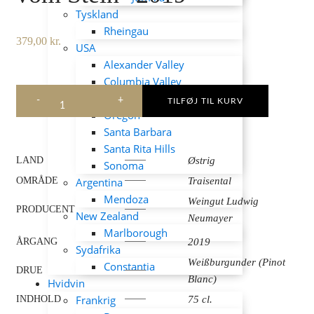
Tyskland
Rheingau
379,00
kr.
USA
Alexander Valley
Columbia Valley
Napa Valley
Weingut
TILFØJ TIL KURV
Ludwig
Oregon
Neumayer
Santa Barbara
Weißburgunder
Santa Rita Hills
"Der
LAND
Østrig
Sonoma
Wein
vom
OMRÅDE
Argentina
Traisental
Stein"
Mendoza
Weingut Ludwig
2019
PRODUCENT
New Zealand
antal
Neumayer
Marlborough
ÅRGANG
2019
Sydafrika
Weißburgunder (Pinot
Constantia
DRUE
Blanc)
Hvidvin
Frankrig
INDHOLD
75 cl.