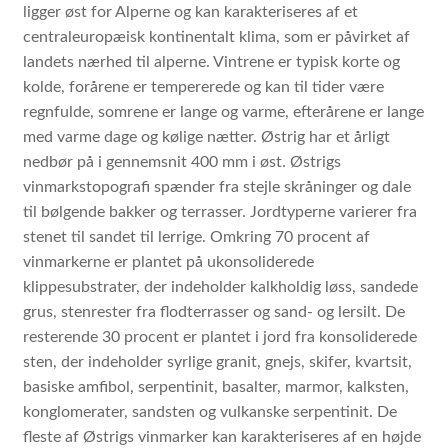
ligger øst for Alperne og kan karakteriseres af et
centraleuropæisk kontinentalt klima, som er påvirket af
landets nærhed til alperne. Vintrene er typisk korte og
kolde, forårene er tempererede og kan til tider være
regnfulde, somrene er lange og varme, efterårene er lange
med varme dage og kølige nætter. Østrig har et årligt
nedbør på i gennemsnit 400 mm i øst. Østrigs
vinmarkstopografi spænder fra stejle skråninger og dale
til bølgende bakker og terrasser. Jordtyperne varierer fra
stenet til sandet til lerrige. Omkring 70 procent af
vinmarkerne er plantet på ukonsoliderede
klippesubstrater, der indeholder kalkholdig løss, sandede
grus, stenrester fra flodterrasser og sand- og lersilt. De
resterende 30 procent er plantet i jord fra konsoliderede
sten, der indeholder syrlige granit, gnejs, skifer, kvartsit,
basiske amfibol, serpentinit, basalter, marmor, kalksten,
konglomerater, sandsten og vulkanske serpentinit. De
fleste af Østrigs vinmarker kan karakteriseres af en højde