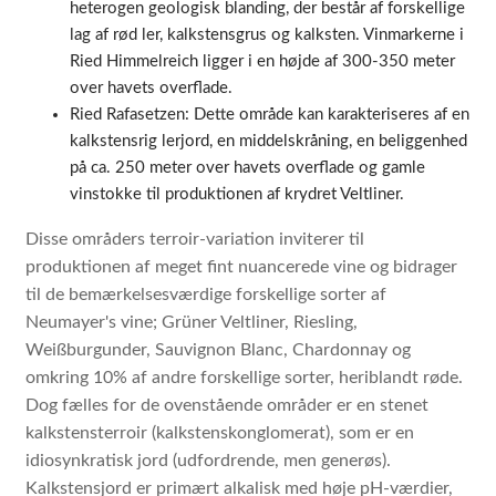
heterogen geologisk blanding, der består af forskellige
lag af rød ler, kalkstensgrus og kalksten. Vinmarkerne i
Ried Himmelreich ligger i en højde af 300-350 meter
over havets overflade.
Ried Rafasetzen: Dette område kan karakteriseres af en
kalkstensrig lerjord, en middelskråning, en beliggenhed
på ca. 250 meter over havets overflade og gamle
vinstokke til produktionen af krydret Veltliner.
Disse områders terroir-variation inviterer til
produktionen af meget fint nuancerede vine og bidrager
til de bemærkelsesværdige forskellige sorter af
Neumayer's vine; Grüner Veltliner, Riesling,
Weißburgunder, Sauvignon Blanc, Chardonnay og
omkring 10% af andre forskellige sorter, heriblandt røde.
Dog fælles for de ovenstående områder er en stenet
kalkstensterroir (kalkstenskonglomerat), som er en
idiosynkratisk jord (udfordrende, men generøs).
Kalkstensjord er primært alkalisk med høje pH-værdier,