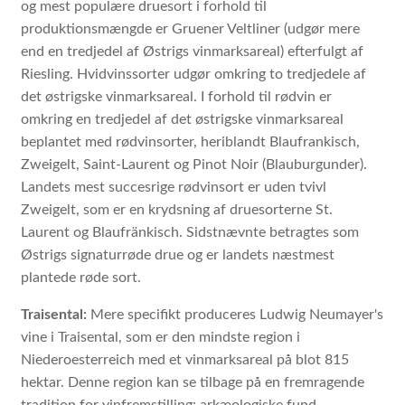
og mest populære druesort i forhold til
produktionsmængde er Gruener Veltliner (udgør mere
end en tredjedel af Østrigs vinmarksareal) efterfulgt af
Riesling. Hvidvinssorter udgør omkring to tredjedele af
det østrigske vinmarksareal. I forhold til rødvin er
omkring en tredjedel af det østrigske vinmarksareal
beplantet med rødvinsorter, heriblandt Blaufrankisch,
Zweigelt, Saint-Laurent og Pinot Noir (Blauburgunder).
Landets mest succesrige rødvinsort er uden tvivl
Zweigelt, som er en krydsning af druesorterne St.
Laurent og Blaufränkisch. Sidstnævnte betragtes som
Østrigs signaturrøde drue og er landets næstmest
plantede røde sort.
Traisental:
Mere specifikt produceres Ludwig Neumayer's
vine i Traisental, som er den mindste region i
Niederoesterreich med et vinmarksareal på blot 815
hektar. Denne region kan se tilbage på en fremragende