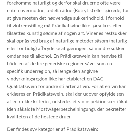
forekomme naturligt og derfor skal druerne ofte være
enten overmodne, ædelt rådne (Botrytis) eller tørrede, for
at give mosten det nødvendige sukkerindhold. I forhold
til vinfremstilling må Prädikatsvine ikke tørsukres eller
tilsættes kunstig sødme af nogen art. Vinenes restsukker
skal opnås ved brug af naturlige metoder såsom (naturlig
eller for tidlig) afbrydelse af gæringen, så mindre sukker
omdannes til alkohol. En Prädikatswein kan henvise til
både en af de fire generiske regioner såvel som en
specifik underregion, så længe den angivne
vindyrkningsregion ikke har etableret en DAC
Qualitätswein for andre stilarter af vin. For at en vin kan
erklæres en Prädikatswein, skal der udover opfyldelsen
af ​​en række kriterier, udstedes et vininspektionscertifikat
(den såkaldte Mostwägerbescheiningung), der bekræfter
kvaliteten af ​​de høstede druer.
Der findes syv kategorier af Prädikatswein: