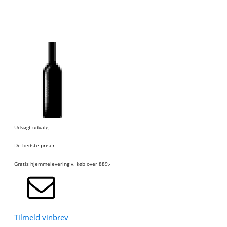
Udsøgt udvalg
De bedste priser
Gratis hjemmelevering v. køb over 889,-
Tilmeld vinbrev