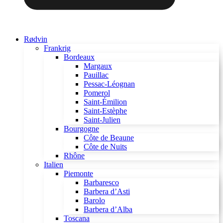
Rødvin
Frankrig
Bordeaux
Margaux
Pauillac
Pessac-Léognan
Pomerol
Saint-Émilion
Saint-Estèphe
Saint-Julien
Bourgogne
Côte de Beaune
Côte de Nuits
Rhône
Italien
Piemonte
Barbaresco
Barbera d’Asti
Barolo
Barbera d’Alba
Toscana