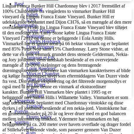
Rosé
Lingua Franca Bunker Hill Chardonnay blev i 2017 fremstillet af
Frankrig
100% Chardonnay fra vingårdens to vinmarker Bunker Hill
Italien
vineyard og Lingua Franca Estate Vineyard. Bunker Hill er
USA
udelukkende beplantet med Dijon CH76, så en mængde af den mere
Champagne
overdådige CH548 fra Lingua Franca Estate Vineyard blev tilføjet
André Diligent
til den endelige vin. Larry Stone købte Lingua Franca Estate
Bollinger
Vineyard i 2012 og denne er beliggende i Eola Amity Hills.
Charles Heidsieck
Vinmarken har et samlet areal på 66 hektar vinmark og er beplantet
Dom Pérignon
med 85% Pinot Noir samt 15% Chardonnay. Larry Stone vidste, at
Gosset
dette var en unik vinmark grundet dens stenede Gelderman, Nekia-
Janisson et Fils
og Jory jordbund, dens landskab bestående af en overvejende
Lanson
mængde af 12-20% skråninger og dens fremragende
Louis Roederer
dræningspotentiale. Ydermere kan vinmarken karakteriseres af blide
Móet et Chandon
og kølige morgenbriser såvel som eftermiddagens Van Duzer vinde
Piper Heidsieck
fra vest. Den østlige eksponering og det filtrerede morgensollys er
Pol Roger
også med til at gøre denne en vinmark af ekstraordinær
Salon
karakter. Bunker Hill Vinmarken blev plantet i 1995 og er
Taittinger
beliggende nær Salem Hills i Willamette Valley. Vinmarken er som
Dessertvin
sagt udelukkende beplantet med Chardonnay vinstokke og disse
Frankrig
dyrkes i en jordbund bestående af ren nekia-jord. Vinstokkene har
Portvin
en gennemsnitslader på 20 år og lever druer med en god balancen
Douro Valley
mellem intensitet og friskhed. Ydermere har vinmarken en høj
Spiritus
beliggenhed på ca. 200 meter over havets overflade og drager fordel
Gin
af Stillehavets kølende vinde, som passerer gennem Van Duzer
Rom