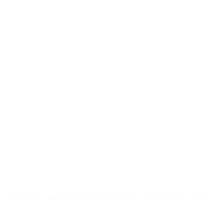
Domaine Taupenot-Merme Saint Romain Blanc 2023
579,00 kr.
Tilføj til kurv