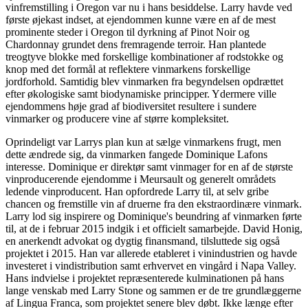
vinfremstilling i Oregon var nu i hans besiddelse. Larry havde ved
første øjekast indset, at ejendommen kunne være en af de mest
prominente steder i Oregon til dyrkning af Pinot Noir og
Chardonnay grundet dens fremragende terroir. Han plantede
treogtyve blokke med forskellige kombinationer af rodstokke og
knop med det formål at reflektere vinmarkens forskellige
jordforhold. Samtidig blev vinmarken fra begyndelsen opdrættet
efter økologiske samt biodynamiske principper. Ydermere ville
ejendommens høje grad af biodiversitet resultere i sundere
vinmarker og producere vine af større kompleksitet.
Oprindeligt var Larrys plan kun at sælge vinmarkens frugt, men
dette ændrede sig, da vinmarken fangede Dominique Lafons
interesse. Dominique er direktør samt vinmager for en af de største
vinproducerende ejendomme i Meursault og generelt områdets
ledende vinproducent. Han opfordrede Larry til, at selv gribe
chancen og fremstille vin af druerne fra den ekstraordinære vinmark.
Larry lod sig inspirere og Dominique's beundring af vinmarken førte
til, at de i februar 2015 indgik i et officielt samarbejde. David Honig,
en anerkendt advokat og dygtig finansmand, tilsluttede sig også
projektet i 2015. Han var allerede etableret i vinindustrien og havde
investeret i vindistribution samt erhvervet en vingård i Napa Valley.
Hans indvielse i projektet repræsenterede kulminationen på hans
lange venskab med Larry Stone og sammen er de tre grundlæggerne
af Lingua Franca, som projektet senere blev døbt. Ikke længe efter