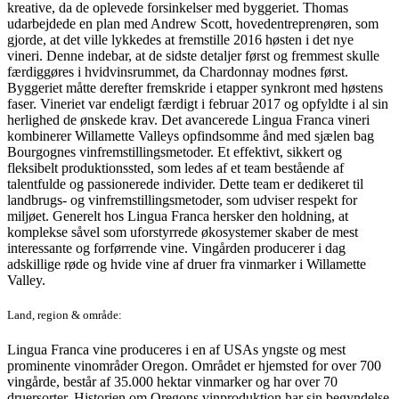
kreative, da de oplevede forsinkelser med byggeriet. Thomas
udarbejdede en plan med Andrew Scott, hovedentreprenøren, som
gjorde, at det ville lykkedes at fremstille 2016 høsten i det nye
vineri. Denne indebar, at de sidste detaljer først og fremmest skulle
færdiggøres i hvidvinsrummet, da Chardonnay modnes først.
Byggeriet måtte derefter fremskride i etapper synkront med høstens
faser. Vineriet var endeligt færdigt i februar 2017 og opfyldte i al sin
herlighed de ønskede krav. Det avancerede Lingua Franca vineri
kombinerer Willamette Valleys opfindsomme ånd med sjælen bag
Bourgognes vinfremstillingsmetoder. Et effektivt, sikkert og
fleksibelt produktionssted, som ledes af et team bestående af
talentfulde og passionerede individer. Dette team er dedikeret til
landbrugs- og vinfremstillingsmetoder, som udviser respekt for
miljøet. Generelt hos Lingua Franca hersker den holdning, at
komplekse såvel som uforstyrrede økosystemer skaber de mest
interessante og forførrende vine. Vingården producerer i dag
adskillige røde og hvide vine af druer fra vinmarker i Willamette
Valley.
Land, region & område:
Lingua Franca vine produceres i en af USAs yngste og mest
prominente vinområder Oregon. Området er hjemsted for over 700
vingårde, består af 35.000 hektar vinmarker og har over 70
druersorter. Historien om Oregons vinproduktion har sin begyndelse