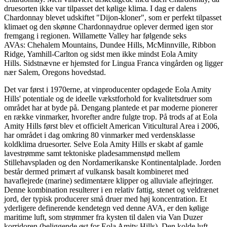
druesorten ikke var tilpasset det kølige klima. I dag er dalens
Chardonnay blevet udskiftet "Dijon-kloner", som er perfekt tilpasset
klimaet og den skønne Chardonnaydrue oplever dermed igen stor
fremgang i regionen. Willamette Valley har følgende seks
AVAs: Chehalem Mountains, Dundee Hills, McMinnville, Ribbon
Ridge, Yamhill-Carlton og sidst men ikke mindst Eola Amity
Hills. Sidstnævne er hjemsted for Lingua Franca vingården og ligger
nær Salem, Oregons hovedstad.
Det var først i 1970erne, at vinproducenter opdagede Eola Amity
Hills' potentiale og de ideelle vækstforhold for kvalitetsdruer som
området har at byde på. Dengang plantede et par moderne pionerer
en række vinmarker, hvorefter andre fulgte trop. På trods af at Eola
Amity Hills først blev et officielt American Viticultural Area i 2006,
har området i dag omkring 80 vinmarker med verdensklasse
koldklima druesorter. Selve Eola Amity Hills er skabt af gamle
lavestrømme samt tektoniske pladesammenstød mellem
Stillehavspladen og den Nordamerikanske Kontinentalplade. Jorden
består dermed primært af vulkansk basalt kombineret med
havaflejrede (marine) sedimentære klipper og alluviale aflejringer.
Denne kombination resulterer i en relativ fattig, stenet og veldrænet
jord, der typisk producerer små druer med høj koncentration. Et
yderligere definerende kendetegn ved denne AVA, er den kølige
maritime luft, som strømmer fra kysten til dalen via Van Duzer
korridoren (beliggende øst for Eola Amity Hills). Den kolde luft