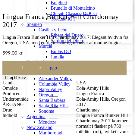
Bolgheri
Brunello di Montalcino
Chianti Classico DOCG
Lingua Franca Bunker Hill Chardonnay
Toscana IGT
2017
Spanien
Castilla y León
Ribera del Duero
Lingua Franca Bunker Hill Chardonnay 2017: Elegant hvidvin fra
Sardón del Duero
Oregon, USA, med en rig tekstur og nuancer af modne frugter.
Murcia
Bullas DO
599,00
kr.
Jumilla
Tyskland
Lingua
Rheingau
Franca
USA
Bunker
Tilføj til kurv
Alexander Valley
Hill
Land
USA
Columbia Valley
Chardonnay
Område
Eola-Amity Hills
Napa Valley
2017
Producent
Lingua Franca
Oregon
antal
Underområde
Eola-Amity Hills, Oregon
Santa Barbara
ÅRGANG
2017
Santa Rita Hills
Drue
Chardonnay
Sonoma
Indhold
Lingua Franca Bunker Hill
Argentina
Chardonnay 2017 kommer
Mendoza
normalt i flasker på 750
New Zealand
milliliter (ml), hvilket svarer
Marlborough