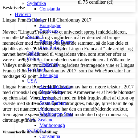
til 75 centiliter (cl).
Sydafrika
Beskrivelse
Constantia
Hvidvin
Frankrig
Lingua Franca Bunker Hill Chardonnay 2017
Bourgogne
Bordeaux
Navnet "Lingua Franca" var et universelt sprog i middelalderen,
Spanien
som alle kunne forstå og vingårdens mål er dermed at bringe
Ribera del Duero
mennesker med forskellige baggrunde sammen, så de kan dele et
Rías Baixas
øjebliks glæde. Ydermere betyder Lingua Franca at "tale ærligt" og
Italien
navnet henviser dermed til vingårdens vine, som stræber efter at
Østrig
være et ærligt udtryk for renheden samt autenciteten af Willamette
Traisental
Valleys unikke terroir. En af vingårdens fremragende vine er Lingua
Tyskland
Franca Bunker Hill Chardonnay 2017, som fra WineSpectator har
Rheingau
modtaget 92 point.
USA
Alexander Valley
Lingua Franca Bunker Hill Chardonnay har en rigere tekstur i 2017
Napa Valley
med citronskal og saltede elementer. Aromaerne er af hvide blomster
Oregon
og citronskal. Vinen er beriget med en frisk frugtkvalitet af citron og
Santa Barbara
kvæde med skiftende smage af citrongræs, bikage, tørret kamille og
Sonoma
urter: ret nuanceret. Ydermere har den en mundfyldende struktur,
Washington State
fremragende spænding, syre, perfekt modenhed og en mineralsk,
New Zealand
citronagtig finish.
Marlborough
Sydafrika
Vinmarkerne & vinfremstilling:
Constantia