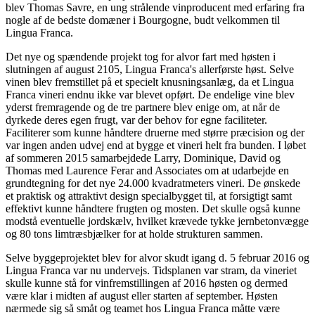
blev Thomas Savre, en ung strålende vinproducent med erfaring fra
nogle af de bedste domæner i Bourgogne, budt velkommen til
Lingua Franca.
Det nye og spændende projekt tog for alvor fart med høsten i
slutningen af august 2105, Lingua Franca's allerførste høst. Selve
vinen blev fremstillet på et specielt knusningsanlæg, da et Lingua
Franca vineri endnu ikke var blevet opført. De endelige vine blev
yderst fremragende og de tre partnere blev enige om, at når de
dyrkede deres egen frugt, var der behov for egne faciliteter.
Faciliterer som kunne håndtere druerne med større præcision og der
var ingen anden udvej end at bygge et vineri helt fra bunden. I løbet
af sommeren 2015 samarbejdede Larry, Dominique, David og
Thomas med Laurence Ferar and Associates om at udarbejde en
grundtegning for det nye 24.000 kvadratmeters vineri. De ønskede
et praktisk og attraktivt design specialbygget til, at forsigtigt samt
effektivt kunne håndtere frugten og mosten. Det skulle også kunne
modstå eventuelle jordskælv, hvilket krævede tykke jernbetonvægge
og 80 tons limtræsbjælker for at holde strukturen sammen.
Selve byggeprojektet blev for alvor skudt igang d. 5 februar 2016 og
Lingua Franca var nu undervejs. Tidsplanen var stram, da vineriet
skulle kunne stå for vinfremstillingen af 2016 høsten og dermed
være klar i midten af august eller starten af september. Høsten
nærmede sig så småt og teamet hos Lingua Franca måtte være