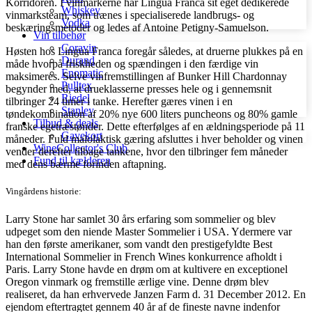
Korridoren. I vinmarkerne har Lingua Franca sit eget dedikerede
Whiskey
vinmarksteam, som trænes i specialiserede landbrugs- og
Vodka
beskæringsmetoder og ledes af Antoine Petigny-Samuelson.
Vin tilbehør
Coravin
Høsten hos Lingua Franca foregår således, at druerne plukkes på en
Durand
måde hvorpå friskheden og spændingen i den færdige vin
Enomatic
maksimeres. Selve vinfremstillingen af Bunker Hill Chardonnay
Pulltex
begynder med, at drueklasserne presses hele og i gennemsnit
Riedel
tilbringer 24 timer i tanke. Herefter gæres vinen i en
Stanley
tøndekombination af 20% nye 600 liters puncheons og 80% gamle
Tilbud & deals
franske egetræstønder. Dette efterfølges af en ældningsperiode på 11
Gavekort
måneder. Fuld malolaktisk gæring afsluttes i hver beholder og vinen
WineCollector's Club
vender derefter tilbage tankene, hvor den tilbringer fem måneder
Fund til kælderen
med dens bærme forinden aftapning.
Vingårdens historie:
Larry Stone har samlet 30 års erfaring som sommelier og blev
udpeget som den niende Master Sommelier i USA. Ydermere var
han den første amerikaner, som vandt den prestigefyldte Best
International Sommelier in French Wines konkurrence afholdt i
Paris. Larry Stone havde en drøm om at kultivere en exceptionel
Oregon vinmark og fremstille ærlige vine. Denne drøm blev
realiseret, da han erhvervede Janzen Farm d. 31 December 2012. En
ejendom eftertragtet gennem 40 år af de fineste navne indenfor