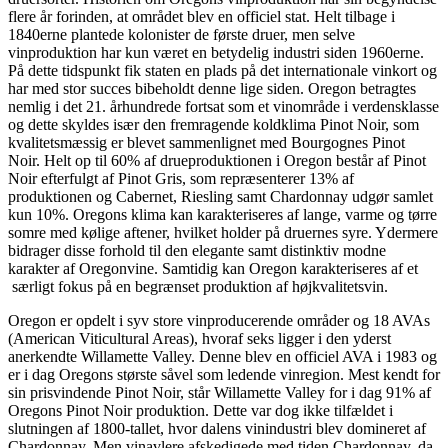
flere år forinden, at området blev en officiel stat. Helt tilbage i
1840erne plantede kolonister de første druer, men selve
vinproduktion har kun været en betydelig industri siden 1960erne.
På dette tidspunkt fik staten en plads på det internationale vinkort og
har med stor succes bibeholdt denne lige siden. Oregon betragtes
nemlig i det 21. århundrede fortsat som et vinområde i verdensklasse
og dette skyldes især den fremragende koldklima Pinot Noir, som
kvalitetsmæssig er blevet sammenlignet med Bourgognes Pinot
Noir. Helt op til 60% af drueproduktionen i Oregon består af Pinot
Noir efterfulgt af Pinot Gris, som repræsenterer 13% af
produktionen og Cabernet, Riesling samt Chardonnay udgør samlet
kun 10%. Oregons klima kan karakteriseres af lange, varme og tørre
somre med kølige aftener, hvilket holder på druernes syre. Ydermere
bidrager disse forhold til den elegante samt distinktiv modne
karakter af Oregonvine. Samtidig kan Oregon karakteriseres af et
særligt fokus på en begrænset produktion af højkvalitetsvin.
Oregon er opdelt i syv store vinproducerende områder og 18 AVAs
(American Viticultural Areas), hvoraf seks ligger i den yderst
anerkendte Willamette Valley. Denne blev en officiel AVA i 1983 og
er i dag Oregons største såvel som ledende vinregion. Mest kendt for
sin prisvindende Pinot Noir, står Willamette Valley for i dag 91% af
Oregons Pinot Noir produktion. Dette var dog ikke tilfældet i
slutningen af 1800-tallet, hvor dalens vinindustri blev domineret af
Chardonnay. Men vinavlere afskedigede med tiden Chardonnay, da