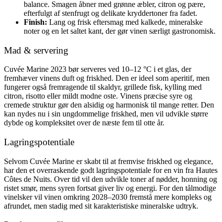
balance. Smagen åbner med grønne æbler, citron og pære,
efterfulgt af stenfrugt og delikate kryddertoner fra fadet.
Finish:
Lang og frisk eftersmag med kalkede, mineralske
noter og en let saltet kant, der gør vinen særligt gastronomisk.
Mad & servering
Cuvée Marine 2023 bør serveres ved 10–12 °C i et glas, der
fremhæver vinens duft og friskhed. Den er ideel som aperitif, men
fungerer også fremragende til skaldyr, grillede fisk, kylling med
citron, risotto eller mildt modne oste. Vinens præcise syre og
cremede struktur gør den alsidig og harmonisk til mange retter. Den
kan nydes nu i sin ungdommelige friskhed, men vil udvikle større
dybde og kompleksitet over de næste fem til otte år.
Lagringspotentiale
Selvom Cuvée Marine er skabt til at fremvise friskhed og elegance,
har den et overraskende godt lagringspotentiale for en vin fra Hautes
Côtes de Nuits. Over tid vil den udvikle toner af nødder, honning og
ristet smør, mens syren fortsat giver liv og energi. For den tålmodige
vinelsker vil vinen omkring 2028–2030 fremstå mere kompleks og
afrundet, men stadig med sit karakteristiske mineralske udtryk.