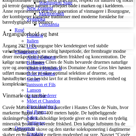
kompromisløse tilgang, hvor præcision, respekt for naturen og fokus
Washington State
på terroir danner kernen i arbejdet både i marken og i kælderen.
New Zealand
Anne repræsenterer den nye generation af vinmagere i Bourgogne,
Marlborough
der kombinerer klassiske traditioner med moderne forståelse for
Sydafrika
bæredygtighed og balance.
Constantia
Rosé
Årgangsforhold og høst
Frankrig
Italien
Årgang 2023 i Bourgogne blev kendetegnet ved stabile
USA
vækstbetingelser og en solrig høstperiode, der frembragte modne
Champagne
druer med perfekt balance mellem friskhed og koncentration. De
André Diligent
kølige nætter i Hautes Côtes de Nuits bevarede druernes naturlige
Bollinger
syre og aromatiske intensitet. Hos Domaine Anne Gros blev høsten
Charles Heidsieck
udført manuelt for at sikre optimal selektion af druerne, og
Dom Pérignon
høstudbyttet var bevidst lavt for at fremhæve terroirets renhed og
Gosset
kompleksitet.
Janisson et Fils
Lanson
Vinmark og terroir
Louis Roederer
Móet et Chandon
Piper Heidsieck
Cuvée Marine kommer fra parceller i Hautes Côtes de Nuits, hvor
Pol Roger
markerne ligger i 300–400 meters højde. De højtbeliggende
Salon
skråninger og de kalkholdige lerjorde giver en vin med en tydelig
Taittinger
mineralsk profil og levende friskhed. Den kølige luftstrøm fra de
Dessertvin
omkringliggende skove og den stærke soleksponering i dagtimerne
Frankrig
skaber en unik balance mellem modenhed og syre. Navnet “Cuvée