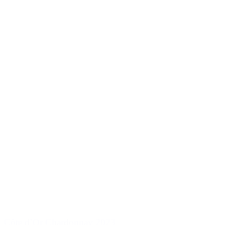
Côte d’Or Chardonnay 2023