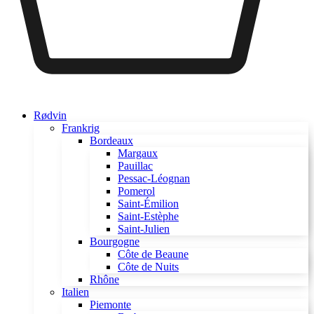
Rødvin
Frankrig
Bordeaux
Margaux
Pauillac
Pessac-Léognan
Pomerol
Saint-Émilion
Saint-Estèphe
Saint-Julien
Bourgogne
Côte de Beaune
Côte de Nuits
Rhône
Italien
Piemonte