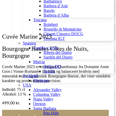
Barbaresco
Barbera d’Asti
Barolo
Barbera d’Alba
Toscana
Bolgheri
Brunello di Montalcino
Chianti Classico DOCG
Cuvée Marine 2023
Toscana IGT
Spanien
Bourgogne Hautes Côtes de Nuits,
Castilla y León
Ribera del Duero
Bourgogne
Sardón del Duero
Murcia
Bullas DO
Cuvée Marine 2023 er en elegant Chardonnay fra Domaine Anne
Jumilla
Gros i Vosne-Romanée. En frisk og balanceret hvidvin med
Tyskland
mineralsk nerve og klassisk Bourgogne-finesse, der viser områdets
Rheingau
karakter og producentens præcision.
USA
Indhold: 75 cl
Alexander Valley
Alkohol: 13 %
Columbia Valley
Napa Valley
499,00
kr.
Oregon
Santa Barbara
Cuvée
Santa Rita Hills