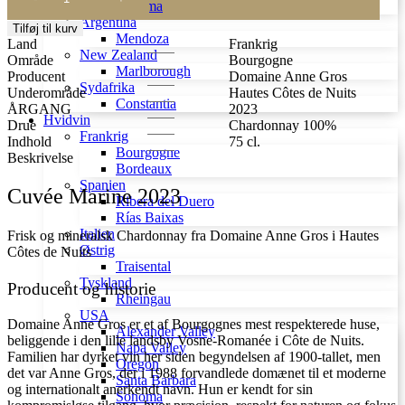
Marine
Sonoma
2023
Argentina
Tilføj til kurv
antal
Mendoza
Land
Frankrig
New Zealand
Område
Bourgogne
Marlborough
Producent
Domaine Anne Gros
Sydafrika
Underområde
Hautes Côtes de Nuits
Constantia
ÅRGANG
2023
Hvidvin
Drue
Chardonnay 100%
Frankrig
Indhold
75 cl.
Bourgogne
Beskrivelse
Bordeaux
Spanien
Cuvée Marine 2023
Ribera del Duero
Rías Baixas
Italien
Frisk og mineralsk Chardonnay fra Domaine Anne Gros i Hautes
Østrig
Côtes de Nuits
Traisental
Tyskland
Producent og historie
Rheingau
USA
Domaine Anne Gros er et af Bourgognes mest respekterede huse,
Alexander Valley
beliggende i den lille landsby Vosne-Romanée i Côte de Nuits.
Napa Valley
Familien har dyrket vin her siden begyndelsen af 1900-tallet, men
Oregon
det var Anne Gros, der i 1988 forvandlede domænet til et moderne
Santa Barbara
og internationalt anerkendt navn. Hun er kendt for sin
Sonoma