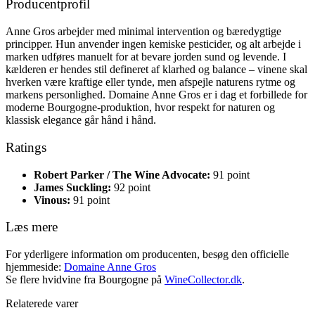
Producentprofil
Anne Gros arbejder med minimal intervention og bæredygtige
principper. Hun anvender ingen kemiske pesticider, og alt arbejde i
marken udføres manuelt for at bevare jorden sund og levende. I
kælderen er hendes stil defineret af klarhed og balance – vinene skal
hverken være kraftige eller tynde, men afspejle naturens rytme og
markens personlighed. Domaine Anne Gros er i dag et forbillede for
moderne Bourgogne-produktion, hvor respekt for naturen og
klassisk elegance går hånd i hånd.
Ratings
Robert Parker / The Wine Advocate:
91 point
James Suckling:
92 point
Vinous:
91 point
Læs mere
For yderligere information om producenten, besøg den officielle
hjemmeside:
Domaine Anne Gros
Se flere hvidvine fra Bourgogne på
WineCollector.dk
.
Relaterede varer