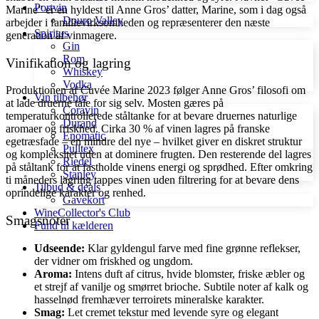
Portvin
Marine” er en hyldest til Anne Gros’ datter, Marine, som i dag også
Douro Valley
arbejder i familievirksomheden og repræsenterer den næste
Spiritus
generation af vinmagere.
Gin
Rom
Vinifikation og lagring
Whiskey
Vodka
Produktionen af Cuvée Marine 2023 følger Anne Gros’ filosofi om
Vin tilbehør
at lade druerne tale for sig selv. Mosten gæres på
Coravin
temperaturkontrollerede ståltanke for at bevare druernes naturlige
Durand
aromaer og friskhed. Cirka 30 % af vinen lagres på franske
Enomatic
egetræsfade – en mindre del nye – hvilket giver en diskret struktur
Pulltex
og kompleksitet uden at dominere frugten. Den resterende del lagres
Riedel
på ståltank for at fastholde vinens energi og sprødhed. Efter omkring
Stanley
ti måneders lagring tappes vinen uden filtrering for at bevare dens
Tilbud & deals
oprindelige karakter og renhed.
Gavekort
WineCollector's Club
Smagsnoter
Fund til kælderen
Udseende:
Klar gyldengul farve med fine grønne reflekser,
der vidner om friskhed og ungdom.
Aroma:
Intens duft af citrus, hvide blomster, friske æbler og
et strejf af vanilje og smørret brioche. Subtile noter af kalk og
hasselnød fremhæver terroirets mineralske karakter.
Smag:
Let cremet tekstur med levende syre og elegant