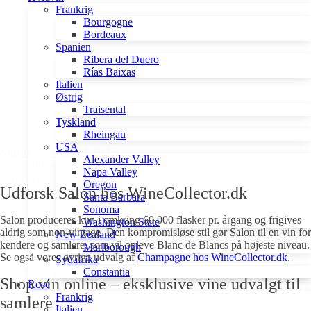
Frankrig
Bourgogne
Bordeaux
Spanien
Ribera del Duero
Rías Baixas
Italien
Østrig
Traisental
Tyskland
Rheingau
USA
Salon Le Mesnil 2013
Alexander Valley
11.990,00 kr.
Napa Valley
Tilføj til kurv
Oregon
Udforsk Salon hos WineCollector.dk
Santa Barbara
Sonoma
Salon produceres kun i omkring 60.000 flasker pr. årgang og frigives
Washington State
aldrig som non-vintage. Den kompromisløse stil gør Salon til en vin for
New Zealand
kendere og samlere, som vil opleve Blanc de Blancs på højeste niveau.
Marlborough
Se også vores øvrige udvalg af
Champagne hos WineCollector.dk
.
Sydafrika
Constantia
Shop vin online – eksklusive vine udvalgt til
Rosé
Frankrig
samlere
Italien