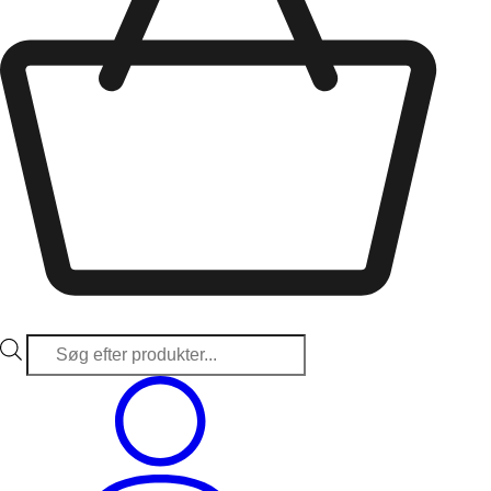
Products
search