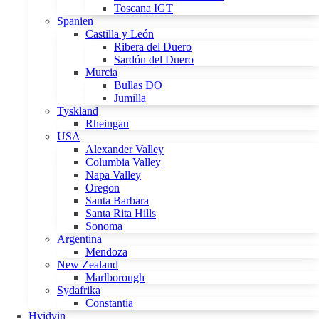
Toscana IGT
Spanien
Castilla y León
Ribera del Duero
Sardón del Duero
Murcia
Bullas DO
Jumilla
Tyskland
Rheingau
USA
Alexander Valley
Columbia Valley
Napa Valley
Oregon
Santa Barbara
Santa Rita Hills
Sonoma
Argentina
Mendoza
New Zealand
Marlborough
Sydafrika
Constantia
Hvidvin