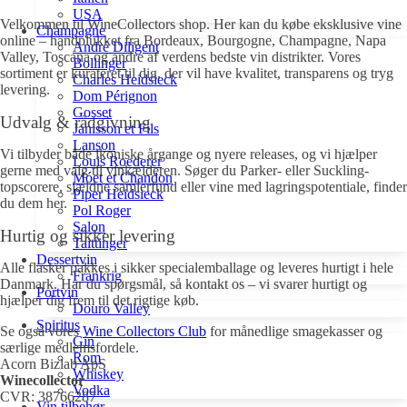
USA
Velkommen til WineCollectors shop. Her kan du købe eksklusive vine
Champagne
online – håndplukket fra Bordeaux, Bourgogne, Champagne, Napa
André Diligent
Valley, Toscana og andre af verdens bedste vin distrikter. Vores
Bollinger
sortiment er kurateret til dig, der vil have kvalitet, transparens og tryg
Charles Heidsieck
levering.
Dom Pérignon
Gosset
Udvalg & rådgivning
Janisson et Fils
Lanson
Vi tilbyder både ikoniske årgange og nyere releases, og vi hjælper
Louis Roederer
gerne med valg til vinkælderen. Søger du Parker- eller Suckling-
Móet et Chandon
topscorere, sjældne samlerfund eller vine med lagringspotentiale, finder
Piper Heidsieck
du dem her.
Pol Roger
Salon
Hurtig og sikker levering
Taittinger
Dessertvin
Alle flasker pakkes i sikker specialemballage og leveres hurtigt i hele
Frankrig
Danmark. Har du spørgsmål, så kontakt os – vi svarer hurtigt og
Portvin
hjælper dig frem til det rigtige køb.
Douro Valley
Spiritus
Se også vores
Wine Collectors Club
for månedlige smagekasser og
Gin
særlige medlemsfordele.
Rom
Acorn Bizlab ApS
Whiskey
Winecollector
Vodka
CVR: 38766287
Vin tilbehør