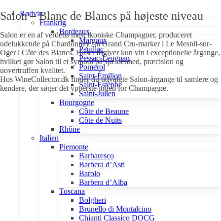
Salon – Blanc de Blancs på højeste niveau
Rødvin
Frankrig
Bordeaux
Salon er en af verdens mest ikoniske Champagner, produceret
Margaux
udelukkende på Chardonnay fra Grand Cru-marker i Le Mesnil-sur-
Pauillac
Oger i Côte des Blancs. Huset frigiver kun vin i exceptionelle årgange,
Pessac-Léognan
hvilket gør Salon til et symbol på sjældenhed, præcision og
Pomerol
uovertruffen kvalitet.
Saint-Émilion
Hos WineCollector.dk finder du udvalgte Salon-årgange til samlere og
Saint-Estèphe
kendere, der søger det ypperste inden for Champagne.
Saint-Julien
Bourgogne
Côte de Beaune
Côte de Nuits
Rhône
Italien
Piemonte
Barbaresco
Barbera d’Asti
Barolo
Barbera d’Alba
Toscana
Bolgheri
Brunello di Montalcino
Chianti Classico DOCG