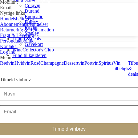
Mobilnr.:
+45 42 60 35 80
Coravin
Email:
kontakt@winecollector.dk
Durand
Nyttige links
Enomatic
Handelsbetingelser
Pulltex
Abonnementsbetingelser
Riedel
Returnering & Reklamation
Stanley
Fragt & Levering
Tilbud & deals
Persondatapolitik
Gavekort
Kontakt
WineCollector's Club
Log ind
Fund til kælderen
Menu
Rødvin
Hvidvin
Rosé
Champagne
Dessertvin
Portvin
Spiritus
Vin
Tilb
tilbehør
&
deals
Tilmeld vinbrev