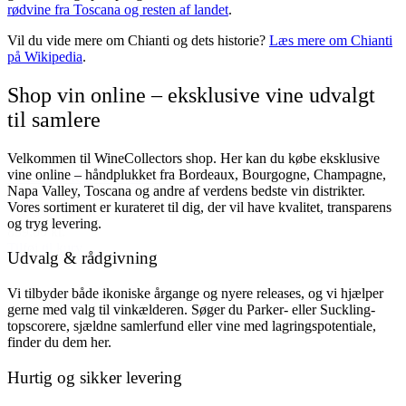
rødvine fra Toscana og resten af landet
.
Vil du vide mere om Chianti og dets historie?
Læs mere om Chianti
på Wikipedia
.
Shop vin online – eksklusive vine udvalgt
til samlere
Velkommen til WineCollectors shop. Her kan du købe eksklusive
vine online – håndplukket fra Bordeaux, Bourgogne, Champagne,
Mazzei Siepi Toscana IGT
Napa Valley, Toscana og andre af verdens bedste vin distrikter.
2020
Vores sortiment er kurateret til dig, der vil have kvalitet, transparens
og tryg levering.
839,00 kr.
Tilføj til kurv
Udvalg & rådgivning
Vi tilbyder både ikoniske årgange og nyere releases, og vi hjælper
gerne med valg til vinkælderen. Søger du Parker- eller Suckling-
topscorere, sjældne samlerfund eller vine med lagringspotentiale,
finder du dem her.
Hurtig og sikker levering