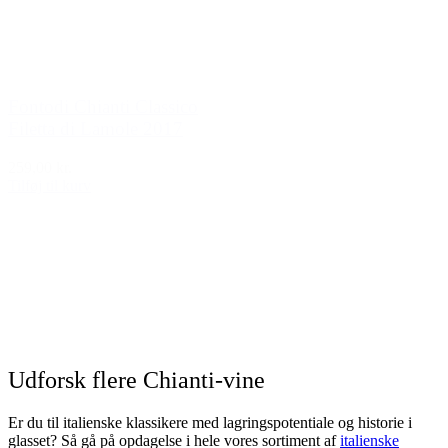
Fontodi Chianti Classico
Filetta di Lamole 2017
259,00 kr.
Tilføj til kurv
Udforsk flere Chianti-vine
Er du til italienske klassikere med lagringspotentiale og historie i
glasset? Så gå på opdagelse i hele vores sortiment af
italienske