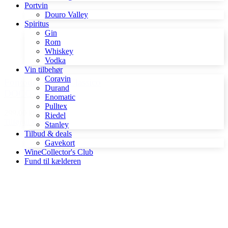
Portvin
Douro Valley
Spiritus
Gin
Rom
Whiskey
Vodka
Vin tilbehør
Coravin
Fontodi Chianti Classico
Durand
DOCG 2018
Enomatic
Pulltex
299,00 kr.
Riedel
Tilføj til kurv
Stanley
Tilbud & deals
Gavekort
WineCollector's Club
Fund til kælderen