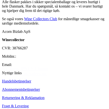
Alle flasker pakkes i sikker specialemballage og leveres hurtigt i
hele Danmark. Har du spørgsmål, så kontakt os – vi svarer hurtigt
og hjælper dig frem til det rigtige køb.
Se også vores
Wine Collectors Club
for månedlige smagekasser og
særlige medlemsfordele.
Acorn Bizlab ApS
Winecollector
CVR: 38766287
Mobilnr.:
+45 42 60 35 80
Email:
kontakt@winecollector.dk
Il Caggio IPSUS Chianti
Nyttige links
Classico Gran Selezione
DOCG 2018
Handelsbetingelser
2.599,00 kr.
Abonnementsbetingelser
Tilføj til kurv
Returnering & Reklamation
Fragt & Levering