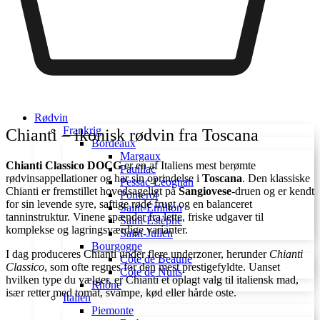
Rødvin
Frankrig
Chianti – ikonisk rødvin fra Toscana
Bordeaux
Margaux
Chianti Classico DOCG
er en af Italiens mest berømte
Pauillac
rødvinsappellationer og har sin oprindelse i
Toscana
. Den klassiske
Pessac-Léognan
Chianti er fremstillet hovedsageligt på
Sangiovese
-druen og er kendt
Pomerol
for sin levende syre, saftige røde frugt og en balanceret
Saint-Émilion
tanninstruktur. Vinene spænder fra lette, friske udgaver til
Saint-Estèphe
komplekse og lagringsværdige varianter.
Saint-Julien
Bourgogne
I dag produceres Chianti under flere underzoner, herunder
Chianti
Côte de Beaune
Classico
, som ofte regnes for den mest prestigefyldte. Uanset
Côte de Nuits
hvilken type du vælger, er Chianti et oplagt valg til italiensk mad,
Rhône
især retter med tomat, svampe, kød eller hårde oste.
Italien
Piemonte