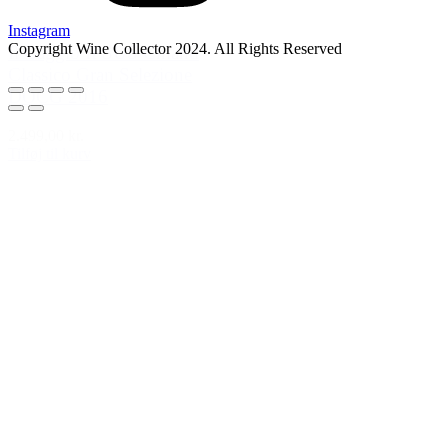
Instagram
Copyright Wine Collector 2024. All Rights Reserved
Il Caggio IPSUS Chianti
Classico Gran Selezione
DOCG 2016
2.499,00 kr.
Tilføj til kurv