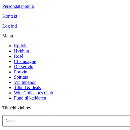
Persondatapolitik
Kontakt
Log ind
Menu
Rødvin
Hvidvin
Rosé
Champagne
Dessertvin
Portvin
Spiritus
Vin tilbehør
Tilbud & deals
WineCollector's Club
Fund til kælderen
Tilmeld vinbrev
Mazzei Siepi Toscana IGT
2019