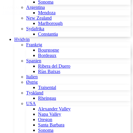
Sonoma
Argentina
1.399,00 kr.
Mendoza
Tilføj til kurv
New Zealand
Marlborough
Sydafrika
Constantia
Hvidvin
Frankrig
Bourgogne
Bordeaux
Spanien
Ribera del Duero
Rías Baixas
Italien
Østrig
Traisental
Tyskland
Rheingau
USA
Alexander Valley
Napa Valley
Oregon
Santa Barbara
Sonoma