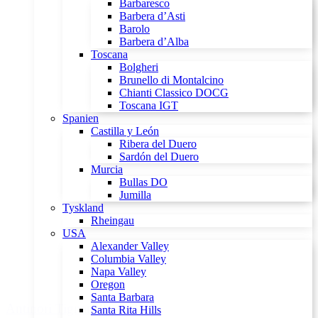
Barbaresco
Barbera d’Asti
Barolo
Barbera d’Alba
Toscana
Bolgheri
Brunello di Montalcino
Chianti Classico DOCG
Toscana IGT
Spanien
Castilla y León
Ribera del Duero
Sardón del Duero
Murcia
Bullas DO
Jumilla
Tyskland
Rheingau
USA
Alexander Valley
Columbia Valley
Napa Valley
Oregon
Santa Barbara
Antinori Tignanello 2021
Santa Rita Hills