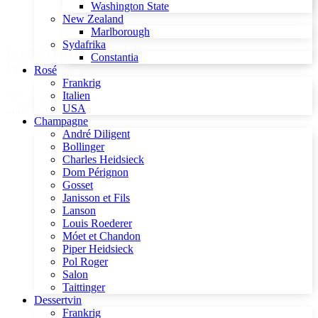
Washington State
New Zealand
Marlborough
Sydafrika
Fontodi Flaccianello della
Constantia
Pieve 2017
Rosé
Frankrig
989,00 kr.
Italien
Tilføj til kurv
USA
Champagne
André Diligent
Bollinger
Charles Heidsieck
Dom Pérignon
Gosset
Janisson et Fils
Lanson
Louis Roederer
Móet et Chandon
Piper Heidsieck
Pol Roger
Salon
Taittinger
Dessertvin
Frankrig