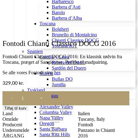
Barbaresco
Barbera d’Asti
Barolo
Barbera d’Alba
Toscana
Bolgheri
Brunello di Montalcino
Chianti Classico DOCG
Fontodi Chianti Classico DOCG 2016
Toscana IGT
Spanien
Fontodi Chianti Classico DOCG 2016: En klassisk rødvin fra
Castilla y León
Toscana, præget af Sangiovese. Perfekt til madpairing.
Ribera del Duero
Sardón del Duero
Se alle vores Fontodi vine
her
.
Murcia
Bullas DO
329,00
kr.
Jumilla
Tyskland
Fontodi
Rheingau
Chianti
USA
Classico
Alexander Valley
Tilføj til kurv
DOCG
Columbia Valley
Land
Italien
2016
Napa Valley
Område
Tuscany, Italy
antal
Oregon
Producent
Fontodi
Santa Barbara
Underområde
Panzano in Chianti
Santa Rita Hills
ÅRGANG
2016