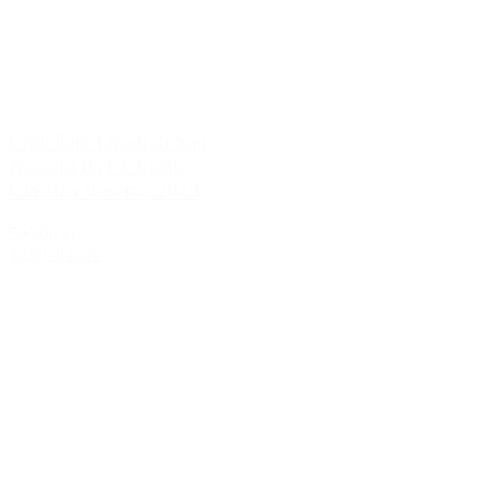
Castellare I Sodi di San
Niccolo IGT Chianti
Classico Reserva 2013
599,00 kr.
Tilføj til kurv