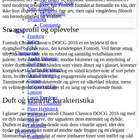
Washington State
med moderne teknikker, har Fontodi formået at fremstille en vin, der
New Zealand
ikke kun afspejler regionens rige arv, men også vingårdens filosofi
Marlborough
om bæredygtighed og kvalitet.
Sydafrika
Constantia
Smagsprofil og oplevelse
Rosé
Frankrig
Italien
Fontodi Chianti Classico DOCG 2016 er en hyldest til den
USA
dygtighed og præcision, der kendetegner Fontodi. Ved første smag
Champagne
tilbyder denne røde vin en robust og samtidig velafbalanceret
André Diligent
palette, hvor mørke kirsebær, modne blommer og en antydning af
Bollinger
violer dominerer. Efterhånden som vinen åbner sig i glasset, kommer
Charles Heidsieck
komplekse lag af læder, tobak og en subtil krydret note af sort peber
Dom Pérignon
frem, hvilket skaber en rig og engagerende smagsoplevelse.
Gosset
Tanninerne er velstrukturerede og giver en silkeblød tekstur, mens
Janisson et Fils
en velintegreret syre bidrager til en lang og vedvarende finish.
Lanson
Louis Roederer
Duft og visuelle karakteristika
Móet et Chandon
Piper Heidsieck
I glasset præsenterer Fontodi Chianti Classico DOCG 2016 sig med
Pol Roger
en dyb rubinrød farve, der signalerer dens intensitet og dybde.
Salon
Duften er lige så indbydende som dens visuelle appel, idet den
Taittinger
byder på aromatiske noter af modne røde frugter og en elegant
Dessertvin
blomsterbuket, efterfulgt af mere jordnære toner som trøffel og våd
Frankrig