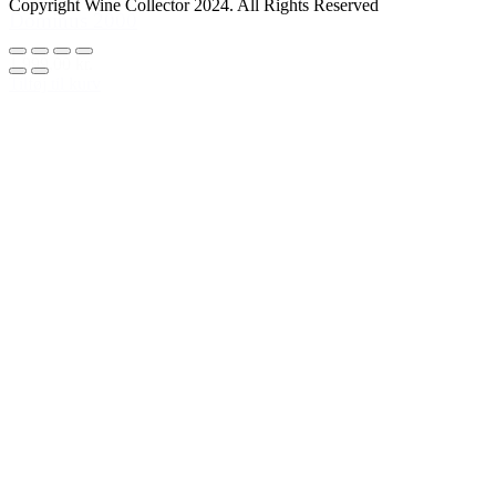
Copyright Wine Collector 2024. All Rights Reserved
Dominus 2000
1.999,00 kr.
Tilføj til kurv