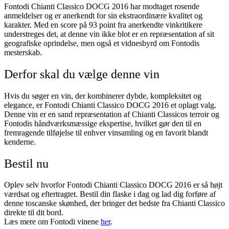
Fontodi Chianti Classico DOCG 2016 har modtaget rosende
anmeldelser og er anerkendt for sin ekstraordinære kvalitet og
karakter. Med en score på 93 point fra anerkendte vinkritikere
understreges det, at denne vin ikke blot er en repræsentation af sit
geografiske oprindelse, men også et vidnesbyrd om Fontodis
mesterskab.
Derfor skal du vælge denne vin
Hvis du søger en vin, der kombinerer dybde, kompleksitet og
elegance, er Fontodi Chianti Classico DOCG 2016 et oplagt valg.
Denne vin er en sand repræsentation af Chianti Classicos terroir og
Fontodis håndværksmæssige ekspertise, hvilket gør den til en
fremragende tilføjelse til enhver vinsamling og en favorit blandt
kenderne.
Bestil nu
Oplev selv hvorfor Fontodi Chianti Classico DOCG 2016 er så højt
værdsat og eftertragtet. Bestil din flaske i dag og lad dig forføre af
denne toscanske skønhed, der bringer det bedste fra Chianti Classico
direkte til dit bord.
Læs mere om Fontodi vinene
her
.