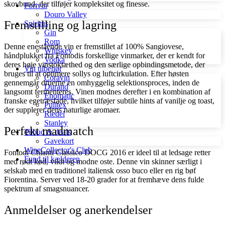
skovbund, der tilføjer kompleksitet og finesse.
Portvin
Douro Valley
Fremstilling og lagring
Spiritus
Gin
Rom
Denne enestående vin er fremstillet af 100% Sangiovese,
Whiskey
håndplukket fra Fontodis forskellige vinmarker, der er kendt for
Vodka
deres høje vinstoktæthed og den særlige opbindingsmetode, der
Vin tilbehør
bruges til at optimere sollys og luftcirkulation. Efter høsten
Coravin
gennemgår druerne en omhyggelig selektionsproces, inden de
Durand
langsomt fermenteres. Vinen modnes derefter i en kombination af
Enomatic
franske egetræsfade, hvilket tilføjer subtile hints af vanilje og toast,
Pulltex
der supplerer dens naturlige aromaer.
Riedel
Stanley
Perfekt madmatch
Tilbud & deals
Gavekort
WineCollector's Club
Fontodi Chianti Classico DOCG 2016 er ideel til at ledsage retter
Fund til kælderen
med rødt kød, vildt og modne oste. Denne vin skinner særligt i
selskab med en traditionel italiensk osso buco eller en rig bøf
Fiorentina. Server ved 18-20 grader for at fremhæve dens fulde
spektrum af smagsnuancer.
Anmeldelser og anerkendelser