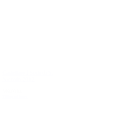
Castellare I Sodi di S.
Niccolò 2012
599,00 kr.
Tilføj til kurv