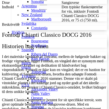
Sonoma
Drue
Sangiovese
Argentina
Indhold
Den typiske flaskestørrelse
Mendoza
for vin, inklusiv Fontodi
New Zealand
Chianti Classico DOCG
Marlborough
2016, er 75 cl (750 ml).
Sydafrika
Beskrivelse
Constantia
Hvidvin
Fontodi Chianti Classico DOCG 2016
Frankrig
Bourgogne
Historien bag vinen
Bordeaux
Spanien
Ribera del Duero
I det maleriske landskab af Toscana, mellem de bølgende bakker og
Rías Baixas
frodige vinmarker, ligger Fontodi, en vingård der er synonym med
Italien
ekstraordinær kvalitet og dedikation til håndværket bag
Østrig
vinproduktion. Fontodi er ikke kun en vingård; det er en bastion for
Traisental
kultivering af Sangiovese-druen, hvorfra den udsøgte Fontodi
Tyskland
Chianti Classico DOCG 2016 stammer. Denne vin er skabt på
Rheingau
vinstokke plantet i det kalkrige jord og nyder godt af det ideelle
USA
mikroklima, der hersker i Chianti Classico-området, hvilket bidrager
Alexander Valley
til dens unikke karakter.
Napa Valley
Oregon
Chianti Classico-regionen er berømt for sit specifikke terroir, som
Santa Barbara
giver optimale betingelser for Sangiovese-druen. Med en
Sonoma
produktion, der strengt følger de klassiske traditioner kombineret