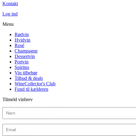
Kontakt
Log ind
Menu
Rødvin
Hvidvin
Rosé
Champagne
Dessertvin
Portvin
Spiritus
Vin tilbehør
Tilbud & deals
WineCollector's Club
Fund til kælderen
Tilmeld vinbrev
Inglenook Estate, Edizione
Pennino Zinfandel 2013
449,00 kr.
Tilføj til kurv