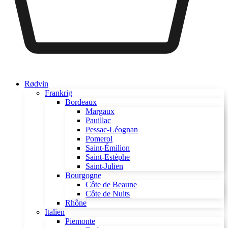
Rødvin
Frankrig
Bordeaux
Margaux
Pauillac
Pessac-Léognan
Pomerol
Saint-Émilion
Saint-Estèphe
Saint-Julien
Bourgogne
Côte de Beaune
Côte de Nuits
Rhône
Italien
Piemonte