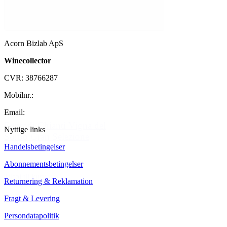
Acorn Bizlab ApS
Winecollector
CVR: 38766287
Mobilnr.:
+45 42 60 35 80
Email:
kontakt@winecollector.dk
Fontodi Chianti Vigna del
Nyttige links
Sorbo Gran Selezione
Handelsbetingelser
DOCG 2016
Abonnementsbetingelser
649,00 kr.
Tilføj til kurv
Returnering & Reklamation
Fragt & Levering
Persondatapolitik