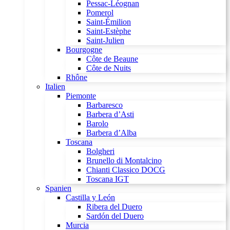
Pessac-Léognan
Pomerol
Saint-Émilion
Saint-Estèphe
Saint-Julien
Bourgogne
Côte de Beaune
Côte de Nuits
Rhône
Italien
Piemonte
Barbaresco
Barbera d’Asti
Barolo
Barbera d’Alba
Toscana
Bolgheri
Brunello di Montalcino
Chianti Classico DOCG
Toscana IGT
Spanien
Castilla y León
Ribera del Duero
Sardón del Duero
Murcia