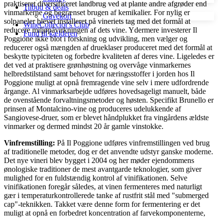
praktiseret diversificeret landbrug ved at plante andre afgrøder end
Tilbud & deals
vinmarkerne og begrænset brugen af kemikalier. For nylig er
Gavekort
solpaneler blevet installeret på vineriets tag med det formål at
WineCollector's Club
reducere miljøpåvirkningen af ​​dets vine. Ydermere investerer Il
Fund til kælderen
Poggione ikke blot i forskning og udvikling, men vælger og
reducerer også mængden af ​​drueklaser produceret med det formål at
beskytte typiciteten og forbedre kvaliteten af deres vine. Ligeledes er
det ved at praktisere grønhøstning og overvåge vinmarkernes
helbredstilstand samt behovet for næringsstoffer i jorden hos Il
Poggione muligt at opnå fremragende vine selv i mere udfordrende
årgange. Al vinmarksarbejde udføres hovedsageligt manuelt, både
de ovenstående forvaltningsmetoder og høsten. Specifikt Brunello er
prinsen af Montalcino-vine og produceres udelukkende af
Sangiovese-druer, som er blevet håndplukket fra vingårdens ældste
vinmarker og dermed mindst 20 år gamle vinstokke.
Vinfremstilling:
På Il Poggione udføres vinfremstillingen ved brug
af traditionelle metoder, dog er det anvendte udstyr ganske moderne.
Det nye vineri blev bygget i 2004 og her møder ejendommens
ønologiske traditioner de mest avantgarde teknologier, som giver
mulighed for en fuldstændig kontrol af vinifikationen. Selve
vinifikationen foregår således, at vinen fermenteres med naturligt
gær i temperaturkontrollerede tanke af rustfrit stål med "submerged
cap"-teknikken. Takket være denne form for fermentering er det
muligt at opnå en forbedret koncentration af farvekomponenterne,