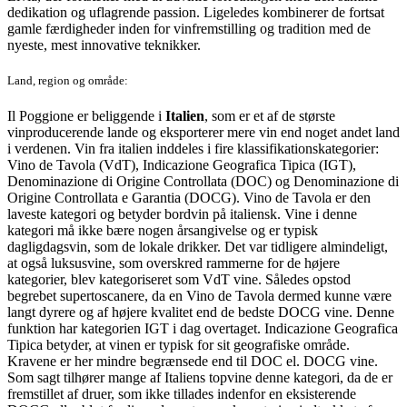
dedikation og uflagrende passion. Ligeledes kombinerer de fortsat
gamle færdigheder inden for vinfremstilling og tradition med de
nyeste, mest innovative teknikker.
Land, region og område:
Il Poggione er beliggende i
Italien
, som er et af de største
vinproducerende lande og eksporterer mere vin end noget andet land
i verdenen. Vin fra italien inddeles i fire klassifikationskategorier:
Vino de Tavola (VdT), Indicazione Geografica Tipica (IGT),
Denominazione di Origine Controllata (DOC) og Denominazione di
Origine Controllata e Garantia (DOCG). Vino de Tavola er den
laveste kategori og betyder bordvin på italiensk. Vine i denne
kategori må ikke bære nogen årsangivelse og er typisk
dagligdagsvin, som de lokale drikker. Det var tidligere almindeligt,
at også luksusvine, som overskred rammerne for de højere
kategorier, blev kategoriseret som VdT vine. Således opstod
begrebet supertoscanere, da en Vino de Tavola dermed kunne være
langt dyrere og af højere kvalitet end de bedste DOCG vine. Denne
funktion har kategorien IGT i dag overtaget. Indicazione Geografica
Tipica betyder, at vinen er typisk for sit geografiske område.
Kravene er her mindre begrænsede end til DOC el. DOCG vine.
Som sagt tilhører mange af Italiens topvine denne kategori, da de er
fremstillet af druer, som ikke tillades indenfor en eksisterende