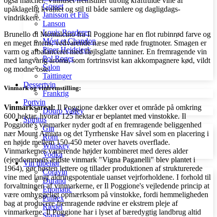
også matcher. Vinhuset fremstiller utrolig kraftfulde vine af
Gosset
upåklagelig kvalitet og stil til både samlere og dagligdags-
Janisson et Fils
vindrikkere.
Lanson
Louis Roederer
Brunello di Montalcino fra Il Poggione har en flot rubinrød farve og
Móet et Chandon
en meget intens, vedvarende næse med røde frugtnoter. Smagen er
Piper Heidsieck
varm og afbalanceret med fløjlsglatte tanniner. En fremragende vin
Pol Roger
med langvarig aroma, som fortrinsvist kan akkompagnere kød, vildt
Salon
og modne oste.
Taittinger
Dessertvin
Vinmark og vinfremstilling:
Frankrig
Portvin
Vinmarksareal:
Il Poggione dækker over et område på omkring
Douro Valley
600 hektar, hvoraf 125 hektar er beplantet med vinstokke. Il
Spiritus
Poggione's vinmarker nyder godt af en fremragende beliggenhed
Gin
nær Mount Amiata og det Tyrrhenske Hav såvel som en placering i
Rom
en højde mellem 150-450 meter over havets overflade.
Whiskey
Vinmarkernes varierende højder kombineret med deres alder
Vodka
(ejendommens ældste vinmark "Vigna Paganelli" blev plantet i
Vin tilbehør
1964), gør høsten lettere og tillader produktionen af strukturerede
Coravin
vine med langt aldringspotentiale uanset vejrforholdene. I forhold til
Durand
forvaltningen af vinmarkerne, er Il Poggione's vejledende princip at
Enomatic
være omhyggeligt opmærksom på vinstokke, fordi hemmeligheden
Pulltex
bag at producere fremragende rødvine er ekstrem pleje af
Riedel
vinmarkerne. Il Poggione har i lyset af bæredygtig landbrug altid
Stanley