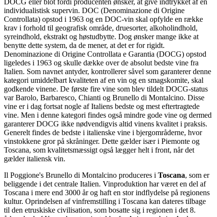
DOCG eller blot fordi producenten ønsker, at give indtrykket af en
individualistisk supervin. DOC (Denominazione di Origine
Controllata) opstod i 1963 og en DOC-vin skal opfylde en række
krav i forhold til geografisk område, druesorter, alkoholindhold,
syreindhold, ekstrakt og høstudbytte. Dog ønsker mange ikke at
benytte dette system, da de mener, at det er for rigidt.
Denominazione di Origine Controllata e Garantia (DOCG) opstod
ligeledes i 1963 og skulle dække over de absolut bedste vine fra
Italien. Som navnet antyder, kontrollerer såvel som garanterer denne
kategori umiddelbart kvaliteten af en vin og en smagskomite, skal
godkende vinene. De første fire vine som blev tildelt DOCG-status
var Barolo, Barbaresco, Chianti og Brunello di Montalcino. Disse
vine er i dag fortsat nogle af Italiens bedste og mest eftertragtede
vine. Men i denne kategori findes også mindre gode vine og dermed
garanterer DOCG ikke nødvendigvis altid vinens kvalitet i praksis.
Generelt findes de bedste i italienske vine i bjergområderne, hvor
vinstokkene gror på skråninger. Dette gælder især i Piemonte og
Toscana, som kvalitetsmæssigt også lægger helt i front, når det
gælder italiensk vin.
Il Poggione's Brunello di Montalcino produceres i
Toscana
, som er
beliggende i det centrale Italien. Vinproduktion har været en del af
Toscana i mere end 3000 år og haft en stor indflydelse på regionens
kultur. Oprindelsen af vinfremstilling i Toscana kan dateres tilbage
til den etruskiske civilisation, som bosatte sig i regionen i det 8.