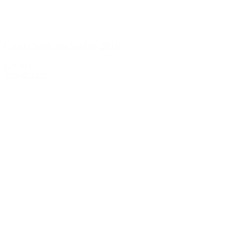
Quinta Sardonia Sardòn 2016
129,00 kr.
Tilføj til kurv