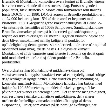
Brunello di Montalcino-konsortiets overvågning af Brunello-vinene
har været medvirkende til deres succes i dag. Fortsat stigende i
popularitet, blev Brunello di Montalcino formaliseret som Italiens
første DOCG i juli 1980. DOCG-zonen til Brunello-produktion er i
alt 24.000 hektar og kun 15% af dette areal er beplantet med
vinstokke. DOCG-reguleringerne kræver naturligvis, at Brunello-
vin naturligvis fremstilles af 100% Sangiovese. Samtidig skal disse
Brunello-vinmarker plantes på bakker med god soleksponering i
højder, der ikke overstiger 600 meter. Ligger en vinmark højere end
dette bliver mesoklimaet nemlig køligere til punktet for
upålidelighed og denne grænse sikrer dermed, at druerne når optimal
modenhed samt smag, før de høstes. Heldigvis er klimaet i
Montalcino et af de varmeste samt tørreste i Toscana og det at opnå
fuld modenhed er derfor et sjældent problem for Brunello-
producenter.
Overordnet set har Montalcino et middelhavsklima og
vækstsæsonen kan typisk karakteriseres af et betydeligt antal solrige
dage ledsaget af kølige nætter. Dette sikrer en jævn modning og
kompleks smagsudvikling. Montalcino's landskab har bakker med
højder fra 120-650 meter og områdets forskellige geografiske
påvirkninger skaber en heterogen jord. Det er denne mangfoldighed,
som resulterer i ganske dramatiske mikroklimaer, der varierer
mellem de forskellige vinmarksområder afhængigt af deres
eksponering. Druer, som dyrkes på de nordlige skråninger, har