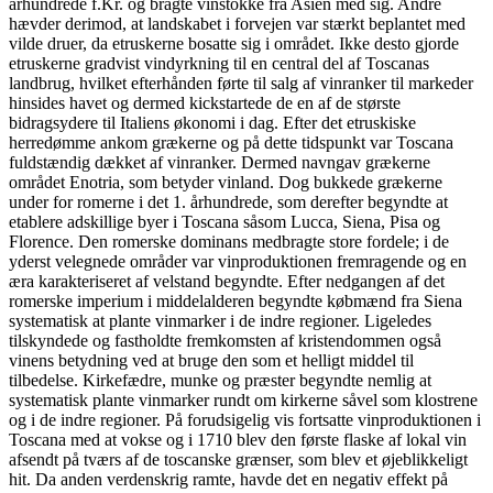
århundrede f.Kr. og bragte vinstokke fra Asien med sig. Andre
hævder derimod, at landskabet i forvejen var stærkt beplantet med
vilde druer, da etruskerne bosatte sig i området. Ikke desto gjorde
etruskerne gradvist vindyrkning til en central del af Toscanas
landbrug, hvilket efterhånden førte til salg af vinranker til markeder
hinsides havet og dermed kickstartede de en af de største
bidragsydere til Italiens økonomi i dag. Efter det etruskiske
herredømme ankom grækerne og på dette tidspunkt var Toscana
fuldstændig dækket af vinranker. Dermed navngav grækerne
området Enotria, som betyder vinland. Dog bukkede grækerne
under for romerne i det 1. århundrede, som derefter begyndte at
etablere adskillige byer i Toscana såsom Lucca, Siena, Pisa og
Florence. Den romerske dominans medbragte store fordele; i de
yderst velegnede områder var vinproduktionen fremragende og en
æra karakteriseret af velstand begyndte. Efter nedgangen af det
romerske imperium i middelalderen begyndte købmænd fra Siena
systematisk at plante vinmarker i de indre regioner. Ligeledes
tilskyndede og fastholdte fremkomsten af kristendommen også
vinens betydning ved at bruge den som et helligt middel til
tilbedelse. Kirkefædre, munke og præster begyndte nemlig at
systematisk plante vinmarker rundt om kirkerne såvel som klostrene
og i de indre regioner. På forudsigelig vis fortsatte vinproduktionen i
Toscana med at vokse og i 1710 blev den første flaske af lokal vin
afsendt på tværs af de toscanske grænser, som blev et øjeblikkeligt
hit. Da anden verdenskrig ramte, havde det en negativ effekt på