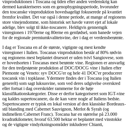
vinproduktionen i Toscana og tiden efter anden verdenskrig kan
dermed karakteriseres som en genopbygningsperiode, hvorunder
den toscanske vinproduktion hovedsageligt fokuserede på kvantiet
fremfor kvalitet. Det var også i denne periode, at mange af regionens
store vinejendomme, som historisk set havde været ejet af lokale
adelige, blev solgt til ikke-toscanere. Heldigvis gennemgik
vinregionen i 1970erne og 80erne en genfødsel, som banede vejen
for de regionale premiumkvalitetsvine, der i dag er verdensberømte.
I dag er Toscana en af de største, vigtigste og mest kendte
vinregioner i Italien. Toscanas vinproduktion består af 80% rødvin
og regionens mest beplantet druesort er uden tvivl Sangiovese, som
er hovedsorten i Toscanas mest berømte vine. Regionen er ansvarlig
for den tredjestørste produktion af DOC/DOCG vine i Italien efter
Piemonte og Veneto: syv DOCG'er og hele 41 DOC'er producerer
toscansk vin i topklasse. Ydermere findes der i Toscana (og Italien
generelt) som sagt luksusvine, som ved deres udgivelse overskred
eller fortsat i dag overskrider rammerne for de høje
klassifikationskategorier. Disse er derfor kategoriseret som IGT-vine
og kaldes supertoscanere, da de kan være nogle af Italiens bedste.
Supertoscanere er typisk en lokal version af den klassiske Bordeaux-
stil blanding med Cabernet Sauvignon, Merlot & Syrah (og
indimellem Cabernet Franc). Toscana har en størrelse på 23.000
kvadratkilometer, hvoraf 63.500 hektar er beplantet med vinstokke
og de vigtigste vindyrkningsområder inkluderer Chianti,