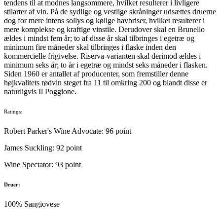
tendens til at modnes langsommere, hvilket resulterer i livligere
stilarter af vin. På de sydlige og vestlige skråninger udsættes druerne
dog for mere intens sollys og kølige havbriser, hvilket resulterer i
mere komplekse og kraftige vinstile. Derudover skal en Brunello
ældes i mindst fem år; to af disse år skal tilbringes i egetræ og
minimum fire måneder skal tilbringes i flaske inden den
kommercielle frigivelse. Riserva-varianten skal derimod ældes i
minimum seks år; to år i egetræ og mindst seks måneder i flasken.
Siden 1960 er antallet af producenter, som fremstiller denne
højkvalitets rødvin steget fra 11 til omkring 200 og
blandt disse er
naturligvis Il Poggione.
Ratings:
Robert Parker's Wine Advocate: 96 point
James Suckling: 92 point
Wine Spectator: 93 point
Druer:
100% Sangiovese