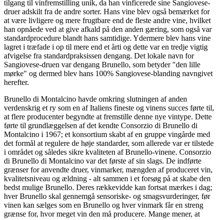
tilgang til vinfremstilling unik, da han vinficerede sine Sangiovese-
druer adskilt fra de andre sorter. Hans vine blev også bemærket for
at være livligere og mere frugtbare end de fleste andre vine, hvilket
han opnåede ved at give afkald på den anden gæring, som også var
standardprocedure blandt hans samtidige. Ydermere blev hans vine
lagret i træfade i op til mere end et årti og dette var en tredje vigtig
afvigelse fra standardpraksissen dengang. Det lokale navn for
Sangiovese-druen var dengang Brunello, som betyder "den lille
mørke" og dermed blev hans 100% Sangiovese-blanding navngivet
herefter.
Brunello di Montalcino havde omkring slutningen af anden
verdenskrig et ry som en af ​​Italiens fineste og vinens succes førte til,
at flere producenter begyndte at fremstille denne nye vintype. Dette
førte til grundlæggelsen af det kendte Consorzio di Brunello di
Montalcino i 1967; et konsortium skabt af en gruppe vingårde med
det formål at regulere de høje standarder, som allerede var er tilstede
i området og således sikre kvaliteten af Brunello-vinene. Consorzio
di Brunello di Montalcino var det første af sin slags. De indførte
grænser for anvendte druer, vinmarker, mængden af produceret vin,
kvalitetsniveau og ældning - alt sammen i et forsøg på at skabe den
bedst mulige Brunello. Deres rækkevidde kan fortsat mærkes i dag;
hver Brunello skal gennemgå sensoriske- og smagsvurderinger, før
vinen kan sælges som en Brunello og hver vinmark får en streng
grænse for, hvor meget vin den må producere. Mange mener, at