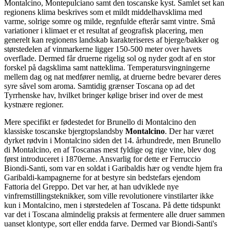
Montalcino, Montepulciano samt den toscanske kyst. Samlet set kan
regionens klima beskrives som et mildt middelhavsklima med
varme, solrige somre og milde, regnfulde efterår samt vintre. Små
variationer i klimaet er et resultat af geografisk placering, men
generelt kan regionens landskab karakteriseres af bjerge/bakker og
størstedelen af vinmarkerne ligger 150-500 meter over havets
overflade. Dermed får druerne rigelig sol og nyder godt af en stor
forskel på dagsklima samt natteklima. Temperatursvingningerne
mellem dag og nat medfører nemlig, at druerne bedre bevarer deres
syre såvel som aroma. Samtidig grænser Toscana op ad det
Tyrrhenske hav, hvilket bringer kølige briser ind over de mest
kystnære regioner.
Mere specifikt er fødestedet for Brunello di Montalcino den
klassiske toscanske bjergtopslandsby
Montalcino
. Der har været
dyrket rødvin i Montalcino siden det 14. århundrede, men Brunello
di Montalcino, en af Toscanas mest fyldige og rige vine, blev dog
først introduceret i 1870erne. Ansvarlig for dette er Ferruccio
Biondi-Santi, som var en soldat i Garibaldis hær og vendte hjem fra
Garibaldi-kampagnerne for at bestyre sin bedstefars ejendom
Fattoria del Greppo. Det var her, at han udviklede nye
vinfremstillingsteknikker, som ville revolutionere vinstilarter ikke
kun i Montalcino, men i størstedelen af Toscana. På dette tidspunkt
var det i Toscana almindelig praksis at fermentere alle druer sammen
uanset klontype, sort eller endda farve. Dermed var Biondi-Santi's