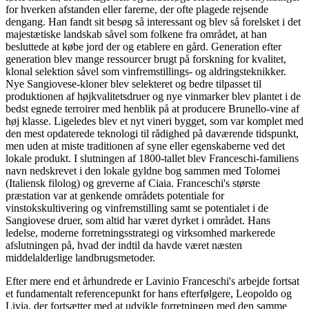
for hverken afstanden eller farerne, der ofte plagede rejsende
dengang. Han fandt sit besøg så interessant og blev så forelsket i det
majestætiske landskab såvel som folkene fra området, at han
besluttede at købe jord der og etablere en gård. Generation efter
generation blev mange ressourcer brugt på forskning for kvalitet,
klonal selektion såvel som vinfremstillings- og aldringsteknikker.
Nye Sangiovese-kloner blev selekteret og bedre tilpasset til
produktionen af højkvalitetsdruer og nye vinmarker blev plantet i de
bedst egnede terroirer med henblik på at producere Brunello-vine af
høj klasse. Ligeledes blev et nyt vineri bygget, som var komplet med
den mest opdaterede teknologi til rådighed på daværende tidspunkt,
men uden at miste traditionen af ​​syne eller egenskaberne ved det
lokale produkt. I slutningen af 1800-tallet blev Franceschi-familiens
navn nedskrevet i den lokale gyldne bog sammen med Tolomei
(Italiensk filolog) og greverne af Ciaia. Franceschi's største
præstation var at genkende områdets potentiale for
vinstokskultivering og vinfremstilling samt se potentialet i de
Sangiovese druer, som altid har været dyrket i området. Hans
ledelse, moderne forretningsstrategi og virksomhed markerede
afslutningen på, hvad der indtil da havde været næsten
middelalderlige landbrugsmetoder.
Efter mere end et århundrede er Lavinio Franceschi's arbejde fortsat
et fundamentalt referencepunkt for hans efterfølgere, Leopoldo og
Livia, der fortsætter med at udvikle forretningen med den samme