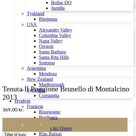
Bullas DO
Jumilla
Tyskland
Rheingau
USA
Alexander Valley
Columbia Valley
Napa Valley
Oregon
Santa Barbara
Santa Rita Hills
Sonoma
Argentina
Mendoza
New Zealand
Marlborough
Tenuta Il Poggione Brunello di Montalcino
Sydafrika
Constantia
2013
Hvidvin
Frankrig
369,00
kr.
Bourgogne
Bordeaux
Tenuta
Spanien
Il
Ribera del Duero
Poggione
Rías Baixas
Tilføj til kurv