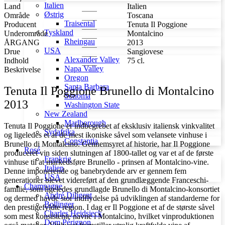
Brunello
Italien
Land
Italien
di
Østrig
Område
Toscana
Montalcino
Traisental
Producent
Tenuta Il Poggione
2013
Tyskland
Underområde
Montalcino
antal
Rheingau
ÅRGANG
2013
USA
Drue
Sangiovese
Alexander Valley
Indhold
75 cl.
Napa Valley
Beskrivelse
Oregon
Santa Barbara
Tenuta Il Poggione Brunello di Montalcino
Sonoma
2013
Washington State
New Zealand
Marlborough
Tenuta Il Poggione er indbegrebet af eksklusiv italiensk vinkvalitet
Sydafrika
og ligeledes et af de mest ikoniske såvel som velansete vinhuse i
Constantia
Brunello di Montalcino. Gennemsyret af historie, har Il Poggione
Rosé
produceret vin siden slutningen af 1800-tallet og var et af de første
Frankrig
vinhuse til at markedsføre Brunello - prinsen af Montalcino-vine.
Italien
Denne imponerende og banebrydende arv er gennem fem
USA
generationer blevet videreført af den grundlæggende Franceschi-
Champagne
familie, som ligeledes grundlagde Brunello di Montalcino-konsortiet
André Diligent
og dermed havde stor indflydelse på udviklingen af standarderne for
Bollinger
den prestigefyldte region. I dag er Il Poggione et af de største såvel
Charles Heidsieck
som mest konsistente navne i Montalcino, hvilket vinproduktionen
Dom Pérignon