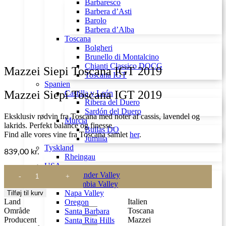
Barbaresco
Barbera d’Asti
Barolo
Barbera d’Alba
Toscana
Bolgheri
Brunello di Montalcino
Chianti Classico DOCG
Mazzei Siepi Toscana IGT 2019
Toscana IGT
Spanien
Mazzei Siepi Toscana IGT 2019
Castilla y León
Ribera del Duero
Sardón del Duero
Eksklusiv rødvin fra Toscana med noter af cassis, lavendel og
Murcia
lakrids. Perfekt balance og finesse.
Bullas DO
Find alle vores vine fra Toscana samlet
her
.
Jumilla
Tyskland
839,00
kr.
Rheingau
USA
Mazzei
Alexander Valley
Siepi
Columbia Valley
Toscana
Napa Valley
Tilføj til kurv
IGT
Land
Italien
Oregon
2019
Område
Toscana
Santa Barbara
antal
Producent
Mazzei
Santa Rita Hills