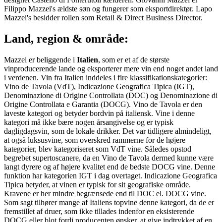
Filippo Mazzei's ældste søn og fungerer som eksportdirektør. Lapo
Mazzei's besidder rollen som Retail & Direct Business Director.
Land, region & område:
Mazzei er beliggende i
Italien
, som er et af de største
vinproducerende lande og eksporterer mere vin end noget andet land
i verdenen. Vin fra Italien inddeles i fire klassifikationskategorier:
Vino de Tavola (VdT), Indicazione Geografica Tipica (IGT),
Denominazione di Origine Controllata (DOC) og Denominazione di
Origine Controllata e Garantia (DOCG). Vino de Tavola er den
laveste kategori og betyder bordvin på italiensk. Vine i denne
kategori må ikke bære nogen årsangivelse og er typisk
dagligdagsvin, som de lokale drikker. Det var tidligere almindeligt,
at også luksusvine, som overskred rammerne for de højere
kategorier, blev kategoriseret som VdT vine. Således opstod
begrebet supertoscanere, da en Vino de Tavola dermed kunne være
langt dyrere og af højere kvalitet end de bedste DOCG vine. Denne
funktion har kategorien IGT i dag overtaget. Indicazione Geografica
Tipica betyder, at vinen er typisk for sit geografiske område.
Kravene er her mindre begrænsede end til DOC el. DOCG vine.
Som sagt tilhører mange af Italiens topvine denne kategori, da de er
fremstillet af druer, som ikke tillades indenfor en eksisterende
DOCG eller blot fordi producenten ønsker, at give indtrykket af en