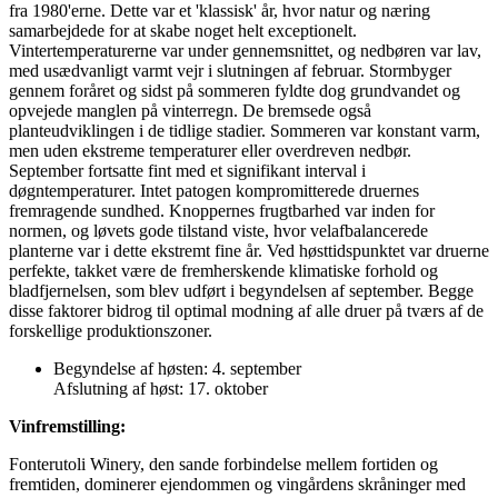
fra 1980'erne. Dette var et 'klassisk' år, hvor natur og næring
samarbejdede for at skabe noget helt exceptionelt.
Vintertemperaturerne var under gennemsnittet, og nedbøren var lav,
med usædvanligt varmt vejr i slutningen af ​​februar. Stormbyger
gennem foråret og sidst på sommeren fyldte dog grundvandet og
opvejede manglen på vinterregn. De bremsede også
planteudviklingen i de tidlige stadier. Sommeren var konstant varm,
men uden ekstreme temperaturer eller overdreven nedbør.
September fortsatte fint med et signifikant interval i
døgntemperaturer. Intet patogen kompromitterede druernes
fremragende sundhed. Knoppernes frugtbarhed var inden for
normen, og løvets gode tilstand viste, hvor velafbalancerede
planterne var i dette ekstremt fine år. Ved høsttidspunktet var druerne
perfekte, takket være de fremherskende klimatiske forhold og
bladfjernelsen, som blev udført i begyndelsen af september. Begge
disse faktorer bidrog til optimal modning af alle druer på tværs af de
forskellige produktionszoner.
Begyndelse af høsten: 4. september
Afslutning af høst: 17. oktober
Vinfremstilling:
Fonterutoli Winery, den sande forbindelse mellem fortiden og
fremtiden, dominerer ejendommen og vingårdens skråninger med