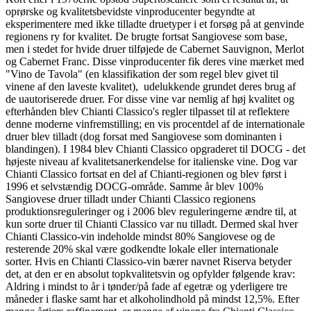
oprørske og kvalitetsbevidste vinproducenter begyndte at
eksperimentere med ikke tilladte druetyper i et forsøg på at genvinde
regionens ry for kvalitet. De brugte fortsat Sangiovese som base,
men i stedet for hvide druer tilføjede de Cabernet Sauvignon, Merlot
og Cabernet Franc. Disse vinproducenter fik deres vine mærket med
"Vino de Tavola" (en klassifikation der som regel blev givet til
vinene af den laveste kvalitet), udelukkende grundet deres brug af
de uautoriserede druer. For disse vine var nemlig af høj kvalitet og
efterhånden blev Chianti Classico's regler tilpasset til at reflektere
denne moderne vinfremstilling; en vis procentdel af de internationale
druer blev tilladt (dog forsat med Sangiovese som dominanten i
blandingen). I 1984 blev Chianti Classico opgraderet til DOCG - det
højeste niveau af kvalitetsanerkendelse for italienske vine. Dog var
Chianti Classico fortsat en del af Chianti-regionen og blev først i
1996 et selvstændig DOCG-område. Samme år blev 100%
Sangiovese druer tilladt under Chianti Classico regionens
produktionsreguleringer og i 2006 blev reguleringerne ændre til, at
kun sorte druer til Chianti Classico var nu tilladt. Dermed skal hver
Chianti Classico-vin indeholde mindst 80% Sangiovese og de
resterende 20% skal være godkendte lokale eller internationale
sorter. Hvis en Chianti Classico-vin bærer navnet Riserva betyder
det, at den er en absolut topkvalitetsvin og opfylder følgende krav:
Aldring i mindst to år i tønder/på fade af egetræ og yderligere tre
måneder i flaske samt har et alkoholindhold på mindst 12,5%. Efter