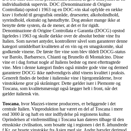
individualistisk supervin. DOC (Denominazione di Origine
Controllata) opstod i 1963 og en DOC-vin skal opfylde en række
krav i forhold til geografisk område, druesorter, alkoholindhold,
syreindhold, ekstrakt og høstudbytte. Dog ønsker mange ikke at
benytte dette system, da de mener, at det er for rigidt.
Denominazione di Origine Controllata e Garantia (DOCG) opstod
ligeledes i 1963 og skulle dække over de absolut bedste vine fra
Italien. Som navnet antyder, kontrollerer såvel som garanterer denne
kategori umiddelbart kvaliteten af en vin og en smagskomite, skal
godkende vinene. De første fire vine som blev tildelt DOCG-status
var Barolo, Barbaresco, Chianti og Brunello di Montalcino. Disse
vine er i dag fortsat nogle af Italiens bedste og mest eftertragtede
vine. Men i denne kategori findes også mindre gode vine og dermed
garanterer DOCG ikke nødvendigvis altid vinens kvalitet i praksis.
Generelt findes de bedste i italienske vine i bjergområderne, hvor
vinstokkene gror på skråninger. Dette gælder især i Piemonte og
Toscana, som kvalitetsmæssigt også lægger helt i front, når det
gælder italiensk vin.
Toscana
, hvor Mazzei-vinene produceres, er beliggende i det
centrale Italien. Vinproduktion har været en del af Toscana i mere
end 3000 år og haft en stor indflydelse på regionens kultur.
Oprindelsen af vinfremstilling i Toscana kan dateres tilbage til den
etruskiske civilisation, som bosatte sig i regionen i det 8. århundrede
f.Kr. og bragte vinstokke fra Asien med sig. Andre hævder derimod,