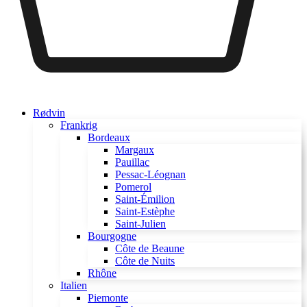
Rødvin
Frankrig
Bordeaux
Margaux
Pauillac
Pessac-Léognan
Pomerol
Saint-Émilion
Saint-Estèphe
Saint-Julien
Bourgogne
Côte de Beaune
Côte de Nuits
Rhône
Italien
Piemonte