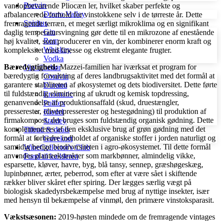
Portvin
vandopbevarende Pliocæn ler, hvilket skaber perfekte og
Douro Valley
afbalancerede forhold for vinstokkene selv i de tørreste år. Dette
Spiritus
fremragende terræn, et meget særligt mikroklima og en signifikant
Gin
daglig temperatursvingning gør dette til en mikrozone af enestående
Rom
høj kvalitet, som producerer en vin, der kombinerer enorm kraft og
Whiskey
kompleksitet med finesse og ekstremt elegante frugter.
Vodka
Bæredygtighed:
Mazzei-familien har iværksat et program for
Vin tilbehør
bæredygtig forvaltning af deres landbrugsaktivitet med det formål at
Coravin
garantere stabiliteten af ​​økosystemet og dets biodiversitet. Dette førte
Durand
til fuldstændig eliminering af ukrudt og kemisk topdressing,
Enomatic
genanvendelse af produktionsaffald (skud, druestængler,
Pulltex
presserester, olivenpresserester og hestegødning) til produktion af
Riedel
firmakompost, der bruges som fuldstændig organisk gødning. Dette
Stanley
komplementeres af den eksklusive brug af grøn gødning med det
Tilbud & deals
formål at forbedre indholdet af organiske stoffer i jorden naturligt og
Gavekort
samtidig berige biodiversiteten i agro-økosystemet. Til dette formål
WineCollector's Club
anvendes planteekstrakter som markbønner, almindelig vikke,
Fund til kælderen
esparsette, kløver, havre, byg, blå tansy, sennep, græshøgeskæg,
lupinbønner, ærter, peberrod, som efter at være sået i skiftende
rækker bliver skåret efter spiring. Der lægges særlig vægt på
biologisk skadedyrsbekæmpelse med brug af nyttige insekter, især
med hensyn til bekæmpelse af vinmøl, den primære vinstoksparasit.
Vækstsæsonen:
2019-høsten mindede om de fremragende vintages