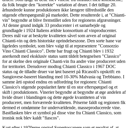
da folk brugte den "korrekte" variation af druer. I det tidlige 20.
århundrede kunne produktionen ikke længere tilfredsstille den
stigende efterspørgsmål på markedet. Dette resulterede i, at "Chianti-
vin" begyndte at blive fremstillet uden for regionens afgræsninger.
Af denne grund indgik 33 producenter i et samarbejde og
grundlagde i 1924 Italiens ældste konsortium af vinproducenter.
Deres mål var at beskytte kvaliteten såvel som arven af original
Chianti-vin og dets historiske oprindelseszone. Den sorte hane var
ligeledes symbolet, som blev valgt til at repræsentere "Consorzio
Vino Chianti Classico". Dette bar frugt og Chianti blev i 1932
anerkendt med eksklusiv status samt tildelt betegnelsen "Classico"
for at skelne den originale Chanti-vin fra andre vine produceret uden
for territoriet. Derudover modtog Chianti Classico i 1967 DOC
status og de tilladte druer var løst baseret på Ricasoli's opskrift: en
Sangiovese-baseret blanding med 10-30% Malvasia og Trebbiano. I
samme årti opstod endnu en udfordring for regionen: Chianti
Classico's stigende popularitet førte til en stor efterspørgsel og et
skift i produktionen. Vinerier begyndte at begyndte at øge andelen af
hvide druer i blandingen og dette øgede kvantiteten af vin
produceret, men forværrede kvaliteten. Priserne faldt og regionen fik
dermed et omdømme for undervældende, masseproducerede vine.
Bastflasken blev et symbol på disse vine fra Chianti Classico, som
ironisk nok blev kaldt "fiascos".
Kort efter i 1970erne opstod Supertoscanere som et resultat af, at