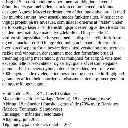
udsigt til Siena. Et moderne vineri men samtidig indehaver af
århundreders gammel viden, som kun et familiemedlem kunne
designe: Agnese Mazzei er designeren af det innovative projekt med
lav miljøbelastning, hvor æstetik møder funktionalitet. Vineriet er et
vigtigt projekt på tre niveauer, som tillader druerne at "falde" under
de forskellige faser af vinfremstillingsprocessen og ældes i trætønder
på den mest naturlige måde: tyngdekraften. De specielle 74
vinfremstillingsståltanke forsynet med en tilspidset cylindrisk form
og en kapacitet på 100 hl, gør det muligt at behandle druerne fra
hver parcel separat for at bevare deres biodiversitet og producere en
række små vinpartier, der sammen med den fornuftige brug af
trædning og lang maceration, giver mulighed for at opnå vine med
exceptionelle farvekvaliteter og særligt glatte såvel som elegante
tanniner. På 15 meters dybde, i den store kælder, hvor mere end
3000 egetræsfade dvæler, er temperaturen og den rette luftfugtighed
garanteret af fem helt naturlige vandstrømme, der strømmer gennem
de nøgne klippevægge.
Vinifikation: 26 - 28°C, i rustfri ståltanke
Macerationsperiode: 14 dage (Merlot), 18 dage (Sangiovese)
Aldring: 18 måneder i franske egetræsfade (70% nye): Barriques
(Merlot), Tonneaux (Sangiovese)
Finissage: 4 måneder i betontanke
Aftapning: juni 2021
Tilgængelig på markedet: oktober 2021