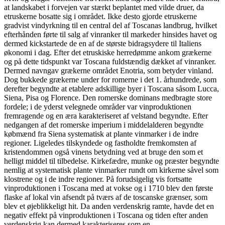
at landskabet i forvejen var stærkt beplantet med vilde druer, da
etruskerne bosatte sig i området. Ikke desto gjorde etruskerne
gradvist vindyrkning til en central del af Toscanas landbrug, hvilket
efterhånden førte til salg af vinranker til markeder hinsides havet og
dermed kickstartede de en af de største bidragsydere til Italiens
økonomi i dag. Efter det etruskiske herredømme ankom grækerne
og på dette tidspunkt var Toscana fuldstændig dækket af vinranker.
Dermed navngav grækerne området Enotria, som betyder vinland.
Dog bukkede grækerne under for romerne i det 1. århundrede, som
derefter begyndte at etablere adskillige byer i Toscana såsom Lucca,
Siena, Pisa og Florence. Den romerske dominans medbragte store
fordele; i de yderst velegnede områder var vinproduktionen
fremragende og en æra karakteriseret af velstand begyndte. Efter
nedgangen af det romerske imperium i middelalderen begyndte
købmænd fra Siena systematisk at plante vinmarker i de indre
regioner. Ligeledes tilskyndede og fastholdte fremkomsten af
kristendommen også vinens betydning ved at bruge den som et
helligt middel til tilbedelse. Kirkefædre, munke og præster begyndte
nemlig at systematisk plante vinmarker rundt om kirkerne såvel som
klostrene og i de indre regioner. På forudsigelig vis fortsatte
vinproduktionen i Toscana med at vokse og i 1710 blev den første
flaske af lokal vin afsendt på tværs af de toscanske grænser, som
blev et øjeblikkeligt hit. Da anden verdenskrig ramte, havde det en
negativ effekt på vinproduktionen i Toscana og tiden efter anden
verdenskrig kan dermed karakteriseres som en