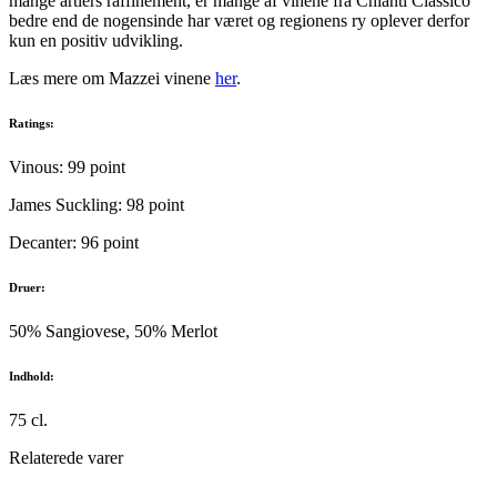
mange årtiers raffinement, er mange af vinene fra Chianti Classico
bedre end de nogensinde har været og regionens ry oplever derfor
kun en positiv udvikling.
Læs mere om Mazzei vinene
her
.
Ratings:
Vinous: 99 point
James Suckling: 98 point
Decanter: 96 point
Druer:
50% Sangiovese, 50% Merlot
Indhold:
75 cl.
Relaterede varer