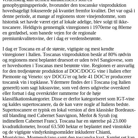
genopbygningsperiode, hvorunder den toscanske vinproduktion
hovedsageligt fokuserede på kvantiet fremfor kvalitet. Det var også i
denne periode, at mange af regionens store vinejendomme, som
historisk set havde været ejet af lokale adelige, blev solgt til ikke-
toscanere. Heldigvis gennemgik vinregionen i 1970erne og 80erne
en genfødsel, som banede vejen for de regionale
premiumkvalitetsvine, der i dag er verdensberømte.
I dag er Toscana en af de største, vigtigste og mest kendte
vinregioner i Italien. Toscanas vinproduktion består af 80% rødvin
og regionens mest beplantet druesort er uden tvivl Sangiovese, som
er hovedsorten i Toscanas mest berømte vine. Regionen er ansvarlig
for den tredjestørste produktion af DOC/DOCG vine i Italien efter
Piemonte og Veneto: syv DOCG'er og hele 41 DOC'er producerer
toscansk vin i topklasse. Ydermere findes der i Toscana (og Italien
generelt) som sagt luksusvine, som ved deres udgivelse overskred
eller fortsat i dag overskrider rammerne for de høje
klassifikationskategorier. Disse er derfor kategoriseret som IGT-vine
og kaldes supertoscanere, da de kan være nogle af Italiens bedste.
Supertoscanere er typisk en lokal version af den klassiske Bordeaux-
stil blanding med Cabernet Sauvignon, Merlot & Syrah (og
indimellem Cabernet Franc). Toscana har en størrelse på 23.000
kvadratkilometer, hvoraf 63.500 hektar er beplantet med vinstokke
og de vigtigste vindyrkningsområder inkluderer Chianti,
Montalcino, Montepulciano samt den toscanske kyst. Samlet set kan