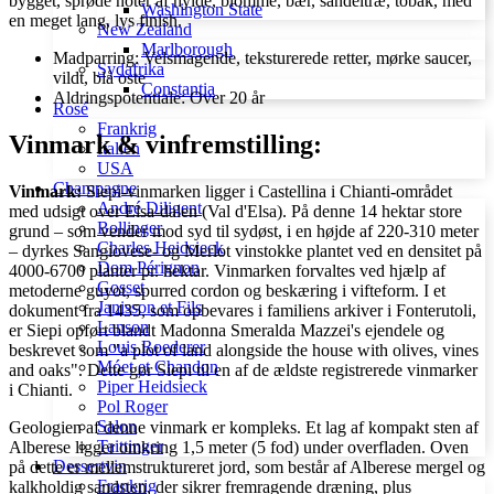
bygget, sprøde noter af hylde, blomme, bær, sandeltræ, tobak, med
Washington State
en meget lang, lys finish.
New Zealand
Marlborough
Madparring: Velsmagende, teksturerede retter, mørke saucer,
Sydafrika
vildt, blå oste
Constantia
Aldringspotentiale: Over 20 år
Rosé
Frankrig
Vinmark & vinfremstilling:
Italien
USA
Champagne
Vinmark:
Siepi-vinmarken ligger i Castellina i Chianti-området
André Diligent
med udsigt over Elsa-dalen (Val d'Elsa). På denne 14 hektar store
Bollinger
grund – som vender mod syd til sydøst, i en højde af 220-310 meter
Charles Heidsieck
– dyrkes Sangiovese- og Merlot vinstokke plantet ved en densitet på
Dom Pérignon
4000-6700 planter pr. hektar. Vinmarken forvaltes ved hjælp af
Gosset
metoderne guyot, spurred cordon og beskæring i vifteform. I et
Janisson et Fils
dokument fra 1435, som opbevares i familiens arkiver i Fonterutoli,
Lanson
er Siepi opført blandt Madonna Smeralda Mazzei's ejendele og
Louis Roederer
beskrevet som "a plot of land alongside the house with olives, vines
Móet et Chandon
and oaks". Dette gør Siepi til en af de ældste registrerede vinmarker
Piper Heidsieck
i Chianti.
Pol Roger
Salon
Geologien af ​​denne vinmark er kompleks. Et lag af kompakt sten af ​​
Taittinger
Alberese ligger omkring 1,5 meter (5 fod) under overfladen. Oven
Dessertvin
på dette er mellemstruktureret jord, som består af Alberese mergel og
Frankrig
kalkholdig sandsten, der sikrer fremragende dræning, plus