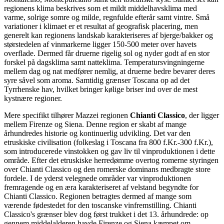
regionens klima beskrives som et mildt middelhavsklima med
varme, solrige somre og milde, regnfulde efterår samt vintre. Små
variationer i klimaet er et resultat af geografisk placering, men
generelt kan regionens landskab karakteriseres af bjerge/bakker og
størstedelen af vinmarkerne ligger 150-500 meter over havets
overflade. Dermed får druerne rigelig sol og nyder godt af en stor
forskel på dagsklima samt natteklima. Temperatursvingningerne
mellem dag og nat medfører nemlig, at druerne bedre bevarer deres
syre såvel som aroma. Samtidig grænser Toscana op ad det
Tyrrhenske hav, hvilket bringer kølige briser ind over de mest
kystnære regioner.
Mere specifikt tilhører Mazzei regionen
Chianti Classico
, der ligger
mellem Firenze og Siena. Denne region er skabt af mange
århundredes historie og kontinuerlig udvikling. Det var den
etruskiske civilisation (folkeslag i Toscana fra 800 f.Kr.-300 f.Kr.),
som introducerede vinstokken og gav liv til vinproduktionen i dette
område. Efter det etruskiske herredømme overtog romerne styringen
over Chianti Classico og den romerske dominans medbragte store
fordele. I de yderst velegnede områder var vinproduktionen
fremragende og en æra karakteriseret af velstand begyndte for
Chianti Classico. Regionen betragtes dermed af mange som
værende fødestedet for den toscanske vinfremstilling. Chianti
Classico's grænser blev dog først trukket i det 13. århundrede: op
gennem middelalderen havde Firenze og Siena kæmpet om