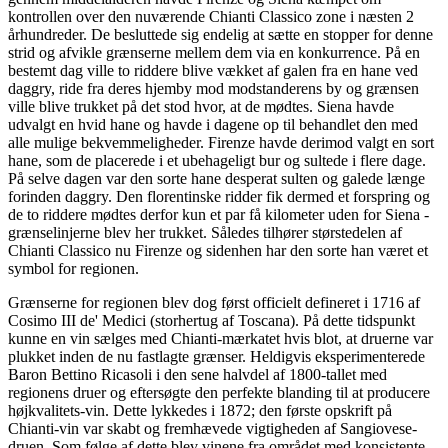
kontrollen over den nuværende Chianti Classico zone i næsten 2
århundreder. De besluttede sig endelig at sætte en stopper for denne
strid og afvikle grænserne mellem dem via en konkurrence. På en
bestemt dag ville to riddere blive vækket af galen fra en hane ved
daggry, ride fra deres hjemby mod modstanderens by og grænsen
ville blive trukket på det stod hvor, at de mødtes. Siena havde
udvalgt en hvid hane og havde i dagene op til behandlet den med
alle mulige bekvemmeligheder. Firenze havde derimod valgt en sort
hane, som de placerede i et ubehageligt bur og sultede i flere dage.
På selve dagen var den sorte hane desperat sulten og galede længe
forinden daggry. Den florentinske ridder fik dermed et forspring og
de to riddere mødtes derfor kun et par få kilometer uden for Siena -
grænselinjerne blev her trukket. Således tilhører størstedelen af
Chianti Classico nu Firenze og sidenhen har den sorte han været et
symbol for regionen.
Grænserne for regionen blev dog først officielt defineret i 1716 af
Cosimo III de' Medici (storhertug af Toscana). På dette tidspunkt
kunne en vin sælges med Chianti-mærkatet hvis blot, at druerne var
plukket inden de nu fastlagte grænser. Heldigvis eksperimenterede
Baron Bettino Ricasoli i den sene halvdel af 1800-tallet med
regionens druer og eftersøgte den perfekte blanding til at producere
højkvalitets-vin. Dette lykkedes i 1872; den første opskrift på
Chianti-vin var skabt og fremhævede vigtigheden af Sangiovese-
druen. Som følge af dette blev vinene fra området med konsistente,