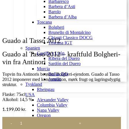
Barbaresco
Barbera d’Asti
Barolo
Barbera d’Alba
Toscana
Bolgheri
Brunello di Montalcino
Chianti Classico DOCG
Guado al Tasso 2012
Toscana IGT
Spanien
Guado al Tasso 2012 – kraftfuld Bolgheri-
Castilla y León
Ribera del Duero
vin fra Antinori
Sardón del Duero
Murcia
Bullas DO
Topvin fra Antinoris berømte Bolgheri-ejendom. Guado al Tasso
Jumilla
2012 imponerer med koncentration, mørk frugt og lagringsdygtig
Tyskland
struktur.
Rheingau
Flaske: 75 cl
USA
Alkohol: 14,5 %
Alexander Valley
Columbia Valley
1.199,00
kr.
Napa Valley
Oregon
Guado
Santa Barbara
al
Santa Rita Hills