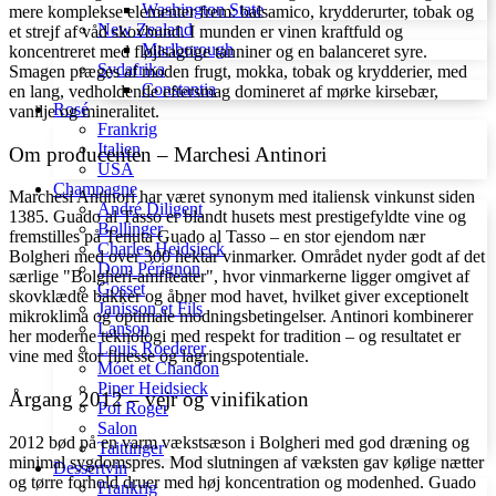
Washington State
mere komplekse elementer frem: balsamico, krydderurter, tobak og
New Zealand
et strejf af våd skovbund. I munden er vinen kraftfuld og
Marlborough
koncentreret med fløjlsagtige tanniner og en balanceret syre.
Sydafrika
Smagen præges af moden frugt, mokka, tobak og krydderier, med
Constantia
en lang, vedholdende eftersmag domineret af mørke kirsebær,
Rosé
vanilje og mineralitet.
Frankrig
Italien
Om producenten – Marchesi Antinori
USA
Champagne
Marchesi Antinori har været synonym med italiensk vinkunst siden
André Diligent
1385. Guado al Tasso er blandt husets mest prestigefyldte vine og
Bollinger
fremstilles på Tenuta Guado al Tasso – en stor ejendom nær
Charles Heidsieck
Bolgheri med over 300 hektar vinmarker. Området nyder godt af det
Dom Pérignon
særlige "Bolgheri-amfiteater", hvor vinmarkerne ligger omgivet af
Gosset
skovklædte bakker og åbner mod havet, hvilket giver exceptionelt
Janisson et Fils
mikroklima og optimale modningsbetingelser. Antinori kombinerer
Lanson
her moderne teknologi med respekt for tradition – og resultatet er
Louis Roederer
vine med stor finesse og lagringspotentiale.
Móet et Chandon
Piper Heidsieck
Årgang 2012 – vejr og vinifikation
Pol Roger
Salon
2012 bød på en varm vækstsæson i Bolgheri med god dræning og
Taittinger
minimal sygdomspres. Mod slutningen af væksten gav kølige nætter
Dessertvin
og tørre forhold druer med høj koncentration og modenhed. Guado
Frankrig