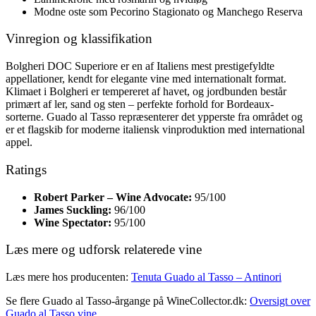
Modne oste som Pecorino Stagionato og Manchego Reserva
Vinregion og klassifikation
Bolgheri DOC Superiore er en af Italiens mest prestigefyldte
appellationer, kendt for elegante vine med internationalt format.
Klimaet i Bolgheri er tempereret af havet, og jordbunden består
primært af ler, sand og sten – perfekte forhold for Bordeaux-
sorterne. Guado al Tasso repræsenterer det ypperste fra området og
er et flagskib for moderne italiensk vinproduktion med international
appel.
Ratings
Robert Parker – Wine Advocate:
95/100
James Suckling:
96/100
Wine Spectator:
95/100
Læs mere og udforsk relaterede vine
Læs mere hos producenten:
Tenuta Guado al Tasso – Antinori
Se flere Guado al Tasso-årgange på WineCollector.dk:
Oversigt over
Guado al Tasso vine