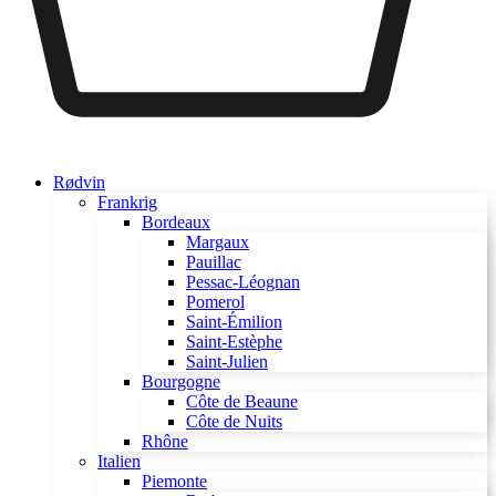
Rødvin
Frankrig
Bordeaux
Margaux
Pauillac
Pessac-Léognan
Pomerol
Saint-Émilion
Saint-Estèphe
Saint-Julien
Bourgogne
Côte de Beaune
Côte de Nuits
Rhône
Italien
Piemonte