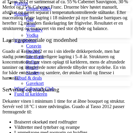
al Tasso 2012 er sammensat af ca. 55 % Cabernet Sauvignon, 30 %
Portvin
Merlot og 15 % Cabernet Franc. Druerne blev høstet manuelt,
Douro Valley
afstilket og gæret separat i temperaturkontrollerede ståltanke. Efter
Spiritus
maceration fulgte lagring i 18 måneder på nye franske barriques og
Gin
herefter 12 måneders flaskelagring før frigivelse. Resultatet er en
Rom
struktureret og nuanceret vin med stor dybde og balance.
Whiskey
Vodka
Lagringspotentiale og modenhed
Vin tilbehør
Coravin
Guado al Tasso 2012 er nu i sin ideelle drikkeperiode, men har
Durand
stadig potentiale til yderligere lagring i 5–8 år. Strukturen og
Enomatic
koncentrationen gør vinen oplagt til kælderen, mens de afrundede
Pulltex
tanniner og integrerede noter allerede tilbyder stor nydelse. En vin
Riedel
for både entusiaster og samlere, der ønsker kraft og finesse i
Stanley
harmoni.
Tilbud & deals
Gavekort
WineCollector's Club
Servering og madparring
Fund til kælderen
Dekanter vinen i minimum 1 time for at åbne bouquet og struktur.
Servér ved 18 °C i store rødvinsglas. Guado al Tasso 2012 passer
fremragende til:
Braiseret oksekød med rodfrugter
Vildtretter med tyttebær og svampe
Lammekrone med rosmarin og hvidløg