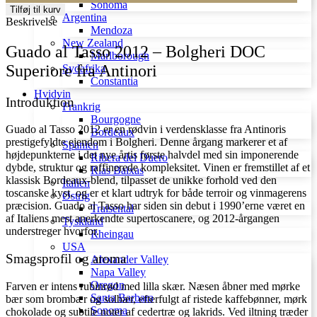
Tasso
Sonoma
Tilføj til kurv
2012
Argentina
Beskrivelse
antal
Mendoza
New Zealand
Guado al Tasso 2012 – Bolgheri DOC
Marlborough
Superiore fra Antinori
Sydafrika
Constantia
Hvidvin
Introduktion
Frankrig
Bourgogne
Guado al Tasso 2012 er en rødvin i verdensklasse fra Antinoris
Bordeaux
prestigefyldte ejendom i Bolgheri. Denne årgang markerer et af
Spanien
højdepunkterne i det nye årtis første halvdel med sin imponerende
Ribera del Duero
dybde, struktur og raffinerede kompleksitet. Vinen er fremstillet af et
Rías Baixas
klassisk Bordeaux-blend, tilpasset de unikke forhold ved den
Italien
toscanske kyst, og er et klart udtryk for både terroir og vinmagerens
Østrig
præcision. Guado al Tasso har siden sin debut i 1990’erne været en
Traisental
af Italiens mest anerkendte supertoscanere, og 2012-årgangen
Tyskland
understreger hvorfor.
Rheingau
USA
Smagsprofil og aroma
Alexander Valley
Napa Valley
Oregon
Farven er intens rubinrød med lilla skær. Næsen åbner med mørke
Santa Barbara
bær som brombær og solbær, efterfulgt af ristede kaffebønner, mørk
Sonoma
chokolade og subtile noter af cedertræ og lakrids. Ved iltning træder