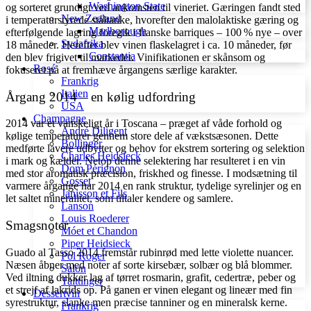
Washington State
og sorteret grundigt ved ankomsten til vineriet. Gæringen fandt sted
New Zealand
i temperaturstyrede ståltanke, hvorefter den malolaktiske gæring og
Marlborough
efterfølgende lagring foregik i franske barriques – 100 % nye – over
Sydafrika
18 måneder. Herefter blev vinen flaskelagret i ca. 10 måneder, før
Constantia
den blev frigivet til markedet. Vinifikationen er skånsom og
Rosé
fokuseret på at fremhæve årgangens særlige karakter.
Frankrig
Italien
Årgang 2014 – en kølig udfordring
USA
Champagne
2014 var et vanskeligt år i Toscana – præget af våde forhold og
André Diligent
kølige temperaturer gennem store dele af vækstsæsonen. Dette
Bollinger
medførte lavere udbytter og behov for ekstrem sortering og selektion
Charles Heidsieck
i mark og kælder. Netop denne selektering har resulteret i en vin
Dom Pérignon
med stor aromatisk præcision, friskhed og finesse. I modsætning til
Gosset
varmere årgange har 2014 en rank struktur, tydelige syrelinjer og en
Janisson et Fils
let saltet mineralitet, som tiltaler kendere og samlere.
Lanson
Louis Roederer
Smagsnoter
Móet et Chandon
Piper Heidsieck
Guado al Tasso 2014 fremstår rubinrød med lette violette nuancer.
Pol Roger
Næsen åbner med noter af sorte kirsebær, solbær og blå blommer.
Salon
Ved iltning dukker lag af tørret rosmarin, grafit, cedertræ, peber og
Taittinger
et strejf af lakrids op. På ganen er vinen elegant og lineær med fin
Dessertvin
syrestruktur, slanke men præcise tanniner og en mineralsk kerne.
Frankrig