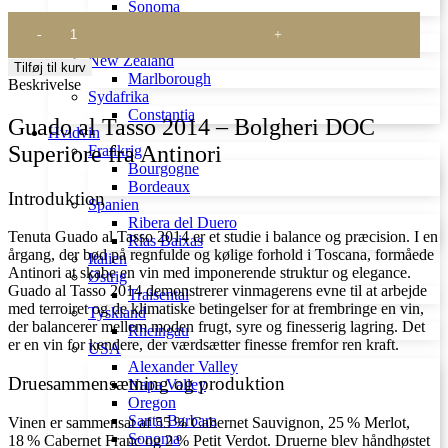
Sonoma
Guado
Argentina
al
Mendoza
Tasso
New Zealand
Tilføj til kurv
2014
Marlborough
Beskrivelse
antal
Sydafrika
Constantia
Guado al Tasso 2014 – Bolgheri DOC
Hvidvin
Superiore fra Antinori
Frankrig
Bourgogne
Bordeaux
Introduktion
Spanien
Ribera del Duero
Tenuta Guado al Tasso 2014 er et studie i balance og præcision. I en
Rías Baixas
årgang, der bød på regnfulde og kølige forhold i Toscana, formåede
Italien
Antinori at skabe en vin med imponerende struktur og elegance.
Østrig
Guado al Tasso 2014 demonstrerer vinmagerens evne til at arbejde
Traisental
med terroiret og de klimatiske betingelser for at frembringe en vin,
Tyskland
der balancerer mellem moden frugt, syre og finesserig lagring. Det
Rheingau
er en vin for kendere, der værdsætter finesse fremfor ren kraft.
USA
Alexander Valley
Druesammensætning og produktion
Napa Valley
Oregon
Santa Barbara
Vinen er sammensat af 55 % Cabernet Sauvignon, 25 % Merlot,
Sonoma
18 % Cabernet Franc og 2 % Petit Verdot. Druerne blev håndhøstet