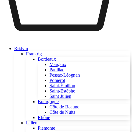
Rødvin
Frankrig
Bordeaux
Margaux
Pauillac
Pessac-Léognan
Pomerol
Saint-Émilion
Saint-Estèphe
Saint-Julien
Bourgogne
Côte de Beaune
Côte de Nuits
Rhône
Italien
Piemonte