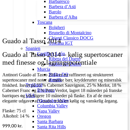
Barbaresco
Barbera d’Asti
Barolo
Barbera d’Alba
Toscana
Bolgheri
Brunello di Montalcino
Chianti Classico DOCG
Guado al Tasso 2014
Toscana IGT
Spanien
Guado al Tasso 2014 – kølig supertoscaner
Castilla y León
Ribera del Duero
med finesse og lagringspotentiale
Sardón del Duero
Murcia
Bullas DO
Antinori Guado al Tasso 2014 er en raffineret og struktureret
Jumilla
supertoscaner med noter af mørke bær, krydderurter og mineralsk
Tyskland
friskhed. Lavet på 55 % Cabernet Sauvignon, 25 % Merlot, 18 %
Rheingau
Cabernet Franc og 2 % Petit Verdot, lagret 18 måneder på franske
USA
barriques og yderligere 10 måneder på flaske. En af de mest
Alexander Valley
elegante udgaver af Guado, trods en kølig og vanskelig årgang.
Columbia Valley
Flaske: 75 cl
Napa Valley
Alkohol: 14 %
Oregon
Santa Barbara
999,00
kr.
Santa Rita Hills