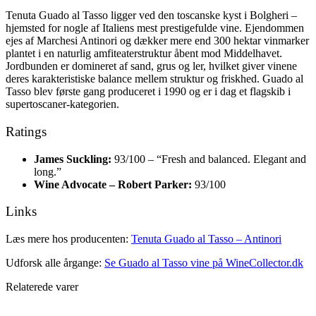
Tenuta Guado al Tasso ligger ved den toscanske kyst i Bolgheri –
hjemsted for nogle af Italiens mest prestigefulde vine. Ejendommen
ejes af Marchesi Antinori og dækker mere end 300 hektar vinmarker
plantet i en naturlig amfiteaterstruktur åbent mod Middelhavet.
Jordbunden er domineret af sand, grus og ler, hvilket giver vinene
deres karakteristiske balance mellem struktur og friskhed. Guado al
Tasso blev første gang produceret i 1990 og er i dag et flagskib i
supertoscaner-kategorien.
Ratings
James Suckling:
93/100 – “Fresh and balanced. Elegant and
long.”
Wine Advocate – Robert Parker:
93/100
Links
Læs mere hos producenten:
Tenuta Guado al Tasso – Antinori
Udforsk alle årgange:
Se Guado al Tasso vine på WineCollector.dk
Relaterede varer