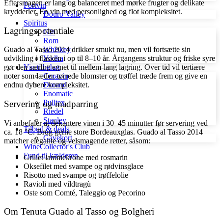
Eftersmagen er lang og balanceret med mørke frugter og delikate
Portvin
krydderier. En vin med personlighed og flot kompleksitet.
Douro Valley
Spiritus
Lagringspotentiale
Gin
Rom
Guado al Tasso 2014 drikker smukt nu, men vil fortsætte sin
Whiskey
udvikling i flasken i op til 8–10 år. Årgangens struktur og friske syre
Vodka
gør den særligt egnet til mellem-lang lagring. Over tid vil tertiære
Vin tilbehør
noter som læder, tørrede blomster og trøffel træde frem og give en
Coravin
endnu dybere kompleksitet.
Durand
Enomatic
Pulltex
Servering og madparring
Riedel
Stanley
Vi anbefaler at dekantere vinen i 30–45 minutter før servering ved
Tilbud & deals
ca. 18 °C. Brug gerne store Bordeauxglas. Guado al Tasso 2014
Gavekort
matcher elegante og velsmagende retter, såsom:
WineCollector's Club
Fund til kælderen
Grillet lammekrone med rosmarin
Oksefilet med svampe og rødvinsglace
Risotto med svampe og trøffelolie
Ravioli med vildtragù
Oste som Comté, Taleggio og Pecorino
Om Tenuta Guado al Tasso og Bolgheri