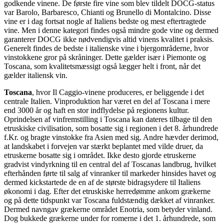
godkende vinene. De første fire vine som blev tildelt DOCG-status
var Barolo, Barbaresco, Chianti og Brunello di Montalcino. Disse
vine er i dag fortsat nogle af Italiens bedste og mest eftertragtede
vine. Men i denne kategori findes også mindre gode vine og dermed
garanterer DOCG ikke nødvendigvis altid vinens kvalitet i praksis.
Generelt findes de bedste i italienske vine i bjergområderne, hvor
vinstokkene gror på skråninger. Dette gælder især i Piemonte og
Toscana, som kvalitetsmæssigt også lægger helt i front, når det
gælder italiensk vin.
Toscana
, hvor Il Caggio-vinene produceres, er beliggende i det
centrale Italien. Vinproduktion har været en del af Toscana i mere
end 3000 år og haft en stor indflydelse på regionens kultur.
Oprindelsen af vinfremstilling i Toscana kan dateres tilbage til den
etruskiske civilisation, som bosatte sig i regionen i det 8. århundrede
f.Kr. og bragte vinstokke fra Asien med sig. Andre hævder derimod,
at landskabet i forvejen var stærkt beplantet med vilde druer, da
etruskerne bosatte sig i området. Ikke desto gjorde etruskerne
gradvist vindyrkning til en central del af Toscanas landbrug, hvilket
efterhånden førte til salg af vinranker til markeder hinsides havet og
dermed kickstartede de en af de største bidragsydere til Italiens
økonomi i dag. Efter det etruskiske herredømme ankom grækerne
og på dette tidspunkt var Toscana fuldstændig dækket af vinranker.
Dermed navngav grækerne området Enotria, som betyder vinland.
Dog bukkede grækerne under for romerne i det 1. århundrede, som