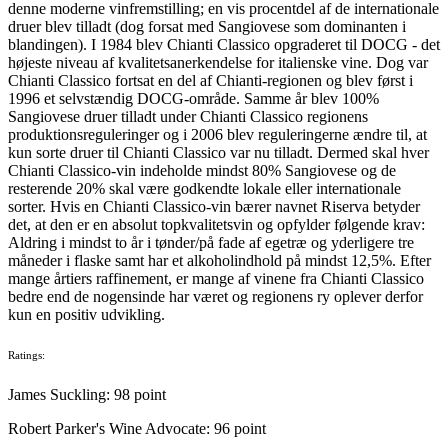
denne moderne vinfremstilling; en vis procentdel af de internationale
druer blev tilladt (dog forsat med Sangiovese som dominanten i
blandingen). I 1984 blev Chianti Classico opgraderet til DOCG - det
højeste niveau af kvalitetsanerkendelse for italienske vine. Dog var
Chianti Classico fortsat en del af Chianti-regionen og blev først i
1996 et selvstændig DOCG-område. Samme år blev 100%
Sangiovese druer tilladt under Chianti Classico regionens
produktionsreguleringer og i 2006 blev reguleringerne ændre til, at
kun sorte druer til Chianti Classico var nu tilladt. Dermed skal hver
Chianti Classico-vin indeholde mindst 80% Sangiovese og de
resterende 20% skal være godkendte lokale eller internationale
sorter. Hvis en Chianti Classico-vin bærer navnet Riserva betyder
det, at den er en absolut topkvalitetsvin og opfylder følgende krav:
Aldring i mindst to år i tønder/på fade af egetræ og yderligere tre
måneder i flaske samt har et alkoholindhold på mindst 12,5%. Efter
mange årtiers raffinement, er mange af vinene fra Chianti Classico
bedre end de nogensinde har været og regionens ry oplever derfor
kun en positiv udvikling.
Ratings:
James Suckling:
98 point
Robert Parker's Wine Advocate:
96 point