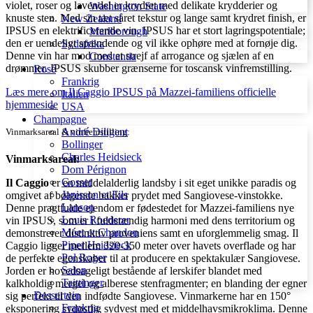
violet, roser og lavendel er krydret med delikate krydderier og
Washington State
knuste sten. Med sin tæt såret tekstur og lange samt krydret finish, er
New Zealand
IPSUS en elektrificerende vin. IPSUS har et stort lagringspotentiale;
Marlborough
den er uendeligt spændende og vil ikke ophøre med at fornøje dig.
Sydafrika
Denne vin har mod med et strejf af arrogance og sjælen af en
Constantia
drømmer. IPSUS skubber grænserne for toscansk vinfremstilling.
Rosé
Frankrig
Læs mere om Il Caggio IPSUS på Mazzei-familiens officielle
Italien
hjemmeside
USA
Champagne
André Diligent
Vinmarksareal & vinfremstilling:
Bollinger
Charles Heidsieck
Vinmarksareal:
Dom Pérignon
Gosset
Il Caggio
er en middelalderlig landsby i sit eget unikke paradis og
Janisson et Fils
omgivet af bølgende bakker prydet med Sangiovese-vinstokke.
Lanson
Denne pragtfulde ejendom
er fødestedet for Mazzei-familiens nye
Louis Roederer
vin IPSUS, som er i fuldstændig harmoni med dens territorium og
Móet et Chandon
demonstrerer distinktiv proveniens samt en uforglemmelig smag.
Il
Piper Heidsieck
Caggio ligger mellem 320-350 meter over havets overflade og har
Pol Roger
de perfekte egenskaber til at producere en spektakulær Sangiovese.
Salon
Jorden er hovedsageligt bestående af lerskifer blandet med
Taittinger
kalkholdig mergel og alberese stenfragmenter; en blanding der egner
Dessertvin
sig perfekt til den indfødte Sangiovese. Vinmarkerne har en 150°
Frankrig
eksponering sydøstlig sydvest med et middelhavsmikroklima. Denne