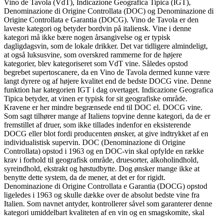
Vino de Tavola (VdT), Indicazione Geografica Tipica (IGT),
Denominazione di Origine Controllata (DOC) og Denominazione di
Origine Controllata e Garantia (DOCG). Vino de Tavola er den
laveste kategori og betyder bordvin på italiensk. Vine i denne
kategori må ikke bære nogen årsangivelse og er typisk
dagligdagsvin, som de lokale drikker. Det var tidligere almindeligt,
at også luksusvine, som overskred rammerne for de højere
kategorier, blev kategoriseret som VdT vine. Således opstod
begrebet supertoscanere, da en Vino de Tavola dermed kunne være
langt dyrere og af højere kvalitet end de bedste DOCG vine. Denne
funktion har kategorien IGT i dag overtaget. Indicazione Geografica
Tipica betyder, at vinen er typisk for sit geografiske område.
Kravene er her mindre begrænsede end til DOC el. DOCG vine.
Som sagt tilhører mange af Italiens topvine denne kategori, da de er
fremstillet af druer, som ikke tillades indenfor en eksisterende
DOCG eller blot fordi producenten ønsker, at give indtrykket af en
individualistisk supervin. DOC (Denominazione di Origine
Controllata) opstod i 1963 og en DOC-vin skal opfylde en række
krav i forhold til geografisk område, druesorter, alkoholindhold,
syreindhold, ekstrakt og høstudbytte. Dog ønsker mange ikke at
benytte dette system, da de mener, at det er for rigidt.
Denominazione di Origine Controllata e Garantia (DOCG) opstod
ligeledes i 1963 og skulle dække over de absolut bedste vine fra
Italien. Som navnet antyder, kontrollerer såvel som garanterer denne
kategori umiddelbart kvaliteten af en vin og en smagskomite, skal