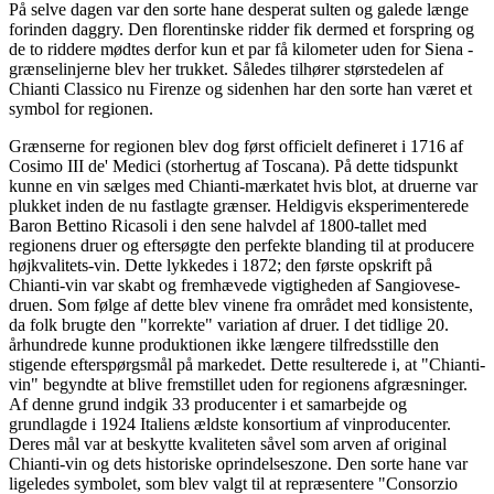
På selve dagen var den sorte hane desperat sulten og galede længe
forinden daggry. Den florentinske ridder fik dermed et forspring og
de to riddere mødtes derfor kun et par få kilometer uden for Siena -
grænselinjerne blev her trukket. Således tilhører størstedelen af
Chianti Classico nu Firenze og sidenhen har den sorte han været et
symbol for regionen.
Grænserne for regionen blev dog først officielt defineret i 1716 af
Cosimo III de' Medici (storhertug af Toscana). På dette tidspunkt
kunne en vin sælges med Chianti-mærkatet hvis blot, at druerne var
plukket inden de nu fastlagte grænser. Heldigvis eksperimenterede
Baron Bettino Ricasoli i den sene halvdel af 1800-tallet med
regionens druer og eftersøgte den perfekte blanding til at producere
højkvalitets-vin. Dette lykkedes i 1872; den første opskrift på
Chianti-vin var skabt og fremhævede vigtigheden af Sangiovese-
druen. Som følge af dette blev vinene fra området med konsistente,
da folk brugte den "korrekte" variation af druer. I det tidlige 20.
århundrede kunne produktionen ikke længere tilfredsstille den
stigende efterspørgsmål på markedet. Dette resulterede i, at "Chianti-
vin" begyndte at blive fremstillet uden for regionens afgræsninger.
Af denne grund indgik 33 producenter i et samarbejde og
grundlagde i 1924 Italiens ældste konsortium af vinproducenter.
Deres mål var at beskytte kvaliteten såvel som arven af original
Chianti-vin og dets historiske oprindelseszone. Den sorte hane var
ligeledes symbolet, som blev valgt til at repræsentere "Consorzio