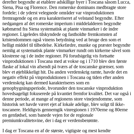
derefter begyndte at etablere adskillige byer i Toscana såsom Lucca,
Siena, Pisa og Florence. Den romerske dominans medbragte store
fordele; i de yderst velegnede områder var vinproduktionen
fremragende og en æra karakteriseret af velstand begyndte. Efter
nedgangen af det romerske imperium i middelalderen begyndte
købmænd fra Siena systematisk at plante vinmarker i de indre
regioner. Ligeledes tilskyndede og fastholdte fremkomsten af
kristendommen også vinens betydning ved at bruge den som et
helligt middel til tilbedelse. Kirkefædre, munke og præster begyndte
nemlig at systematisk plante vinmarker rundt om kirkerne såvel som
klostrene og i de indre regioner. På forudsigelig vis fortsatte
vinproduktionen i Toscana med at vokse og i 1710 blev den første
flaske af lokal vin afsendt på tværs af de toscanske grænser, som
blev et øjeblikkeligt hit. Da anden verdenskrig ramte, havde det en
negativ effekt på vinproduktionen i Toscana og tiden efter anden
verdenskrig kan dermed karakteriseres som en
genopbygningsperiode, hvorunder den toscanske vinproduktion
hovedsageligt fokuserede på kvantiet fremfor kvalitet. Det var også i
denne periode, at mange af regionens store vinejendomme, som
historisk set havde været ejet af lokale adelige, blev solgt til ikke-
toscanere. Heldigvis gennemgik vinregionen i 1970erne og 80erne
en genfødsel, som banede vejen for de regionale
premiumkvalitetsvine, der i dag er verdensberømte.
I dag er Toscana en af de største, vigtigste og mest kendte