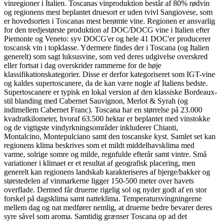
vinregioner i Italien. Toscanas vinproduktion består af 80% rødvin
og regionens mest beplantet druesort er uden tvivl Sangiovese, som
er hovedsorten i Toscanas mest berømte vine. Regionen er ansvarlig
for den tredjestørste produktion af DOC/DOCG vine i Italien efter
Piemonte og Veneto: syv DOCG'er og hele 41 DOC'er producerer
toscansk vin i topklasse. Ydermere findes der i Toscana (og Italien
generelt) som sagt luksusvine, som ved deres udgivelse overskred
eller fortsat i dag overskrider rammerne for de høje
klassifikationskategorier. Disse er derfor kategoriseret som IGT-vine
og kaldes supertoscanere, da de kan være nogle af Italiens bedste.
Supertoscanere er typisk en lokal version af den klassiske Bordeaux-
stil blanding med Cabernet Sauvignon, Merlot & Syrah (og
indimellem Cabernet Franc). Toscana har en størrelse på 23.000
kvadratkilometer, hvoraf 63.500 hektar er beplantet med vinstokke
og de vigtigste vindyrkningsområder inkluderer Chianti,
Montalcino, Montepulciano samt den toscanske kyst. Samlet set kan
regionens klima beskrives som et mildt middelhavsklima med
varme, solrige somre og milde, regnfulde efterår samt vintre. Små
variationer i klimaet er et resultat af geografisk placering, men
generelt kan regionens landskab karakteriseres af bjerge/bakker og
størstedelen af vinmarkerne ligger 150-500 meter over havets
overflade. Dermed får druerne rigelig sol og nyder godt af en stor
forskel på dagsklima samt natteklima. Temperatursvingningerne
mellem dag og nat medfører nemlig, at druerne bedre bevarer deres
syre såvel som aroma. Samtidig grænser Toscana op ad det