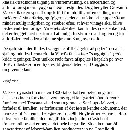
klassisk/traditionel tilgang til vinfremstilling, da maceration og
aldring foregår omhyggeligt i egetræstønder. Dog benytter Giovanni
Mazzei ikke en specifik opskrift i forhold til vinfremstilling, men
trækker på sin erfaring og følger i stedet en række principper såsom
mindst mulig indgriben og stræber efter, at hver vintage skal blive
bedre end den forrige. Vineriets skønhed kan findes i dets enkelhed;
det er bygget med det formål at undgå forstyrrelse af frugten og for
at forfølge renheden af denne sjældne Sangiovese-klon.
De røde sten der findes i væggene af Il Caggio, afspejler Toscanas
sjæl og mindes Leonardo da Vinci's fantastiske "sanguigna" (røde
kridt) tegninger. Den unikke røde farve afspejles i kapslen på hver
IPSUS-flaske som en hyldest til genialiteten af Il Caggio's
omgivende land.
Vingården:
Mazzei-dynastiet har siden 1300-tallet haft en betydningsfuld
eksistens inden for vinens verdens og et langvarigt bånd forener
familien med Toscana såvel som regionens; Ser Lapo Mazzei, en
forfader til familien, er forfatteren af det første kendte dokument, der
henviste til "Chianti"-betegnelsen i 1398. Nogle årtier senere i 1435
erhvervede familien den pragtfulde vinejendom Castello di
Fonterutoli og det er her, at det hele begyndte. Sidenhen har 24
generationer af Mazzei-familien produceret vin på Castello di