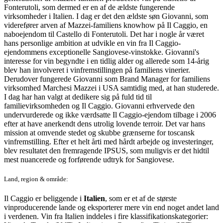
Fonterutoli, som dermed er en af de ældste fungerende
virksomheder i Italien.
I dag er det
den ældste søn Giovanni, som
viderefører arven af Mazzei-familiens knowhow på Il Caggio, en
naboejendom til Castello di Fonterutoli. Det har i nogle år været
hans personlige ambition at udvikle en vin fra Il Caggio-
ejendommens exceptionelle Sangiovese-vinstokke. Giovanni's
interesse for vin begyndte i en tidlig alder og allerede som 14-årig
blev han involveret i vinfremstillingen på familiens vinerier.
Derudover fungerede Giovanni som Brand Manager for familiens
virksomhed Marchesi Mazzei i USA samtidig med, at han studerede.
I dag har han valgt at dedikere sig på fuld tid til
familievirksomheden og Il Caggio. Giovanni erhvervede den
undervurderede og ikke værdsatte Il Caggio-ejendom tilbage i 2006
efter at have anerkendt dens utrolig lovende terroir.
Det var hans
mission at omvende stedet og skubbe grænserne for toscansk
vinfremstilling. Efter et helt årti med hårdt arbejde og investeringer,
blev resultatet den fremragende IPSUS, som muligvis er det hidtil
mest nuancerede og forførende udtryk for Sangiovese.
Land, region & område:
Il Caggio er beliggende i
Italien
, som er et af de største
vinproducerende lande og eksporterer mere vin end noget andet land
i verdenen. Vin fra Italien inddeles i fire klassifikationskategorier: