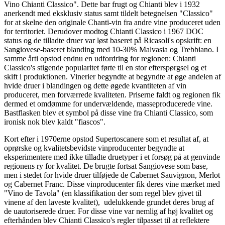
Vino Chianti Classico". Dette bar frugt og Chianti blev i 1932
anerkendt med eksklusiv status samt tildelt betegnelsen "Classico"
for at skelne den originale Chanti-vin fra andre vine produceret uden
for territoriet. Derudover modtog Chianti Classico i 1967 DOC
status og de tilladte druer var løst baseret på Ricasoli's opskrift: en
Sangiovese-baseret blanding med 10-30% Malvasia og Trebbiano. I
samme årti opstod endnu en udfordring for regionen: Chianti
Classico's stigende popularitet førte til en stor efterspørgsel og et
skift i produktionen. Vinerier begyndte at begyndte at øge andelen af
hvide druer i blandingen og dette øgede kvantiteten af vin
produceret, men forværrede kvaliteten. Priserne faldt og regionen fik
dermed et omdømme for undervældende, masseproducerede vine.
Bastflasken blev et symbol på disse vine fra Chianti Classico, som
ironisk nok blev kaldt "fiascos".
Kort efter i 1970erne opstod Supertoscanere som et resultat af, at
oprørske og kvalitetsbevidste vinproducenter begyndte at
eksperimentere med ikke tilladte druetyper i et forsøg på at genvinde
regionens ry for kvalitet. De brugte fortsat Sangiovese som base,
men i stedet for hvide druer tilføjede de Cabernet Sauvignon, Merlot
og Cabernet Franc. Disse vinproducenter fik deres vine mærket med
"Vino de Tavola" (en klassifikation der som regel blev givet til
vinene af den laveste kvalitet), udelukkende grundet deres brug af
de uautoriserede druer. For disse vine var nemlig af høj kvalitet og
efterhånden blev Chianti Classico's regler tilpasset til at reflektere