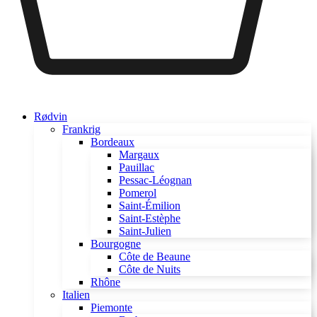
Rødvin
Frankrig
Bordeaux
Margaux
Pauillac
Pessac-Léognan
Pomerol
Saint-Émilion
Saint-Estèphe
Saint-Julien
Bourgogne
Côte de Beaune
Côte de Nuits
Rhône
Italien
Piemonte