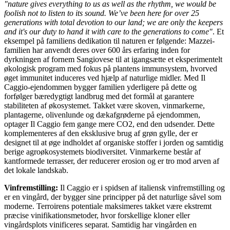
"nature gives everything to us as well as the rhythm, we would be
foolish not to listen to its sound. We’ve been here for over 25
generations with total devotion to our land; we are only the keepers
and it's our duty to hand it with care to the generations to come"
. Et
eksempel på familiens dedikation til naturen er følgende: Mazzei-
familien har anvendt deres over 600 års erfaring inden for
dyrkningen af fornem Sangiovese til at igangsætte et eksperimentelt
økologisk program med fokus på plantens immunsystem, hvorved
øget immunitet induceres ved hjælp af naturlige midler. Med Il
Caggio-ejendommen bygger familien yderligere på dette og
forfølger bæredygtigt landbrug med det formål at garantere
stabiliteten af økosystemet. Takket være skoven, vinmarkerne,
plantagerne, olivenlunde og dækafgrøderne på ejendommen,
optager Il Caggio fem gange mere CO2, end den udsender. Dette
komplementeres af den eksklusive brug af grøn gylle, der er
designet til at øge indholdet af organiske stoffer i jorden og samtidig
berige agroøkosystemets biodiversitet. Vinmarkerne består af
kantformede terrasser, der reducerer erosion og er tro mod arven af
det lokale landskab.
Vinfremstilling:
Il Caggio er i
spidsen af italiensk vinfremstilling og
er en vingård, der bygger sine principper på det naturlige såvel som
moderne. Terroirens potentiale maksimeres takket være ekstremt
præcise vinifikationsmetoder, hvor forskellige kloner eller
vingårdsplots vinificeres separat. Samtidig har vingården en