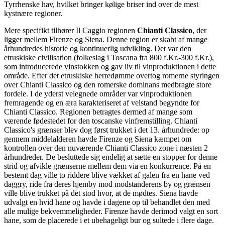
Tyrrhenske hav, hvilket bringer kølige briser ind over de mest
kystnære regioner.
Mere specifikt tilhører Il Caggio regionen
Chianti Classico
, der
ligger mellem Firenze og Siena. Denne region er skabt af mange
århundredes historie og kontinuerlig udvikling. Det var den
etruskiske civilisation (folkeslag i Toscana fra 800 f.Kr.-300 f.Kr.),
som introducerede vinstokken og gav liv til vinproduktionen i dette
område. Efter det etruskiske herredømme overtog romerne styringen
over Chianti Classico og den romerske dominans medbragte store
fordele. I de yderst velegnede områder var vinproduktionen
fremragende og en æra karakteriseret af velstand begyndte for
Chianti Classico. Regionen betragtes dermed af mange som
værende fødestedet for den toscanske vinfremstilling. Chianti
Classico's grænser blev dog først trukket i det 13. århundrede: op
gennem middelalderen havde Firenze og Siena kæmpet om
kontrollen over den nuværende Chianti Classico zone i næsten 2
århundreder. De besluttede sig endelig at sætte en stopper for denne
strid og afvikle grænserne mellem dem via en konkurrence. På en
bestemt dag ville to riddere blive vækket af galen fra en hane ved
daggry, ride fra deres hjemby mod modstanderens by og grænsen
ville blive trukket på det stod hvor, at de mødtes. Siena havde
udvalgt en hvid hane og havde i dagene op til behandlet den med
alle mulige bekvemmeligheder. Firenze havde derimod valgt en sort
hane, som de placerede i et ubehageligt bur og sultede i flere dage.