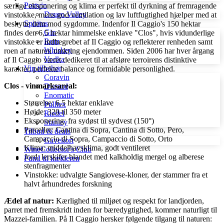
Portvin
særlige eksponering og klima er perfekt til dyrkning af fremragende
Douro Valley
vinstokke, mens god ventilation og lav luftfugtighed hjælper med at
Spiritus
beskytte dem mod sygdomme. Indenfor Il Caggio's 150 hektar
Gin
findes den 6,5 hektar himmelske enklave "Clos", hvis vidunderlige
Rom
vinstokke er indbegrebet af Il Caggio og reflekterer renheden samt
Whiskey
roen af naturen omkring ejendommen. Siden 2006 har hver årgang
Vodka
af Il Caggio været dedikeret til at afsløre terroirens distinktive
Vin tilbehør
karakter, perfekte balance og formidable personlighed.
Coravin
Clos - vinmarksareal:
Durand
Enomatic
Størrelse: 6,5 hektar enklave
Pulltex
Højde: 320 til 350 meter
Riedel
Eksponering: fra sydøst til sydvest (150°)
Stanley
Parceller: Cantina di Sopra, Cantina di Sotto, Pero,
Tilbud & deals
Campaccio di Sopra, Campaccio di Sotto, Orto
Gavekort
Klima: middelhavsklima, godt ventileret
WineCollector's Club
Jord: lerskifer blandet med kalkholdig mergel og alberese
Fund til kælderen
stenfragmenter
Vinstokke: udvalgte Sangiovese-kloner, der stammer fra et
halvt århundredes forskning
Ædel af natur:
Kærlighed til miljøet og respekt for landjorden,
parret med fremskridt inden for bæredygtighed, kommer naturligt til
Mazzei-familien. På Il Caggio hersker følgende tilgang til naturen: