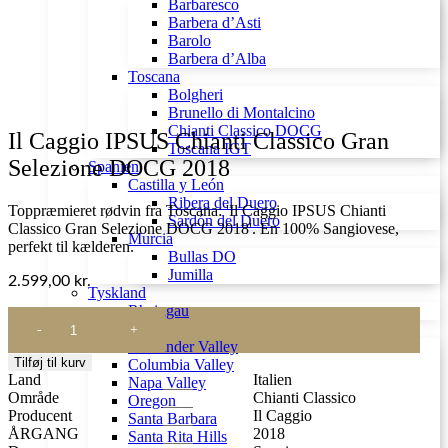
Barbaresco
Barbera d’Asti
Barolo
Barbera d’Alba
Toscana
Bolgheri
Brunello di Montalcino
Chianti Classico DOCG
Il Caggio IPSUS Chianti Classico Gran
Toscana IGT
Selezione DOCG 2018
Spanien
Castilla y León
Ribera del Duero
Toppræmieret rødvin fra Toscana: 'Il Caggio IPSUS Chianti
Sardón del Duero
Classico Gran Selezione DOCG 2018'. En 100% Sangiovese,
Murcia
perfekt til kælderen.
Bullas DO
Jumilla
2.599,00
kr.
Tyskland
Rheingau
Il
USA
Caggio
Alexander Valley
IPSUS
Tilføj til kurv
Columbia Valley
Chianti
Land
Italien
Napa Valley
Classico
Område
Chianti Classico
Oregon
Gran
Producent
Il Caggio
Santa Barbara
Selezione
ÅRGANG
2018
Santa Rita Hills
DOCG