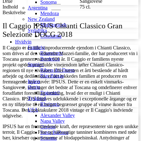
Drue
Sangiovese
Sonoma
2018
Indhold
75 cl.
Argentina
antal
Beskrivelse
Mendoza
New Zealand
Il Caggio IPSUS Chianti Classico Gran
Marlborough
Sydafrika
Selezione DOCG 2018
Constantia
Hvidvin
Frankrig
Il Caggio er en lille vinproducerende ejendom i Chianti Classico,
Bourgogne
som drives af den velkendte Mazzei-familie, der har produceret vin i
Bordeaux
Toscana gennem næsten 600 år. Il Caggio er familiens nyeste
Spanien
projekt og den pragtfulde vinejendom løfter Chianti Classico-
Ribera del Duero
regionen til nye niveauer. Efter næsten et årti bestående af hårdt
Rías Baixas
arbejde og dedikation, er det lykkedes familien at producere en
Italien
fremragende nye cuvée: IPSUS. Dette er en enkelt vinmarks-
Østrig
Sangiovese, som tager det bedste af Toscana og omdefinerer enhver
Traisental
forudfattet forestilling omkring, hvad der er muligt i Chianti
Tyskland
Classico. IPSUS frigives udelukkende i exceptionelle årgange og er
Rheingau
en ny tilføjelse til en meget begrænset gruppe af vinøse ikoner fra
USA
Toscana. Den spektakulære 2018 vintage er Il Caggio's indviende
Alexander Valley
udgivelse.
Napa Valley
IPSUS har en fremtrædende kraft, der repræsenterer sin egen unikke
Oregon
terroir, Il Caggio. Fine og silkeagtige tanniner kombineres med røde
Santa Barbara
bær, kirsebær og aromaerne af blodappelsinskal. Antydninger af
Sonoma