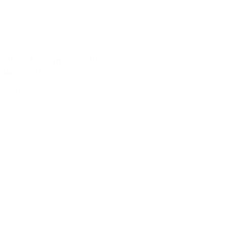
Pulltex Vintermometer til
flaske, sort
239,00 kr.
Tilføj til kurv