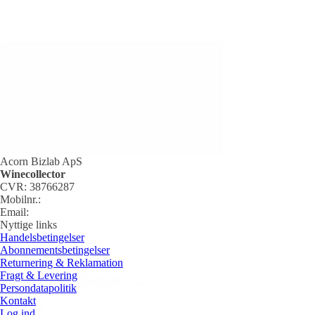
Acorn Bizlab ApS
Winecollector
CVR: 38766287
Mobilnr.:
+45 42 60 35 80
Email:
kontakt@winecollector.dk
Nyttige links
Handelsbetingelser
Abonnementsbetingelser
Returnering & Reklamation
Fragt & Levering
Riedel, Veloce Riesling - 2
Persondatapolitik
stk.
Kontakt
499,00 kr.
Log ind