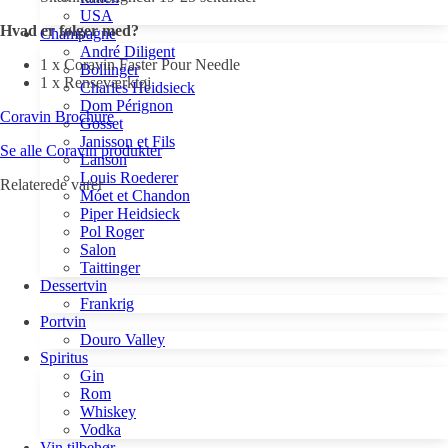
USA
Hvad er følger med?
Champagne
André Diligent
1 x Coravin Faster Pour Needle
Bollinger
1 x Renseværktøj
Charles Heidsieck
Dom Pérignon
Coravin Brochure
Gosset
Janisson et Fils
Se alle Coravin produkter
Lanson
Louis Roederer
Relaterede varer
Móet et Chandon
Piper Heidsieck
Pol Roger
Salon
Taittinger
Dessertvin
Frankrig
Portvin
Douro Valley
Spiritus
Gin
Rom
Whiskey
Vodka
Vin tilbehør