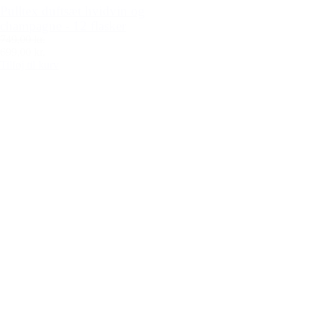
Pulltex duftsæt hvidvin og
champagne - 12 flasker
749,00 kr.
699,00 kr.
Tilføj til kurv