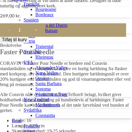
- til hurtig servering af vin uden at åbne flasken. Designet til både
Frankrig
naturlig og agglomereret kork.
Bourgogne
Bordeaux
269,00
kr.
Spanien
Ribera del Duero
CORAVIN™
Rías Baixas
Faster
Italien
Pour
Tilføj til kurv
Østrig
Needle
Beskrivelse
Traisental
antal
Faster Pour Needle
Tyskland
Rheingau
USA
CORAVIN™ Faster Pour Needle er bredere end Coravin
Alexander Valley
standardnålen og er designet til at give en hurtig hældning fra flasker
Napa Valley
med korkprop, der er i god stand. Den hurtigere hældningsnål er over
Oregon
20% hurtigere end standardnålen og god til vinarrangementer eller ved
Santa Barbara
brug på restaurant.
Sonoma
Washington State
Alle Coravin nåle er i rustfrit stål og Teflon® belagt, hvilket giver
New Zealand
holdbarhed og nem indføring på hundredevis af hældninger. Faster
Marlborough
Pour Needle kan let identificeres af det røde farvebånd ved bunden af
Sydafrika
grebet.
Constantia
Gauge: 16
Rosé
Længde: 8,89 cm
Frankrig
Skænkehastighed: 19-25 sekunder
Italien