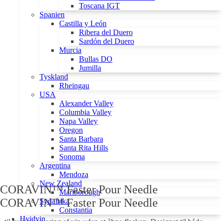
Toscana IGT
Spanien
Castilla y León
Ribera del Duero
Sardón del Duero
Murcia
Bullas DO
Jumilla
Tyskland
Rheingau
USA
Alexander Valley
Columbia Valley
Napa Valley
Oregon
Santa Barbara
Santa Rita Hills
Sonoma
Argentina
Mendoza
New Zealand
CORAVIN™ Faster Pour Needle
Marlborough
CORAVIN™ Faster Pour Needle
Sydafrika
Constantia
Hvidvin