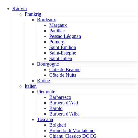
Rødvin
Frankrig
Bordeaux
Margaux
Pauillac
Pessac-Léognan
Pomerol
Saint-Émilion
Saint-Estèphe
Saint-Julien
Bourgogne
Côte de Beaune
Côte de Nuits
Rhône
Italien
Piemonte
Barbaresco
Barbera d’Asti
Barolo
Barbera d’Alba
Toscana
Bolgheri
Brunello di Montalcino
Chianti Classico DOCG