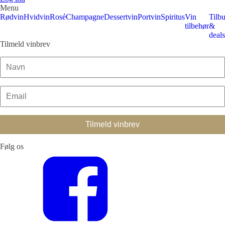
Tilføj til kurv
Menu
Rødvin
Hvidvin
Rosé
Champagne
Dessertvin
Portvin
Spiritus
Vin
Tilb
tilbehør
&
deals
Tilmeld vinbrev
Følg os