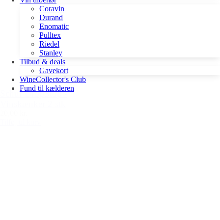
Coravin
Durand
Enomatic
Pulltex
Riedel
Stanley
Tilbud & deals
Gavekort
WineCollector's Club
Fund til kælderen
Schur DropStop -
Vinskænker 2 stk
20,00 kr.
Tilføj til kurv