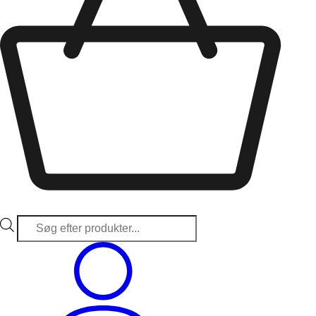
Products
search