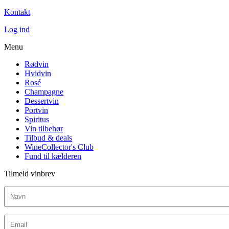
Kontakt
Log ind
Menu
Rødvin
Hvidvin
Rosé
Champagne
Dessertvin
Portvin
Spiritus
Vin tilbehør
Tilbud & deals
WineCollector's Club
Fund til kælderen
Tilmeld vinbrev