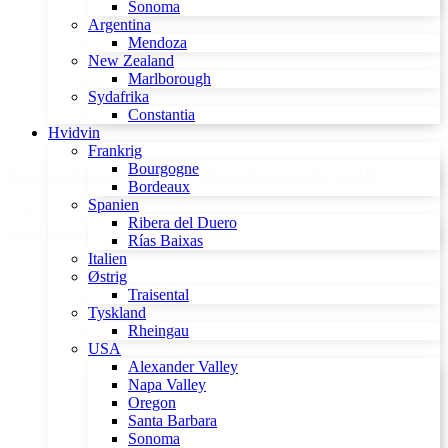
Sonoma
Argentina
Mendoza
New Zealand
Marlborough
Sydafrika
Constantia
Hvidvin
Frankrig
Bourgogne
Poggio Antico Rosso di Montalcino DOC 2019
Bordeaux
Spanien
229,00 kr.
Ribera del Duero
Tilføj til kurv
Rías Baixas
Italien
Østrig
Traisental
Tyskland
Rheingau
USA
Alexander Valley
Napa Valley
Oregon
Santa Barbara
Sonoma