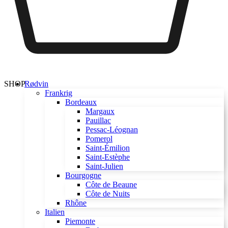
SHOP
Rødvin
Frankrig
Bordeaux
Margaux
Pauillac
Pessac-Léognan
Pomerol
Saint-Émilion
Saint-Estèphe
Saint-Julien
Bourgogne
Côte de Beaune
Côte de Nuits
Rhône
Italien
Piemonte