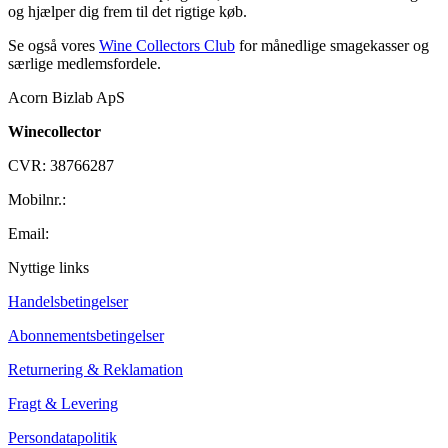
og hjælper dig frem til det rigtige køb.
Se også vores
Wine Collectors Club
for månedlige smagekasser og
særlige medlemsfordele.
Acorn Bizlab ApS
Winecollector
CVR: 38766287
Mobilnr.:
+45 42 60 35 80
Email:
kontakt@winecollector.dk
Nyttige links
Handelsbetingelser
Abonnementsbetingelser
Returnering & Reklamation
Fragt & Levering
Persondatapolitik