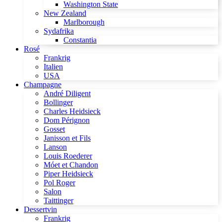
Washington State
New Zealand
Marlborough
Sydafrika
Constantia
Rosé
Frankrig
Italien
USA
Champagne
André Diligent
Bollinger
Charles Heidsieck
Dom Pérignon
Gosset
Janisson et Fils
Lanson
Louis Roederer
Móet et Chandon
Piper Heidsieck
Pol Roger
Salon
Taittinger
Dessertvin
Frankrig