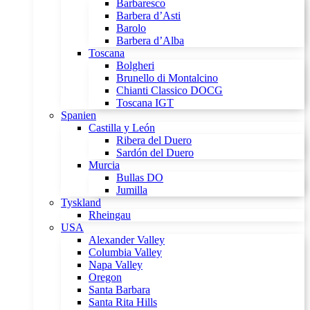
Barbaresco
Barbera d’Asti
Barolo
Barbera d’Alba
Toscana
Bolgheri
Brunello di Montalcino
Chianti Classico DOCG
Toscana IGT
Spanien
Castilla y León
Ribera del Duero
Sardón del Duero
Murcia
Bullas DO
Jumilla
Tyskland
Rheingau
USA
Alexander Valley
Columbia Valley
Napa Valley
Oregon
Santa Barbara
Santa Rita Hills