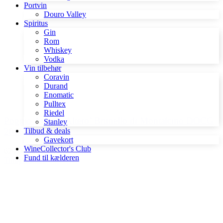
Portvin
Douro Valley
Spiritus
Gin
Rom
Whiskey
Vodka
Vin tilbehør
Coravin
Durand
Enomatic
Pulltex
Riedel
Poggio Antico ‘Altero’ Brunello di Montalcino DOCG
Stanley
Tilbud & deals
2016
Gavekort
WineCollector's Club
629,00 kr.
Fund til kælderen
Tilføj til kurv