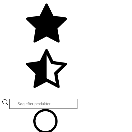
Products
search