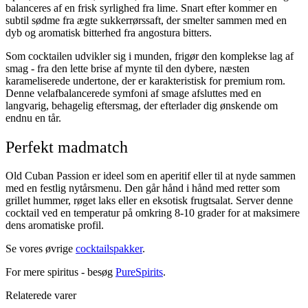
balanceres af en frisk syrlighed fra lime. Snart efter kommer en
subtil sødme fra ægte sukkerrørssaft, der smelter sammen med en
dyb og aromatisk bitterhed fra angostura bitters.
Som cocktailen udvikler sig i munden, frigør den komplekse lag af
smag - fra den lette brise af mynte til den dybere, næsten
karameliserede undertone, der er karakteristisk for premium rom.
Denne velafbalancerede symfoni af smage afsluttes med en
langvarig, behagelig eftersmag, der efterlader dig ønskende om
endnu en tår.
Perfekt madmatch
Old Cuban Passion er ideel som en aperitif eller til at nyde sammen
med en festlig nytårsmenu. Den går hånd i hånd med retter som
grillet hummer, røget laks eller en eksotisk frugtsalat. Server denne
cocktail ved en temperatur på omkring 8-10 grader for at maksimere
dens aromatiske profil.
Se vores øvrige
cocktailspakker
.
For mere spiritus - besøg
PureSpirits
.
Relaterede varer