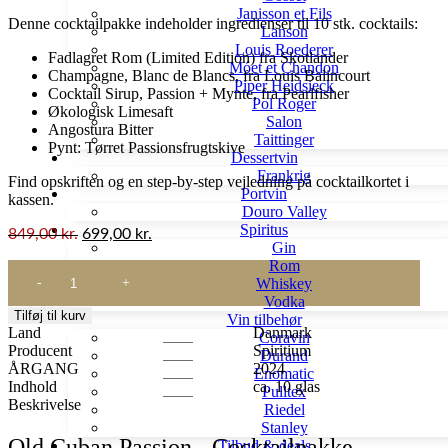
Janisson et Fils
Denne cocktailpakke indeholder ingredienser til 10 stk. cocktails:
Lanson
Louis Roederer
Fadlagret Rom (Limited Edition) fra Skotlander
Móet et Chandon
Champagne, Blanc de Blancs, fra Louis Balincourt
Piper Heidsieck
Cocktail Sirup, Passion + Mynte, fra Pearlfisher
Pol Roger
Økologisk Limesaft
Salon
Angostura Bitter
Taittinger
Pynt: Tørret Passionsfrugtskive
Dessertvin
Frankrig
Find opskriften og en step-by-step vejledning på cocktailkortet i
Portvin
kassen.
Douro Valley
Spiritus
849,00
kr.
699,00
kr.
Gin
Rom
Old
Whiskey
Cuban
Vodka
Passion
Tilføj til kurv
Vin tilbehør
-
Land
Danmark
Coravin
Cocktailpakke
Producent
Spiritium
Durand
antal
ÅRGANG
2024
Enomatic
Indhold
ca. 10 glas
Pulltex
Beskrivelse
Riedel
Stanley
Old Cuban Passion - Cocktailpakke
Tilbud & deals