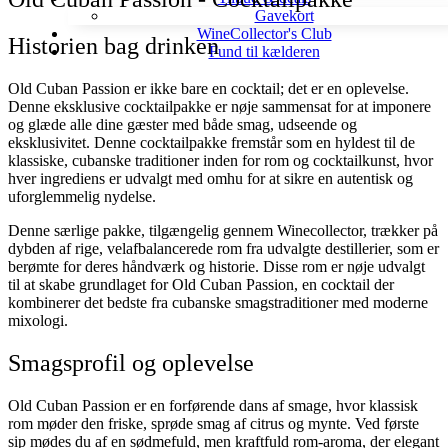
Gavekort
WineCollector's Club
Historien bag drinken
Fund til kælderen
Old Cuban Passion er ikke bare en cocktail; det er en oplevelse.
Denne eksklusive cocktailpakke er nøje sammensat for at imponere
og glæde alle dine gæster med både smag, udseende og
eksklusivitet. Denne cocktailpakke fremstår som en hyldest til de
klassiske, cubanske traditioner inden for rom og cocktailkunst, hvor
hver ingrediens er udvalgt med omhu for at sikre en autentisk og
uforglemmelig nydelse.
Denne særlige pakke, tilgængelig gennem Winecollector, trækker på
dybden af rige, velafbalancerede rom fra udvalgte destillerier, som er
berømte for deres håndværk og historie. Disse rom er nøje udvalgt
til at skabe grundlaget for Old Cuban Passion, en cocktail der
kombinerer det bedste fra cubanske smagstraditioner med moderne
mixologi.
Smagsprofil og oplevelse
Old Cuban Passion er en forførende dans af smage, hvor klassisk
rom møder den friske, sprøde smag af citrus og mynte. Ved første
sip mødes du af en sødmefuld, men kraftfuld rom-aroma, der elegant