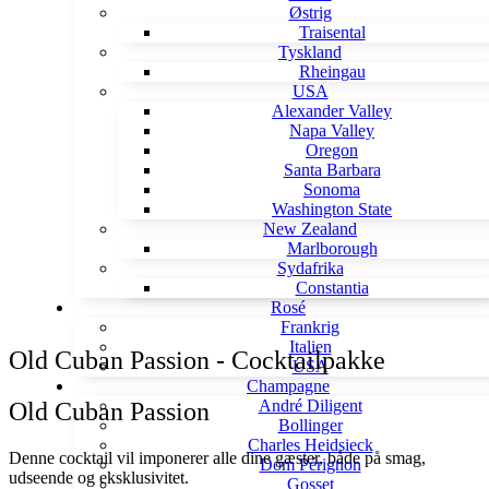
Østrig
Traisental
Tyskland
Rheingau
USA
Alexander Valley
Napa Valley
Oregon
Santa Barbara
Sonoma
Washington State
New Zealand
Marlborough
Sydafrika
Constantia
Rosé
Frankrig
Italien
Old Cuban Passion - Cocktailpakke
USA
Champagne
André Diligent
Old Cuban Passion
Bollinger
Charles Heidsieck
Denne cocktail vil imponerer alle dine gæster, både på smag,
Dom Pérignon
udseende og eksklusivitet.
Gosset