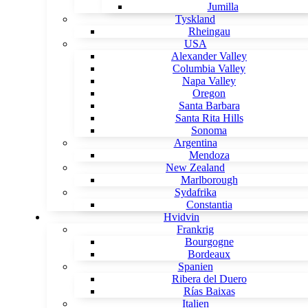
Jumilla
Tyskland
Rheingau
USA
Alexander Valley
Columbia Valley
Napa Valley
Oregon
Santa Barbara
Santa Rita Hills
Sonoma
Argentina
Mendoza
New Zealand
Marlborough
Sydafrika
Constantia
Hvidvin
Frankrig
Bourgogne
Bordeaux
Spanien
Ribera del Duero
Rías Baixas
Italien