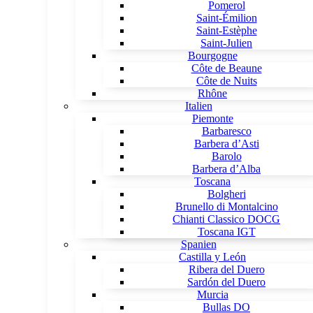
Pomerol
Saint-Émilion
Saint-Estèphe
Saint-Julien
Bourgogne
Côte de Beaune
Côte de Nuits
Rhône
Italien
Piemonte
Barbaresco
Barbera d’Asti
Barolo
Barbera d’Alba
Toscana
Bolgheri
Brunello di Montalcino
Chianti Classico DOCG
Toscana IGT
Spanien
Castilla y León
Ribera del Duero
Sardón del Duero
Murcia
Bullas DO