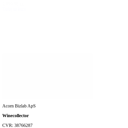
2.899,00 kr.
Tilføj til kurv
Acorn Bizlab ApS
Winecollector
CVR: 38766287