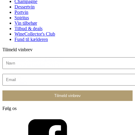
Champagne
Dessertvin
Portvin
Spiritus
Vin tilbehør
Tilbud & deals
WineCollector's Club
Fund til kælderen
Tilmeld vinbrev
Inglenook Estate, Edizione
Pennino Zinfandel 2013
449,00 kr.
Tilføj til kurv
Følg os