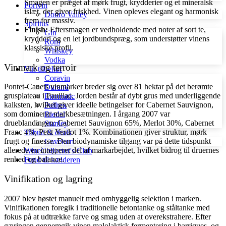
Smagen er præget af mørk frugt, krydderier og et mineralsk
Portvin
islæt, der giver friskhed. Vinen opleves elegant og harmonisk
Douro Valley
frem for massiv.
Spiritus
Finish:
Eftersmagen er vedholdende med noter af sort te,
Gin
krydderi og en let jordbundspræg, som understøtter vinens
Rom
klassiske profil.
Whiskey
Vodka
Vinmark og terroir
Vin tilbehør
Coravin
Pontet-Canets vinmarker breder sig over 81 hektar på det berømte
Durand
grusplateau i Pauillac. Jorden består af dybt grus med underliggende
Enomatic
kalksten, hvilket giver ideelle betingelser for Cabernet Sauvignon,
Pulltex
som dominerer markbesætningen. I årgang 2007 var
Riedel
drueblandingen: Cabernet Sauvignon 65%, Merlot 30%, Cabernet
Stanley
Franc 4%, Petit Verdot 1%. Kombinationen giver struktur, mørk
Tilbud & deals
frugt og finesse. Den biodynamiske tilgang var på dette tidspunkt
Gavekort
allerede en integreret del af markarbejdet, hvilket bidrog til druernes
WineCollector's Club
renhed og balance.
Fund til kælderen
Vinifikation og lagring
2007 blev høstet manuelt med omhyggelig selektion i marken.
Vinifikationen foregik i traditionelle betontanke og ståltanke med
fokus på at udtrække farve og smag uden at overekstrahere. Efter
gæringen gennemgik vinen malolaktisk fermentering i barriques, og