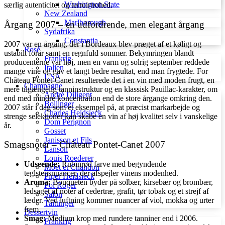
Washington State
særlig autenticitet og terroirtrohed.
New Zealand
Marlborough
Årgang 2007 – en udfordrende, men elegant årgang
Sydafrika
Constantia
2007 var en årgang, der i Bordeaux blev præget af et køligt og
Rosé
ustabilt forår samt en regnfuld sommer. Bekymringen blandt
Frankrig
producenterne var høj, men en varm og solrig september reddede
Italien
mange vine og gav et langt bedre resultat, end man frygtede. For
USA
Château Pontet-Canet resulterede det i en vin med moden frugt, en
Champagne
mere tilgængelig tanninstruktur og en klassisk Pauillac-karakter, om
André Diligent
end med mindre koncentration end de store årgange omkring den.
Bollinger
2007 står i dag som et eksempel på, at præcist markarbejde og
Charles Heidsieck
strenge selektioner kan skabe en vin af høj kvalitet selv i vanskelige
Dom Pérignon
år.
Gosset
Janisson et Fils
Smagsnoter – Château Pontet-Canet 2007
Lanson
Louis Roederer
Udseende:
Rubinrød farve med begyndende
Móet et Chandon
teglstensnuancer, der afspejler vinens modenhed.
Piper Heidsieck
Aroma:
Bouqueten byder på solbær, kirsebær og brombær,
Pol Roger
ledsaget af noter af cedertræ, grafit, tør tobak og et strejf af
Salon
læder. Ved luftning kommer nuancer af viol, mokka og urter
Taittinger
frem.
Dessertvin
Smag:
Medium krop med rundere tanniner end i 2006.
Frankrig