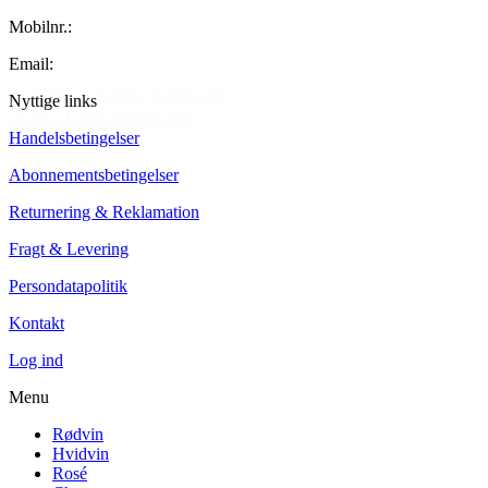
Mobilnr.:
+45 42 60 35 80
Email:
kontakt@winecollector.dk
Fontodi Chianti Vigna del
Nyttige links
Sorbo Gran Selezione
Handelsbetingelser
DOCG 2016
Abonnementsbetingelser
649,00 kr.
Tilføj til kurv
Returnering & Reklamation
Fragt & Levering
Persondatapolitik
Kontakt
Log ind
Menu
Rødvin
Hvidvin
Rosé