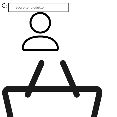
Products
search