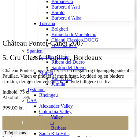
Barbaresco
Barbera d’Asti
Barolo
Barbera d’Alba
Toscana
Bolgheri
Brunello di Montalcino
Chianti Classico DOCG
Château Pontet-Canet 2007
Toscana IGT
Spanien
5. Cru Classé, Pauillac, Bordeaux
Castilla y León
Ribera del Duero
Sardón del Duero
Château Pontet-Canet 2007 viser en elegant og tilgængelig side af
Murcia
Pauillac. Vinen er præget af mørk frugt, krydderi og en blødere
Bullas DO
struktur, der gør den velegnet til at nyde tidligere i sit liv.
Jumilla
Tyskland
Indhold: 75 cl
Rheingau
Alkohol: 13%
USA
Alexander Valley
999,00
kr.
Columbia Valley
Napa Valley
Château
Oregon
Pontet-
Santa Barbara
Canet
Tilføj til kurv
Santa Rita Hills
2007