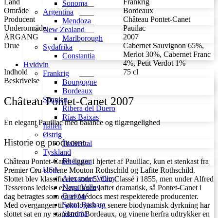
Land
Frankrig
Sonoma
antal
Område
Bordeaux
Argentina
Producent
Château Pontet-Canet
Mendoza
Underområde
Pauilac
New Zealand
ÅRGANG
2007
Marlborough
Drue
Cabernet Sauvignon 65%,
Sydafrika
Merlot 30%, Cabernet Franc
Constantia
4%, Petit Verdot 1%
Hvidvin
Indhold
75 cl
Frankrig
Beskrivelse
Bourgogne
Bordeaux
Château Pontet-Canet 2007
Spanien
Ribera del Duero
Rías Baixas
En elegant Pauillac med balance og tilgængelighed
Italien
Østrig
Historie og producent
Traisental
Tyskland
Rheingau
Château Pontet-Canet ligger i hjertet af Pauillac, kun et stenkast fra
USA
Premier Cru-slottene Mouton Rothschild og Lafite Rothschild.
Alexander Valley
Slottet blev klassificeret som 5. Cru Classé i 1855, men under Alfred
Napa Valley
Tesserons ledelse er kvaliteten løftet dramatisk, så Pontet-Canet i
Oregon
dag betragtes som en af Médocs mest respekterede producenter.
Santa Barbara
Med overgangen til økologisk og senere biodynamisk dyrkning har
Sonoma
slottet sat en ny standard i Bordeaux, og vinene herfra udtrykker en