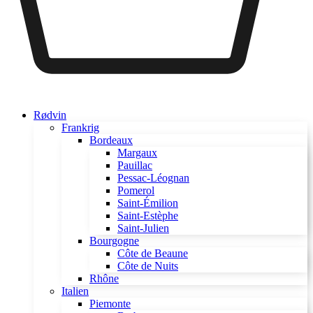
Rødvin
Frankrig
Bordeaux
Margaux
Pauillac
Pessac-Léognan
Pomerol
Saint-Émilion
Saint-Estèphe
Saint-Julien
Bourgogne
Côte de Beaune
Côte de Nuits
Rhône
Italien
Piemonte