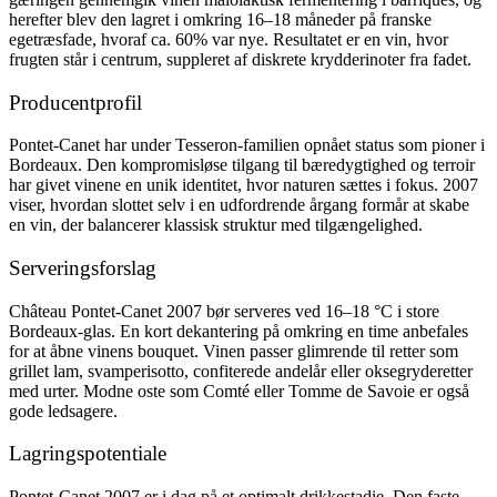
herefter blev den lagret i omkring 16–18 måneder på franske
egetræsfade, hvoraf ca. 60% var nye. Resultatet er en vin, hvor
frugten står i centrum, suppleret af diskrete krydderinoter fra fadet.
Producentprofil
Pontet-Canet har under Tesseron-familien opnået status som pioner i
Bordeaux. Den kompromisløse tilgang til bæredygtighed og terroir
har givet vinene en unik identitet, hvor naturen sættes i fokus. 2007
viser, hvordan slottet selv i en udfordrende årgang formår at skabe
en vin, der balancerer klassisk struktur med tilgængelighed.
Serveringsforslag
Château Pontet-Canet 2007 bør serveres ved 16–18 °C i store
Bordeaux-glas. En kort dekantering på omkring en time anbefales
for at åbne vinens bouquet. Vinen passer glimrende til retter som
grillet lam, svamperisotto, confiterede andelår eller oksegryderetter
med urter. Modne oste som Comté eller Tomme de Savoie er også
gode ledsagere.
Lagringspotentiale
Pontet-Canet 2007 er i dag på et optimalt drikkestadie. Den faste