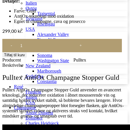
Detaljer:
Italien
Østrig
Farve: Guld
Traisental
AntiOx-teknologi mod oxidation
Tyskland
Egnet til champagne, cava og prosecco
Rheingau
USA
299,00
kr.
Alexander Valley
Napa Valley
Pulltex
Oregon
AntiOx
Santa Barbara
Champagne
Sonoma
Tilføj til kurv
Stopper
Producent
Pulltex
Washington State
Guld
Beskrivelse
New Zealand
antal
Marlborough
Sydafrika
Pulltex AntiOx Champagne Stopper Guld
Constantia
Rosé
Pulltex AntiOx Champagne Stopper Guld anvender en avanceret
Frankrig
teknologi, der reducerer oxidation i åbnet mousserende vin og
Italien
samtidig holder trykket stabilt, så boblerne bevares længere. Hvor
USA
almindelige champagnepropper blot forsegler flasken, går AntiOx-
Champagne
systemet skridtet videre og aktiveres straks ved kontakt, hvilket
André Diligent
mindsker aroma- og smagstab over tid.
Bollinger
Charles Heidsieck
Dom Pérignon