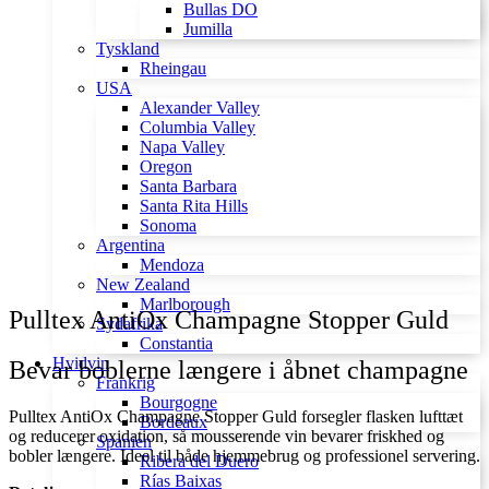
Bullas DO
Jumilla
Tyskland
Rheingau
USA
Alexander Valley
Columbia Valley
Napa Valley
Oregon
Santa Barbara
Santa Rita Hills
Sonoma
Argentina
Mendoza
New Zealand
Marlborough
Pulltex AntiOx Champagne Stopper Guld
Sydafrika
Constantia
Hvidvin
Bevar boblerne længere i åbnet champagne
Frankrig
Bourgogne
Pulltex AntiOx Champagne Stopper Guld forsegler flasken lufttæt
Bordeaux
og reducerer oxidation, så mousserende vin bevarer friskhed og
Spanien
bobler længere. Ideel til både hjemmebrug og professionel servering.
Ribera del Duero
Rías Baixas