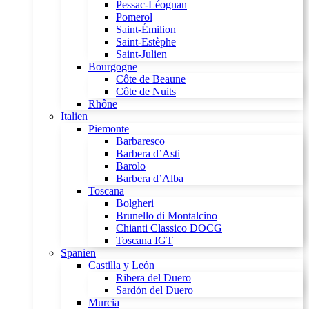
Pessac-Léognan
Pomerol
Saint-Émilion
Saint-Estèphe
Saint-Julien
Bourgogne
Côte de Beaune
Côte de Nuits
Rhône
Italien
Piemonte
Barbaresco
Barbera d’Asti
Barolo
Barbera d’Alba
Toscana
Bolgheri
Brunello di Montalcino
Chianti Classico DOCG
Toscana IGT
Spanien
Castilla y León
Ribera del Duero
Sardón del Duero
Murcia