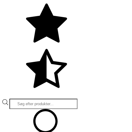
Products
search