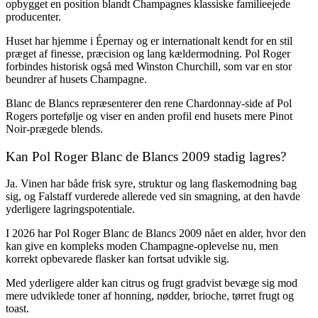
opbygget en position blandt Champagnes klassiske familieejede
producenter.
Huset har hjemme i Épernay og er internationalt kendt for en stil
præget af finesse, præcision og lang kældermodning. Pol Roger
forbindes historisk også med Winston Churchill, som var en stor
beundrer af husets Champagne.
Blanc de Blancs repræsenterer den rene Chardonnay-side af Pol
Rogers portefølje og viser en anden profil end husets mere Pinot
Noir-prægede blends.
Kan Pol Roger Blanc de Blancs 2009 stadig lagres?
Ja. Vinen har både frisk syre, struktur og lang flaskemodning bag
sig, og Falstaff vurderede allerede ved sin smagning, at den havde
yderligere lagringspotentiale.
I 2026 har Pol Roger Blanc de Blancs 2009 nået en alder, hvor den
kan give en kompleks moden Champagne-oplevelse nu, men
korrekt opbevarede flasker kan fortsat udvikle sig.
Med yderligere alder kan citrus og frugt gradvist bevæge sig mod
mere udviklede toner af honning, nødder, brioche, tørret frugt og
toast.