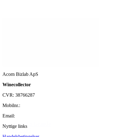
Acorn Bizlab ApS
Winecollector
CVR: 38766287
Mobilnr.:
+45 42 60 35 80
Email:
kontakt@winecollector.dk
Bollinger La Grande
Nyttige links
Année 2015
Handelsbetingelser