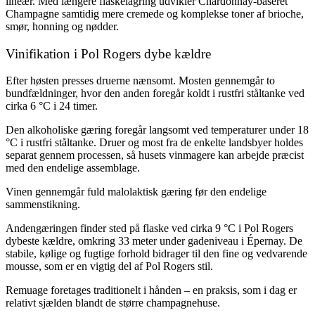
lineær. Med længere flaskelagring udvikler Chardonnay-baseret
Champagne samtidig mere cremede og komplekse toner af brioche,
smør, honning og nødder.
Vinifikation i Pol Rogers dybe kældre
Efter høsten presses druerne nænsomt. Mosten gennemgår to
bundfældninger, hvor den anden foregår koldt i rustfri ståltanke ved
cirka 6 °C i 24 timer.
Den alkoholiske gæring foregår langsomt ved temperaturer under 18
°C i rustfri ståltanke. Druer og most fra de enkelte landsbyer holdes
separat gennem processen, så husets vinmagere kan arbejde præcist
med den endelige assemblage.
Vinen gennemgår fuld malolaktisk gæring før den endelige
sammenstikning.
Andengæringen finder sted på flaske ved cirka 9 °C i Pol Rogers
dybeste kældre, omkring 33 meter under gadeniveau i Épernay. De
stabile, kølige og fugtige forhold bidrager til den fine og vedvarende
mousse, som er en vigtig del af Pol Rogers stil.
Remuage foretages traditionelt i hånden – en praksis, som i dag er
relativt sjælden blandt de større champagnehuse.