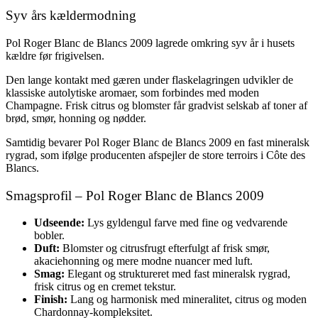
Syv års kældermodning
Pol Roger Blanc de Blancs 2009 lagrede omkring syv år i husets
kældre før frigivelsen.
Den lange kontakt med gæren under flaskelagringen udvikler de
klassiske autolytiske aromaer, som forbindes med moden
Champagne. Frisk citrus og blomster får gradvist selskab af toner af
brød, smør, honning og nødder.
Samtidig bevarer Pol Roger Blanc de Blancs 2009 en fast mineralsk
rygrad, som ifølge producenten afspejler de store terroirs i Côte des
Blancs.
Smagsprofil – Pol Roger Blanc de Blancs 2009
Udseende:
Lys gyldengul farve med fine og vedvarende
bobler.
Duft:
Blomster og citrusfrugt efterfulgt af frisk smør,
akaciehonning og mere modne nuancer med luft.
Smag:
Elegant og struktureret med fast mineralsk rygrad,
frisk citrus og en cremet tekstur.
Finish:
Lang og harmonisk med mineralitet, citrus og moden
Chardonnay-kompleksitet.