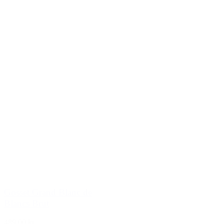
Gosset Grand Blanc de
Blancs Brut
489,00 kr.