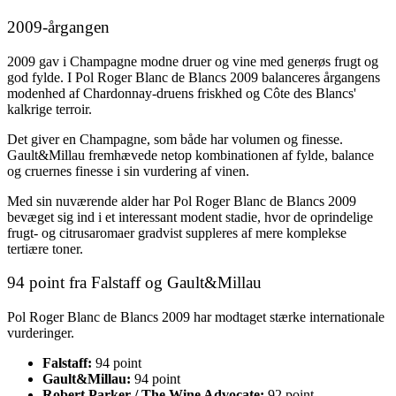
2009-årgangen
2009 gav i Champagne modne druer og vine med generøs frugt og
god fylde. I Pol Roger Blanc de Blancs 2009 balanceres årgangens
modenhed af Chardonnay-druens friskhed og Côte des Blancs'
kalkrige terroir.
Det giver en Champagne, som både har volumen og finesse.
Gault&Millau fremhævede netop kombinationen af fylde, balance
og cruernes finesse i sin vurdering af vinen.
Med sin nuværende alder har Pol Roger Blanc de Blancs 2009
bevæget sig ind i et interessant modent stadie, hvor de oprindelige
frugt- og citrusaromaer gradvist suppleres af mere komplekse
tertiære toner.
94 point fra Falstaff og Gault&Millau
Pol Roger Blanc de Blancs 2009 har modtaget stærke internationale
vurderinger.
Falstaff:
94 point
Gault&Millau:
94 point
Robert Parker / The Wine Advocate:
92 point