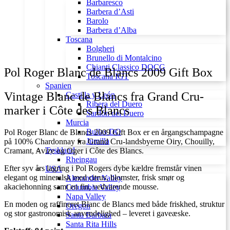
Barbaresco
Barbera d’Asti
Barolo
Barbera d’Alba
Toscana
Bolgheri
Brunello di Montalcino
Chianti Classico DOCG
Pol Roger Blanc de Blancs 2009 Gift Box
Toscana IGT
Spanien
Vintage Blanc de Blancs fra Grand Cru-
Castilla y León
Ribera del Duero
marker i Côte des Blancs
Sardón del Duero
Murcia
Bullas DO
Pol Roger Blanc de Blancs 2009 Gift Box er en årgangschampagne
Jumilla
på 100% Chardonnay fra Grand Cru-landsbyerne Oiry, Chouilly,
Tyskland
Cramant, Avize og Oger i Côte des Blancs.
Rheingau
Efter syv års lagring i Pol Rogers dybe kældre fremstår vinen
USA
elegant og mineralsk med citrus, blomster, frisk smør og
Alexander Valley
akaciehonning samt en fin, vedvarende mousse.
Columbia Valley
Napa Valley
En moden og raffineret Blanc de Blancs med både friskhed, struktur
Oregon
og stor gastronomisk anvendelighed – leveret i gaveæske.
Santa Barbara
Santa Rita Hills