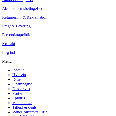
1.695,00 kr.
Abonnementsbetingelser
Tilføj til kurv
Returnering & Reklamation
Fragt & Levering
Persondatapolitik
Kontakt
Log ind
Menu
Rødvin
Hvidvin
Rosé
Champagne
Dessertvin
Portvin
Spiritus
Vin tilbehør
Tilbud & deals
WineCollector's Club