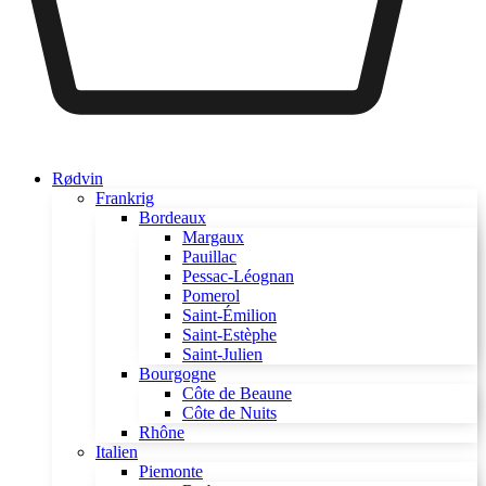
Rødvin
Frankrig
Bordeaux
Margaux
Pauillac
Pessac-Léognan
Pomerol
Saint-Émilion
Saint-Estèphe
Saint-Julien
Bourgogne
Côte de Beaune
Côte de Nuits
Rhône
Italien
Piemonte