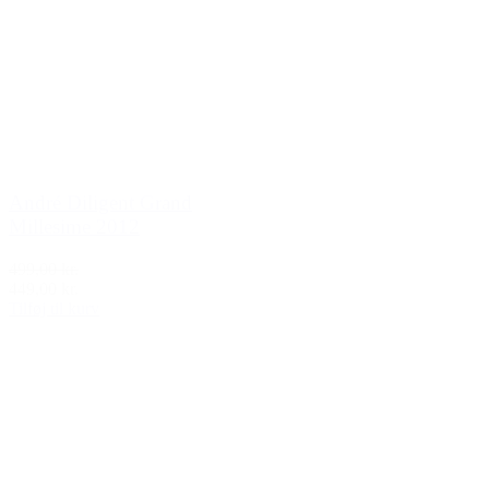
André Diligent Grand
Millesime 2012
499,00 kr.
449,00 kr.
Tilføj til kurv