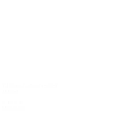
Pulltex Champagnesabel
Husard
2.199,00 kr.
Tilføj til kurv