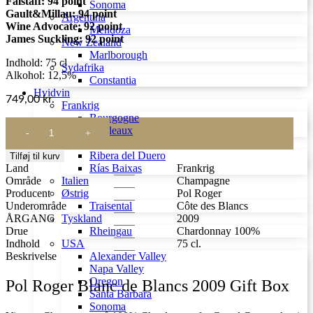
Falstaff: 94 point
Sonoma
Gault&Millau: 94 point
Argentina
Wine Advocate: 92 point
Mendoza
James Suckling: 92 point
New Zealand
Marlborough
Indhold: 75 cl
Sydafrika
Alkohol: 12,5%
Constantia
Hvidvin
749,00
kr.
Frankrig
Bourgogne
Pol
Bordeaux
Roger
Spanien
Blanc
Ribera del Duero
Tilføj til kurv
de
Land
Frankrig
Rías Baixas
Blancs
Område
Champagne
Italien
2009
Producent
Pol Roger
Østrig
Gift
Underområde
Côte des Blancs
Traisental
Box
ÅRGANG
2009
Tyskland
antal
Drue
Chardonnay 100%
Rheingau
Indhold
75 cl.
USA
Beskrivelse
Alexander Valley
Napa Valley
Oregon
Pol Roger Blanc de Blancs 2009 Gift Box
Santa Barbara
Sonoma