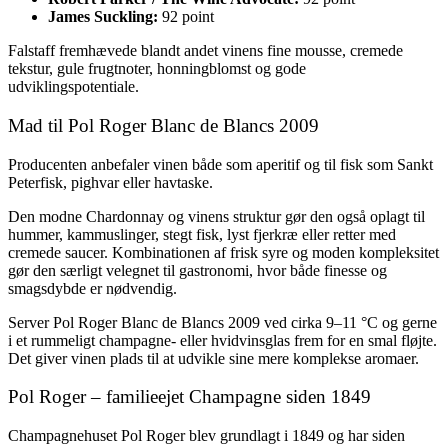
James Suckling:
92 point
Falstaff fremhævede blandt andet vinens fine mousse, cremede
tekstur, gule frugtnoter, honningblomst og gode
udviklingspotentiale.
Mad til Pol Roger Blanc de Blancs 2009
Producenten anbefaler vinen både som aperitif og til fisk som Sankt
Peterfisk, pighvar eller havtaske.
Den modne Chardonnay og vinens struktur gør den også oplagt til
hummer, kammuslinger, stegt fisk, lyst fjerkræ eller retter med
cremede saucer. Kombinationen af frisk syre og moden kompleksitet
gør den særligt velegnet til gastronomi, hvor både finesse og
smagsdybde er nødvendig.
Server Pol Roger Blanc de Blancs 2009 ved cirka 9–11 °C og gerne
i et rummeligt champagne- eller hvidvinsglas frem for en smal fløjte.
Det giver vinen plads til at udvikle sine mere komplekse aromaer.
Pol Roger – familieejet Champagne siden 1849
Champagnehuset Pol Roger blev grundlagt i 1849 og har siden