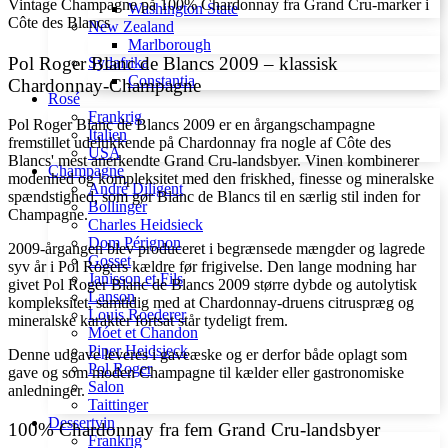
Vintage Champagne på 100% Chardonnay fra Grand Cru-marker i
Washington State
Côte des Blancs
New Zealand
Marlborough
Pol Roger Blanc de Blancs 2009 – klassisk
Sydafrika
Constantia
Chardonnay-Champagne
Rosé
Frankrig
Pol Roger Blanc de Blancs 2009 er en årgangschampagne
Italien
fremstillet udelukkende på Chardonnay fra nogle af Côte des
USA
Blancs' mest anerkendte Grand Cru-landsbyer. Vinen kombinerer
Champagne
modenhed og kompleksitet med den friskhed, finesse og mineralske
André Diligent
spændstighed, som gør Blanc de Blancs til en særlig stil inden for
Bollinger
Champagne.
Charles Heidsieck
Dom Pérignon
2009-årgangen blev produceret i begrænsede mængder og lagrede
Gosset
syv år i Pol Rogers kældre før frigivelse. Den lange modning har
Janisson et Fils
givet Pol Roger Blanc de Blancs 2009 større dybde og autolytisk
Lanson
kompleksitet, samtidig med at Chardonnay-druens citruspræg og
Louis Roederer
mineralske karakter fortsat står tydeligt frem.
Móet et Chandon
Piper Heidsieck
Denne udgave leveres i gaveæske og er derfor både oplagt som
Pol Roger
gave og som moden Champagne til kælder eller gastronomiske
Salon
anledninger.
Taittinger
Dessertvin
100% Chardonnay fra fem Grand Cru-landsbyer
Frankrig