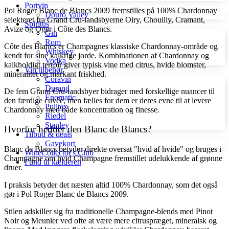
Portvin
Pol Roger Blanc de Blancs 2009 fremstilles på 100% Chardonnay
Douro Valley
selekteret fra Grand Cru-landsbyerne Oiry, Chouilly, Cramant,
Spiritus
Avize og Oger i Côte des Blancs.
Gin
Rom
Côte des Blancs er Champagnes klassiske Chardonnay-område og
Whiskey
kendt for sine kalkrige jorde. Kombinationen af Chardonnay og
Vodka
kalkholdigt terroir giver typisk vine med citrus, hvide blomster,
Vin tilbehør
mineralitet og markant friskhed.
Coravin
Durand
De fem Grand Cru-landsbyer bidrager med forskellige nuancer til
Enomatic
den færdige cuvée, men fælles for dem er deres evne til at levere
Pulltex
Chardonnay med både koncentration og finesse.
Riedel
Stanley
Hvorfor hedder den Blanc de Blancs?
Tilbud & deals
Gavekort
Blanc de Blancs betyder direkte oversat "hvid af hvide" og bruges i
WineCollector's Club
Champagne om hvid Champagne fremstillet udelukkende af grønne
Fund til kælderen
druer.
I praksis betyder det næsten altid 100% Chardonnay, som det også
gør i Pol Roger Blanc de Blancs 2009.
Stilen adskiller sig fra traditionelle Champagne-blends med Pinot
Noir og Meunier ved ofte at være mere citruspræget, mineralsk og