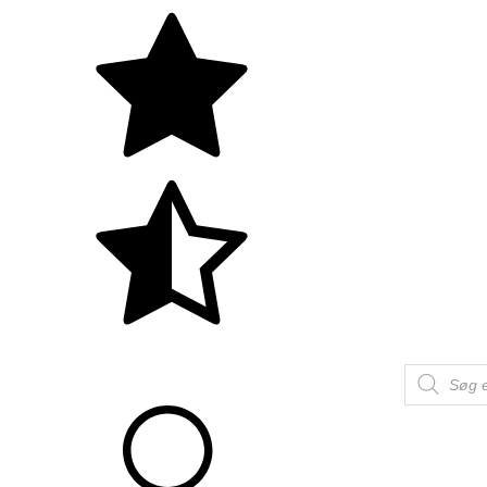
Products
search