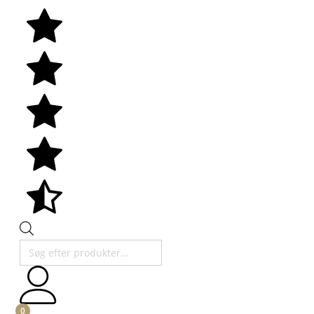
Products
search
0