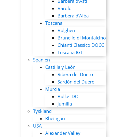
Barbera d’Asti
Barolo
Barbera d’Alba
Toscana
Bolgheri
Brunello di Montalcino
Chianti Classico DOCG
Toscana IGT
Spanien
Castilla y León
Ribera del Duero
Sardón del Duero
Murcia
Bullas DO
Jumilla
Tyskland
Rheingau
USA
Alexander Valley