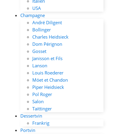
Italien
USA
Champagne
André Diligent
Bollinger
Charles Heidsieck
Dom Pérignon
Gosset
Janisson et Fils
Lanson
Louis Roederer
Móet et Chandon
Piper Heidsieck
Pol Roger
Salon
Taittinger
Dessertvin
Frankrig
Portvin