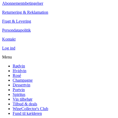
Abonnementsbetingelser
Tilføj til kurv
Returnering & Reklamation
Fragt & Levering
Persondatapolitik
Kontakt
Log ind
Menu
Rødvin
Hvidvin
Rosé
Champagne
Dessertvin
Portvin
Spiritus
Vin tilbehør
Tilbud & deals
WineCollector's Club
Fund til kælderen