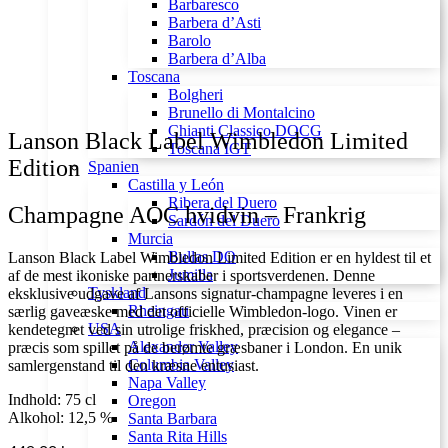
Barbaresco
Barbera d’Asti
Barolo
Barbera d’Alba
Toscana
Bolgheri
Brunello di Montalcino
Chianti Classico DOCG
Lanson Black Label Wimbledon Limited
Toscana IGT
Edition
Spanien
Castilla y León
Ribera del Duero
Champagne AOC hvidvin – Frankrig
Sardón del Duero
Murcia
Bullas DO
Lanson Black Label Wimbledon Limited Edition er en hyldest til et
Jumilla
af de mest ikoniske partnerskaber i sportsverdenen. Denne
Tyskland
eksklusive udgave af Lansons signatur-champagne leveres i en
Rheingau
særlig gaveæske med det officielle Wimbledon-logo. Vinen er
USA
kendetegnet ved sin utrolige friskhed, præcision og elegance –
Alexander Valley
præcis som spillet på de berømte græsbaner i London. En unik
Columbia Valley
samlergenstand til den kræsne entusiast.
Napa Valley
Indhold: 75 cl
Oregon
Alkohol: 12,5 %
Santa Barbara
Santa Rita Hills