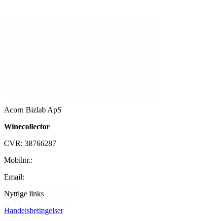
Acorn Bizlab ApS
Winecollector
CVR: 38766287
Mobilnr.:
+45 42 60 35 80
Email:
kontakt@winecollector.dk
Bollinger La Grande
Nyttige links
Année Rosé 2015
Handelsbetingelser
1.895,00 kr.