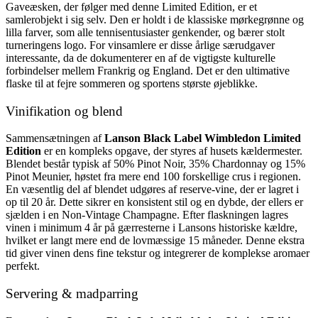
Gaveæsken, der følger med denne Limited Edition, er et
samlerobjekt i sig selv. Den er holdt i de klassiske mørkegrønne og
lilla farver, som alle tennisentusiaster genkender, og bærer stolt
turneringens logo. For vinsamlere er disse årlige særudgaver
interessante, da de dokumenterer en af de vigtigste kulturelle
forbindelser mellem Frankrig og England. Det er den ultimative
flaske til at fejre sommeren og sportens største øjeblikke.
Vinifikation og blend
Sammensætningen af
Lanson Black Label Wimbledon Limited
Edition
er en kompleks opgave, der styres af husets kældermester.
Blendet består typisk af 50% Pinot Noir, 35% Chardonnay og 15%
Pinot Meunier, høstet fra mere end 100 forskellige crus i regionen.
En væsentlig del af blendet udgøres af reserve-vine, der er lagret i
op til 20 år. Dette sikrer en konsistent stil og en dybde, der ellers er
sjælden i en Non-Vintage Champagne. Efter flaskningen lagres
vinen i minimum 4 år på gærresterne i Lansons historiske kældre,
hvilket er langt mere end de lovmæssige 15 måneder. Denne ekstra
tid giver vinen dens fine tekstur og integrerer de komplekse aromaer
perfekt.
Servering & madparring