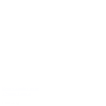
Krug Grande Cuvee
170ème Édition
1.999,00 kr.