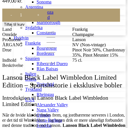
449,00
kr.
Sonoma
Argentina
Lanson
Mendoza
Black
New Zealand
Label
Marlborough
Tilføj til kurv
Wimbledon
Sydafrika
Land
Frankrig
Limited
Constantia
Område
Champagne
Edition
Hvidvin
Producent
Lanson
antal
Frankrig
ÅRGANG
NV (Non-vintage)
Bourgogne
Drue
Pinot Noir 50%, Chardonnay
Bordeaux
35%, Pinot Meunier 15%
Spanien
Indhold
75 cl.
Ribera del Duero
Beskrivelse
Rías Baixas
Italien
Lanson Black Label Wimbledon Limited
Østrig
Edition – Sportshistorie i eksklusive bobler
Traisental
Tyskland
Rheingau
Introduktion til Lanson Black Label Wimbledon
USA
Limited Edition
Alexander Valley
Napa Valley
Oregon
Når de hvide klæder findes frem, og jordbærrene serveres i London,
Santa Barbara
er det tid til Wimbledon – og ingen drik er mere uløseligt forbundet
Sonoma
med denne tradition end Lanson.
Lanson Black Label Wimbledon