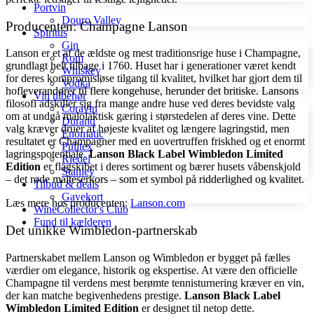
Portvin
Douro Valley
Producenten: Champagne Lanson
Spiritus
Gin
Lanson er et af de ældste og mest traditionsrige huse i Champagne,
Rom
grundlagt helt tilbage i 1760. Huset har i generationer været kendt
Whiskey
for deres kompromisløse tilgang til kvalitet, hvilket har gjort dem til
Vodka
hofleverandører til flere kongehuse, herunder det britiske. Lansons
Vin tilbehør
filosofi adskiller sig fra mange andre huse ved deres bevidste valg
Coravin
om at undgå malolaktisk gæring i størstedelen af deres vine. Dette
Durand
valg kræver druer af højeste kvalitet og længere lagringstid, men
Enomatic
resultatet er Champagner med en uovertruffen friskhed og et enormt
Pulltex
lagringspotentiale.
Lanson Black Label Wimbledon Limited
Riedel
Edition
er flagskibet i deres sortiment og bærer husets våbenskjold
Stanley
– det røde malteserkors – som et symbol på ridderlighed og kvalitet.
Tilbud & deals
Gavekort
Læs mere hos producenten:
Lanson.com
WineCollector's Club
Fund til kælderen
Det unikke Wimbledon-partnerskab
Partnerskabet mellem Lanson og Wimbledon er bygget på fælles
værdier om elegance, historik og ekspertise. At være den officielle
Champagne til verdens mest berømte tennisturnering kræver en vin,
der kan matche begivenhedens prestige.
Lanson Black Label
Wimbledon Limited Edition
er designet til netop dette.