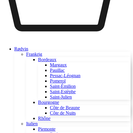
Rødvin
Frankrig
Bordeaux
Margaux
Pauillac
Pessac-Léognan
Pomerol
Saint-Émilion
Saint-Estèphe
Saint-Julien
Bourgogne
Côte de Beaune
Côte de Nuits
Rhône
Italien
Piemonte