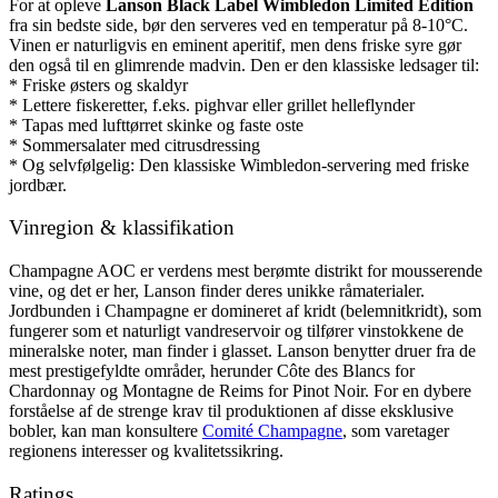
For at opleve
Lanson Black Label Wimbledon Limited Edition
fra sin bedste side, bør den serveres ved en temperatur på 8-10°C.
Vinen er naturligvis en eminent aperitif, men dens friske syre gør
den også til en glimrende madvin. Den er den klassiske ledsager til:
* Friske østers og skaldyr
* Lettere fiskeretter, f.eks. pighvar eller grillet helleflynder
* Tapas med lufttørret skinke og faste oste
* Sommersalater med citrusdressing
* Og selvfølgelig: Den klassiske Wimbledon-servering med friske
jordbær.
Vinregion & klassifikation
Champagne AOC er verdens mest berømte distrikt for mousserende
vine, og det er her, Lanson finder deres unikke råmaterialer.
Jordbunden i Champagne er domineret af kridt (belemnitkridt), som
fungerer som et naturligt vandreservoir og tilfører vinstokkene de
mineralske noter, man finder i glasset. Lanson benytter druer fra de
mest prestigefyldte områder, herunder Côte des Blancs for
Chardonnay og Montagne de Reims for Pinot Noir. For en dybere
forståelse af de strenge krav til produktionen af disse eksklusive
bobler, kan man konsultere
Comité Champagne
, som varetager
regionens interesser og kvalitetssikring.
Ratings