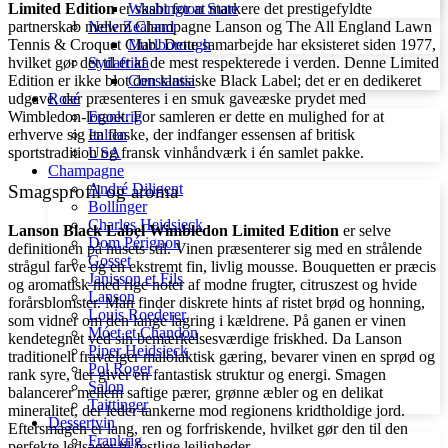
Washington State
Limited Edition
er skabt for at markere det prestigefyldte
New Zealand
partnerskab mellem Champagne Lanson og The All England Lawn
Marlborough
Tennis & Croquet Club. Dette samarbejde har eksisteret siden 1977,
Sydafrika
hvilket gør det til et af de mest respekterede i verden. Denne Limited
Constantia
Edition er ikke blot den klassiske Black Label; det er en dedikeret
Rosé
udgave, der præsenteres i en smuk gaveæske prydet med
Frankrig
Wimbledon-logoet. For samleren er dette en mulighed for at
Italien
erhverve sig en flaske, der indfanger essensen af britisk
USA
sportstradition og fransk vinhåndværk i én samlet pakke.
Champagne
André Diligent
Smagsprofil og aroma
Bollinger
Charles Heidsieck
Lanson Black Label Wimbledon Limited Edition
er selve
Dom Pérignon
definitionen på husets stil. Vinen præsenterer sig med en strålende
Gosset
strågul farve og en ekstremt fin, livlig mousse. Bouquetten er præcis
Janisson et Fils
og aromatisk med rige noter af modne frugter, citruszest og hvide
Lanson
forårsblomster. Man finder diskrete hints af ristet brød og honning,
Louis Roederer
som vidner om den lange lagring i kældrene. På ganen er vinen
Móet et Chandon
kendetegnet ved sin bemærkelsesværdige friskhed. Da Lanson
Piper Heidsieck
traditionelt fravælger malolaktisk gæring, bevarer vinen en sprød og
Pol Roger
rank syre, der giver en fantastisk struktur og energi. Smagen
Salon
balancerer mellem saftige pærer, grønne æbler og en delikat
Taittinger
mineralitet, der leder tankerne mod regionens kridtholdige jord.
Dessertvin
Eftersmagen er lang, ren og forfriskende, hvilket gør den til den
Frankrig
perfekte ledsager til festlige lejligheder.