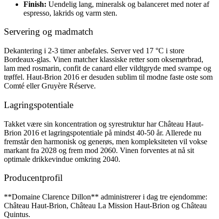
Finish:
Uendelig lang, mineralsk og balanceret med noter af
espresso, lakrids og varm sten.
Servering og madmatch
Dekantering i 2-3 timer anbefales. Server ved 17 °C i store
Bordeaux-glas. Vinen matcher klassiske retter som oksemørbrad,
lam med rosmarin, confit de canard eller vildtgryde med svampe og
trøffel. Haut-Brion 2016 er desuden sublim til modne faste oste som
Comté eller Gruyère Réserve.
Lagringspotentiale
Takket være sin koncentration og syrestruktur har Château Haut-
Brion 2016 et lagringspotentiale på mindst 40-50 år. Allerede nu
fremstår den harmonisk og generøs, men kompleksiteten vil vokse
markant fra 2028 og frem mod 2060. Vinen forventes at nå sit
optimale drikkevindue omkring 2040.
Producentprofil
**Domaine Clarence Dillon** administrerer i dag tre ejendomme:
Château Haut-Brion, Château La Mission Haut-Brion og Château
Quintus.