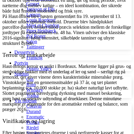
til oktober oplevede Bordeaux en lang, tør og solrig periode, hvor
Gosset
nætterne dog forblev kølige – en ideel kombination, der sikrede
Janisson et Fils
både fuld fenolisk modenhed og frisk syre.
Lanson
På Haut-Brion blev høsten gennemført fra 19. september til 13.
Louis Roederer
oktober under optimale forhold. Druerne blev håndplukket
Móet et Chandon
parcelfor-parcel, hvilket tillod præcis selektion mellem de forskellige
Piper Heidsieck
jordtyper på ejendommens ca. 48 ha. Vinen udviser den klassiske
Pol Roger
2016-signatur: kølig intensitet, silkebløde tanniner og uhyre
Salon
strukturel dybde.
Taittinger
Dessertvin
Terroir og markarbejde
Frankrig
Portvin
Haut-Brions terroir er unikt i Bordeaux. Markerne ligger på grus- og
Douro Valley
stenholdige bakker med et underlag af ler og sand – særligt rig på
Spiritus
jernoxid, der giver vinene deres karakteristiske mineralske præg.
Gin
Vinstokkene har en gennemsnitsalder på 37 år, og tæt plantet
Rom
beplantning (ca. 10.000 stokke pr. ha) skaber naturligt lavt udbytte.
Whiskey
Slottet praktiserer bæredygtig dyrkning med manuel beskæring,
Vodka
grøn høst og selektiv udtynding af drueklaser. Denne minutiøse
Vin tilbehør
markpleje er afgørende for den aromatiske renhed og balance, som
Coravin
præger 2016.
Durand
Enomatic
Vinifikation og lagring
Pulltex
Riedel
Efter høsten transporteres druerne i små perforerede kasser for at
Stanley