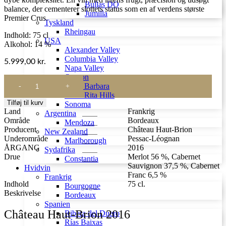
Bullas DO
balance, der cementerer slottets status som en af verdens største
Jumilla
Premier Crus.
Tyskland
Rheingau
Indhold: 75 cl
USA
Alkohol: 14 %
Alexander Valley
Columbia Valley
5.999,00
kr.
Napa Valley
Oregon
Château
Santa Barbara
Haut-
Santa Rita Hills
Brion
Tilføj til kurv
Sonoma
2016
Land
Frankrig
Argentina
antal
Område
Bordeaux
Mendoza
Producent
Château Haut-Brion
New Zealand
Underområde
Pessac-Léognan
Marlborough
ÅRGANG
2016
Sydafrika
Drue
Merlot 56 %, Cabernet
Constantia
Sauvignon 37,5 %, Cabernet
Hvidvin
Franc 6,5 %
Frankrig
Indhold
75 cl.
Bourgogne
Beskrivelse
Bordeaux
Spanien
Château Haut-Brion 2016
Ribera del Duero
Rías Baixas