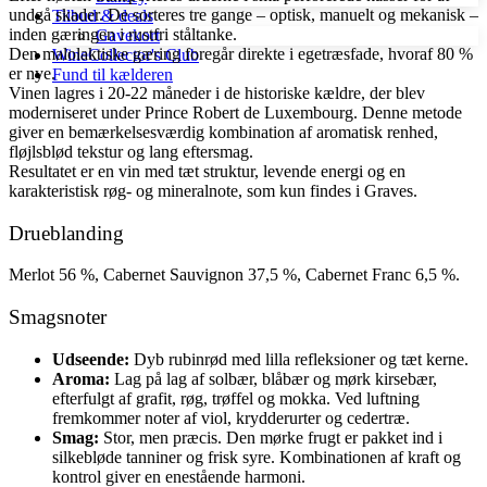
undgå skader. De sorteres tre gange – optisk, manuelt og mekanisk –
Tilbud & deals
inden gæringen i rustfri ståltanke.
Gavekort
Den malolaktiske gæring foregår direkte i egetræsfade, hvoraf 80 %
WineCollector's Club
er nye.
Fund til kælderen
Vinen lagres i 20-22 måneder i de historiske kældre, der blev
moderniseret under Prince Robert de Luxembourg. Denne metode
giver en bemærkelsesværdig kombination af aromatisk renhed,
fløjlsblød tekstur og lang eftersmag.
Resultatet er en vin med tæt struktur, levende energi og en
karakteristisk røg- og mineralnote, som kun findes i Graves.
Drueblanding
Merlot 56 %, Cabernet Sauvignon 37,5 %, Cabernet Franc 6,5 %.
Smagsnoter
Udseende:
Dyb rubinrød med lilla refleksioner og tæt kerne.
Aroma:
Lag på lag af solbær, blåbær og mørk kirsebær,
efterfulgt af grafit, røg, trøffel og mokka. Ved luftning
fremkommer noter af viol, krydderurter og cedertræ.
Smag:
Stor, men præcis. Den mørke frugt er pakket ind i
silkebløde tanniner og frisk syre. Kombinationen af kraft og
kontrol giver en enestående harmoni.