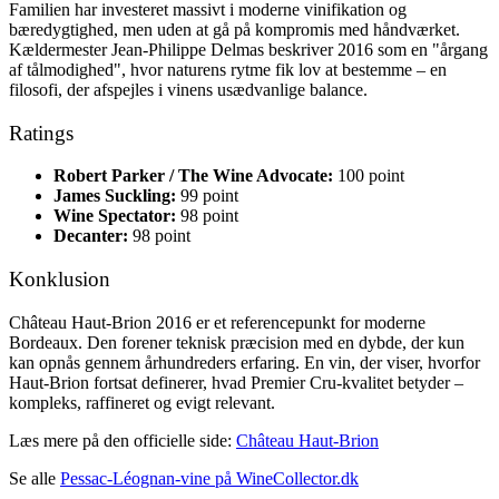
Familien har investeret massivt i moderne vinifikation og
bæredygtighed, men uden at gå på kompromis med håndværket.
Kældermester Jean-Philippe Delmas beskriver 2016 som en "årgang
af tålmodighed", hvor naturens rytme fik lov at bestemme – en
filosofi, der afspejles i vinens usædvanlige balance.
Ratings
Robert Parker / The Wine Advocate:
100 point
James Suckling:
99 point
Wine Spectator:
98 point
Decanter:
98 point
Konklusion
Château Haut-Brion 2016 er et referencepunkt for moderne
Bordeaux. Den forener teknisk præcision med en dybde, der kun
kan opnås gennem århundreders erfaring. En vin, der viser, hvorfor
Haut-Brion fortsat definerer, hvad Premier Cru-kvalitet betyder –
kompleks, raffineret og evigt relevant.
Læs mere på den officielle side:
Château Haut-Brion
Se alle
Pessac-Léognan-vine på WineCollector.dk