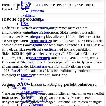
Italien
Premier Cru Classé – Et teknisk mesterværk fra Graves’ mest
Østrig
legendariske slot
Traisental
Tyskland
Historie og producent
Rheingau
USA
Alexander Valley
Château Haut-Brion er et navn, der rummer mere end fire
Napa Valley
århundreders vin­historie og præcision. Slottet ligger i forstaden
Oregon
Talence nær Bordeaux by og blev allerede i 1500-tallet berømt for
Santa Barbara
sin særlige evne til at forene intensitet og finesse. I 1855 blev det det
Sonoma
eneste slot fra Graves, som opnåede klassifikationen 1. Cru Classé –
Washington State
en titel, der siden er blevet synonym med teknisk perfektion.
New Zealand
Siden 1935 har ejendommen været ejet af **Domaine Clarence
Marlborough
Dillon**, i dag ledet af **Prins Robert de Luxembourg**, mens
Sydafrika
kældermester Jean-Philippe Delmas repræsenterer tredje generation
Constantia
af den familie, der har haft ansvaret for vinifikationen siden
Rosé
1920’erne. Kombinationen af klassisk tradition og moderne
Frankrig
teknologi er i dag signaturen for Haut-Brion.
Italien
USA
Årgang 2016 – klassisk, kølig og perfekt balanceret
Champagne
André Diligent
Vækstsæsonen 2016 var usædvanlig. Efter en våd vinter og et køligt
Bollinger
forår tørrede jorden ud midt på sommeren, hvilket reducerede
Charles Heidsieck
udbyttet men koncentrerede smagen i druerne. Fra midten af august
Dom Pérignon