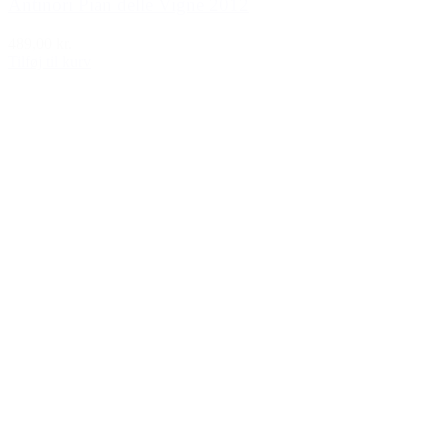
Antinori Pian delle Vigne 2012
489,00 kr.
Tilføj til kurv