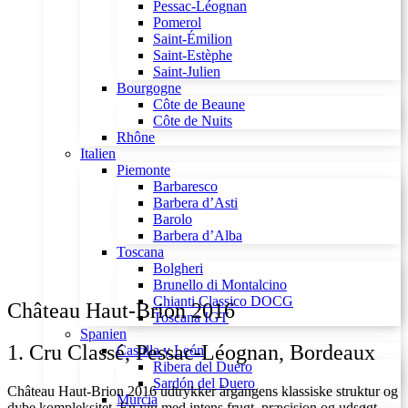
Pessac-Léognan
Pomerol
Saint-Émilion
Saint-Estèphe
Saint-Julien
Bourgogne
Côte de Beaune
Côte de Nuits
Rhône
Italien
Piemonte
Barbaresco
Barbera d’Asti
Barolo
Barbera d’Alba
Toscana
Bolgheri
Brunello di Montalcino
Chianti Classico DOCG
Château Haut-Brion 2016
Toscana IGT
Spanien
1. Cru Classé, Pessac-Léognan, Bordeaux
Castilla y León
Ribera del Duero
Sardón del Duero
Château Haut-Brion 2016 udtrykker årgangens klassiske struktur og
Murcia
dybe kompleksitet. En vin med intens frugt, præcision og udsøgt