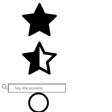
Products
search