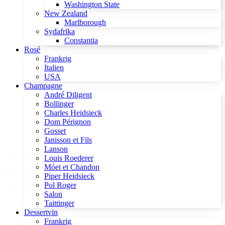
Washington State
New Zealand
Marlborough
Sydafrika
Constantia
Rosé
Frankrig
Italien
USA
Champagne
André Diligent
Bollinger
Charles Heidsieck
Dom Pérignon
Gosset
Janisson et Fils
Lanson
Guado al Tasso 2011
Louis Roederer
Móet et Chandon
999,00 kr.
Piper Heidsieck
Tilføj til kurv
Pol Roger
Salon
Taittinger
Dessertvin
Frankrig