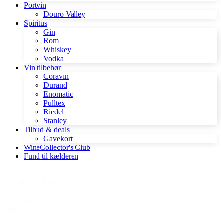
Portvin
Douro Valley
Spiritus
Gin
Rom
Whiskey
Vodka
Vin tilbehør
Coravin
Durand
Enomatic
Pulltex
Riedel
Stanley
Tilbud & deals
Gavekort
WineCollector's Club
Fund til kælderen
Guado al Tasso 2012
1.199,00 kr.
Tilføj til kurv