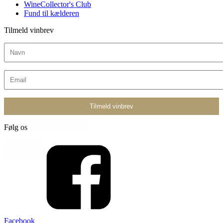
WineCollector's Club
Fund til kælderen
Tilmeld vinbrev
Guado al Tasso 2020
Følg os
1.595,00 kr.
Tilføj til kurv
Facebook