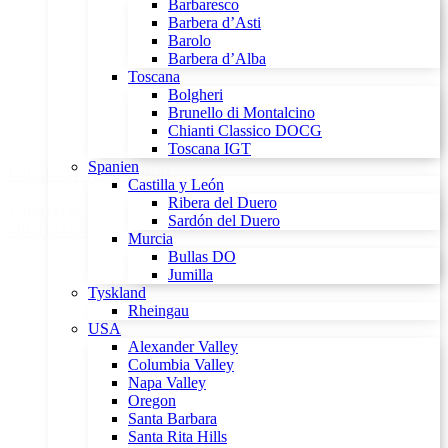
Barbaresco
Barbera d’Asti
Barolo
Barbera d’Alba
Toscana
Bolgheri
Brunello di Montalcino
Chianti Classico DOCG
Toscana IGT
Spanien
Guado al Tasso 2008
Castilla y León
Ribera del Duero
1.199,00 kr.
Sardón del Duero
Tilføj til kurv
Murcia
Bullas DO
Jumilla
Tyskland
Rheingau
USA
Alexander Valley
Columbia Valley
Napa Valley
Oregon
Santa Barbara
Santa Rita Hills