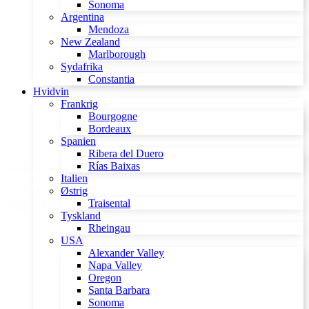
Sonoma
Argentina
Mendoza
New Zealand
Marlborough
Sydafrika
Constantia
Hvidvin
Frankrig
Bourgogne
Bordeaux
Spanien
Ribera del Duero
Guado al Tasso 2015
Rías Baixas
Italien
Østrig
1.599,00 kr.
Traisental
Tilføj til kurv
Tyskland
Rheingau
USA
Alexander Valley
Napa Valley
Oregon
Santa Barbara
Sonoma