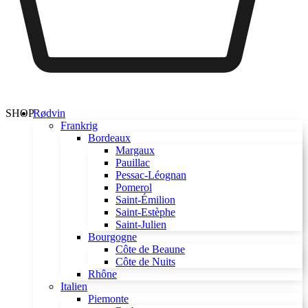
SHOP
Rødvin
Frankrig
Bordeaux
Margaux
Pauillac
Pessac-Léognan
Pomerol
Saint-Émilion
Saint-Estèphe
Saint-Julien
Bourgogne
Côte de Beaune
Côte de Nuits
Rhône
Italien
Piemonte