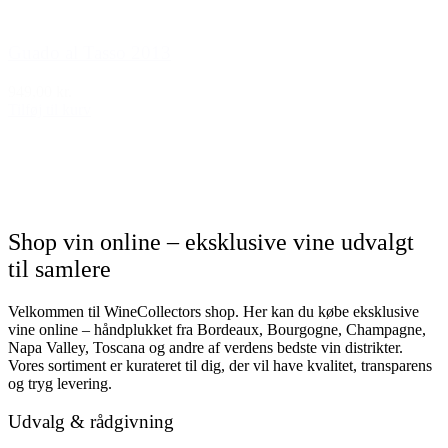
Guado al Tasso 2013
949,00 kr.
Tilføj til kurv
Shop vin online – eksklusive vine udvalgt
til samlere
Velkommen til WineCollectors shop. Her kan du købe eksklusive
vine online – håndplukket fra Bordeaux, Bourgogne, Champagne,
Napa Valley, Toscana og andre af verdens bedste vin distrikter.
Vores sortiment er kurateret til dig, der vil have kvalitet, transparens
og tryg levering.
Udvalg & rådgivning