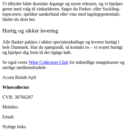
Vi tilbyder både ikoniske årgange og nyere releases, og vi hjælper
gerne med valg til vinkælderen. Søger du Parker- eller Suckling-
topscorere, sjældne samlerfund eller vine med lagringspotentiale,
finder du dem her.
Hurtig og sikker levering
Guado al Tasso 2007
Alle flasker pakkes i sikker specialemballage og leveres hurtigt i
999,00 kr.
hele Danmark. Har du spørgsmål, så kontakt os – vi svarer hurtigt
Tilføj til kurv
og hjælper dig frem til det rigtige køb.
Se også vores
Wine Collectors Club
for månedlige smagekasser og
særlige medlemsfordele.
Acorn Bizlab ApS
Winecollector
CVR: 38766287
Mobilnr.:
+45 42 60 35 80
Email:
kontakt@winecollector.dk
Nyttige links