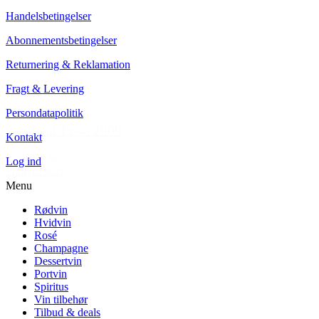
Handelsbetingelser
Abonnementsbetingelser
Returnering & Reklamation
Fragt & Levering
Persondatapolitik
Guado al Tasso 2009
Kontakt
1.099,00 kr.
Log ind
Tilføj til kurv
Menu
Rødvin
Hvidvin
Rosé
Champagne
Dessertvin
Portvin
Spiritus
Vin tilbehør
Tilbud & deals