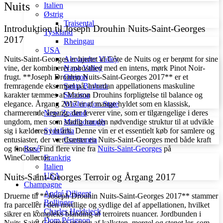
Nuits
Italien
Østrig
Traisental
Introduktion til Joseph Drouhin Nuits-Saint-Georges
Tyskland
2017
Rheingau
USA
Alexander Valley
Nuits-Saint-Georges er hjertet af Côte de Nuits og er berømt for sine
Napa Valley
vine, der kombinerer robusthed med en intens, mørk Pinot Noir-
Oregon
frugt. **Joseph Drouhin Nuits-Saint-Georges 2017** er et
Santa Barbara
fremragende eksempel på, hvordan appellationens maskuline
Sonoma
karakter tæmmes af Maison Drouhins forpligtelse til balance og
Washington State
elegance. Årgang 2017 er af mange hyldet som en klassisk,
New Zealand
charmerende årgang, der leverer vine, som er tilgængelige i deres
Marlborough
ungdom, men som stadig har den nødvendige struktur til at udvikle
Sydafrika
sig i kælderen i et årti. Denne vin er et essentielt køb for samlere og
Constantia
entusiaster, der værdsætter en Nuits-Saint-Georges med både kraft
Rosé
og finesse. Find flere vine fra
Nuits-Saint-Georges
på
Frankrig
WineCollector.
Italien
USA
Nuits-Saint-Georges Terroir og Årgang 2017
Champagne
André Diligent
Druerne til **Joseph Drouhin Nuits-Saint-Georges 2017** stammer
Bollinger
fra parceller i den nordlige og sydlige del af appellationen, hvilket
Charles Heidsieck
sikrer en kompleks blanding af terroirets nuancer. Jordbunden i
Dom Pérignon
Nuits-Saint-Georges er tung af kalksten, mergel og stenet ler, som