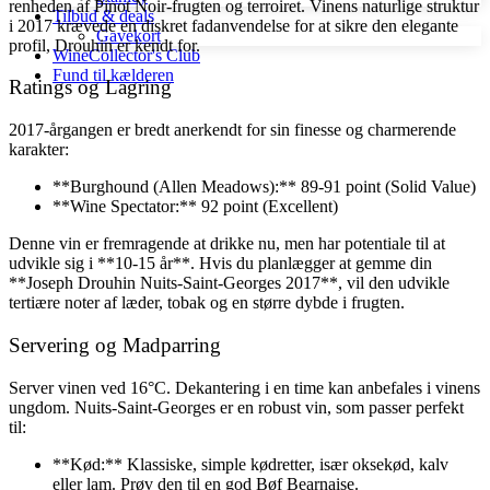
renheden af Pinot Noir-frugten og terroiret. Vinens naturlige struktur
Tilbud & deals
i 2017 krævede en diskret fadanvendelse for at sikre den elegante
Gavekort
profil, Drouhin er kendt for.
WineCollector's Club
Fund til kælderen
Ratings og Lagring
2017-årgangen er bredt anerkendt for sin finesse og charmerende
karakter:
**Burghound (Allen Meadows):** 89-91 point (Solid Value)
**Wine Spectator:** 92 point (Excellent)
Denne vin er fremragende at drikke nu, men har potentiale til at
udvikle sig i **10-15 år**. Hvis du planlægger at gemme din
**Joseph Drouhin Nuits-Saint-Georges 2017**, vil den udvikle
tertiære noter af læder, tobak og en større dybde i frugten.
Servering og Madparring
Server vinen ved 16°C. Dekantering i en time kan anbefales i vinens
ungdom. Nuits-Saint-Georges er en robust vin, som passer perfekt
til:
**Kød:** Klassiske, simple kødretter, især oksekød, kalv
eller lam. Prøv den til en god Bøf Bearnaise.