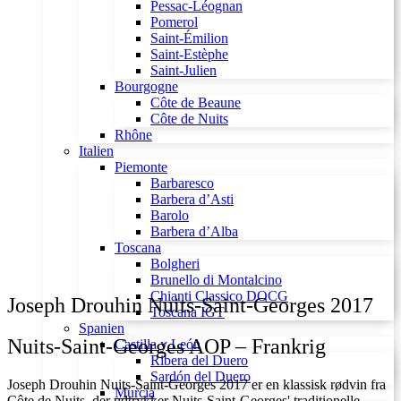
Pessac-Léognan
Pomerol
Saint-Émilion
Saint-Estèphe
Saint-Julien
Bourgogne
Côte de Beaune
Côte de Nuits
Rhône
Italien
Piemonte
Barbaresco
Barbera d’Asti
Barolo
Barbera d’Alba
Toscana
Bolgheri
Brunello di Montalcino
Chianti Classico DOCG
Joseph Drouhin Nuits-Saint-Georges 2017
Toscana IGT
Spanien
Nuits-Saint-Georges AOP – Frankrig
Castilla y León
Ribera del Duero
Sardón del Duero
Joseph Drouhin Nuits-Saint-Georges 2017 er en klassisk rødvin fra
Murcia
Côte de Nuits, der udtrykker Nuits-Saint-Georges' traditionelle