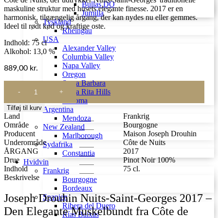
Bullas DO
maskuline struktur med husets elegante finesse. 2017 er en
Jumilla
harmonisk, tilgængelig årgang, der kan nydes nu eller gemmes.
Tyskland
Ideel til rødt kød og kraftige oste.
Rheingau
USA
Indhold: 75 cl
Alexander Valley
Alkohol: 13,0 %
Columbia Valley
Napa Valley
889,00
kr.
Oregon
Santa Barbara
Joseph
Santa Rita Hills
Drouhin
Sonoma
Nuits-
Tilføj til kurv
Argentina
Saint-
Land
Frankrig
Mendoza
Georges
Område
Bourgogne
New Zealand
2017
Producent
Maison Joseph Drouhin
Marlborough
antal
Underområde
Côte de Nuits
Sydafrika
ÅRGANG
2017
Constantia
Drue
Pinot Noir 100%
Hvidvin
Indhold
75 cl.
Frankrig
Beskrivelse
Bourgogne
Bordeaux
Joseph Drouhin Nuits-Saint-Georges 2017 –
Spanien
Ribera del Duero
Den Elegante Muskelbundt fra Côte de
Rías Baixas