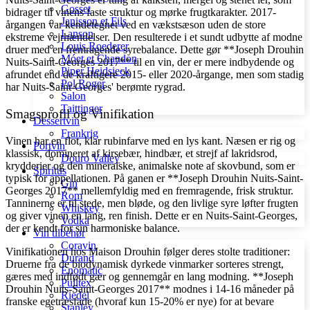
Gosset
bidrager til vinens faste struktur og mørke frugtkarakter. 2017-
Janisson et Fils
årgangen var kendetegnet ved en vækstsæson uden de store
Lanson
ekstreme vejrhændelser. Den resulterede i et sundt udbytte af modne
Louis Roederer
druer med en fremragende syrebalance. Dette gør **Joseph Drouhin
Móet et Chandon
Nuits-Saint-Georges 2017** til en vin, der er mere indbydende og
Piper Heidsieck
afrundet end de kraftigere 2015- eller 2020-årgange, men som stadig
Pol Roger
har Nuits-Saint-Georges' berømte rygrad.
Salon
Taittinger
Smagsprofil og Vinifikation
Dessertvin
Frankrig
Vinen har en flot, klar rubinfarve med en lys kant. Næsen er rig og
Portvin
klassisk, domineret af kirsebær, hindbær, et strejf af lakridsrod,
Douro Valley
krydderier og den mineralske, animalske note af skovbund, som er
Spiritus
typisk for appellationen. På ganen er **Joseph Drouhin Nuits-Saint-
Gin
Georges 2017** mellemfyldig med en fremragende, frisk struktur.
Rom
Tanninerne er til stede, men bløde, og den livlige syre løfter frugten
Whiskey
og giver vinen en lang, ren finish. Dette er en Nuits-Saint-Georges,
Vodka
der er kendt for sin harmoniske balance.
Vin tilbehør
Coravin
Vinifikationen hos Maison Drouhin følger deres stolte traditioner:
Durand
Druerne fra de biodynamisk dyrkede vinmarker sorteres strengt,
Enomatic
gæres med indfødt gær og gennemgår en lang modning. **Joseph
Pulltex
Drouhin Nuits-Saint-Georges 2017** modnes i 14-16 måneder på
Riedel
franske egetræsfade (hvoraf kun 15-20% er nye) for at bevare
Stanley