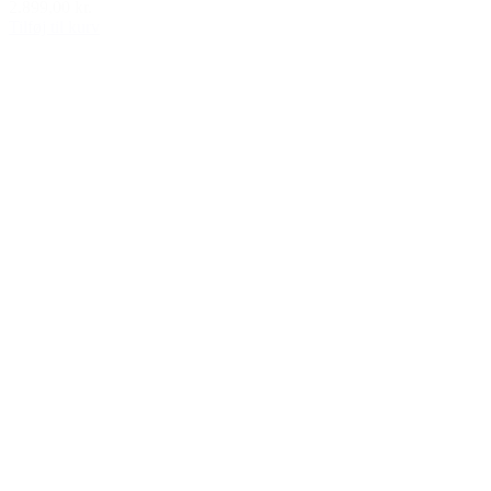
2.899,00 kr.
Tilføj til kurv