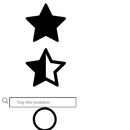
Products
search