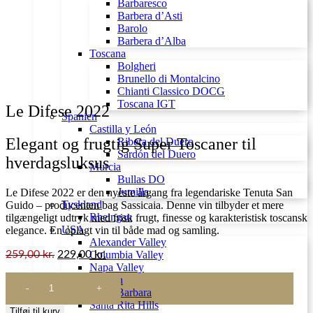
Barbaresco
Barbera d’Asti
Barolo
Barbera d’Alba
Toscana
Bolgheri
Brunello di Montalcino
Chianti Classico DOCG
Toscana IGT
Le Difese 2022
Spanien
Castilla y León
Elegant og frugtig Super Toscaner til
Ribera del Duero
Sardón del Duero
hverdagsluksus
Murcia
Bullas DO
Jumilla
Le Difese 2022 er den nyeste årgang fra legendariske Tenuta San
Tyskland
Guido – producenten bag Sassicaia. Denne vin tilbyder et mere
Rheingau
tilgængeligt udtryk med frisk frugt, finesse og karakteristisk toscansk
USA
elegance. En oplagt vin til både mad og samling.
Alexander Valley
259,00
kr.
229,00
kr.
Columbia Valley
Napa Valley
Le
Oregon
Difese
Santa Barbara
2022
Santa Rita Hills
Tilføj til kurv