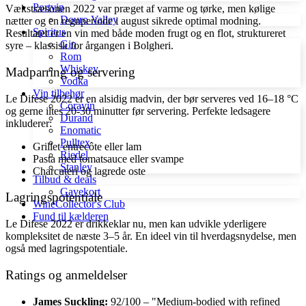
Portvin
Vækstsæsonen 2022 var præget af varme og tørke, men kølige
Douro Valley
nætter og en regnperiode i august sikrede optimal modning.
Spiritus
Resultatet er en vin med både moden frugt og en flot, struktureret
Gin
syre – klassisk for årgangen i Bolgheri.
Rom
Whiskey
Madparring og servering
Vodka
Vin tilbehør
Le Difese 2022 er en alsidig madvin, der bør serveres ved 16–18 °C
Coravin
og gerne iltes 20-30 minutter før servering. Perfekte ledsagere
Durand
inkluderer:
Enomatic
Pulltex
Grillet entrecôte eller lam
Riedel
Pasta med tomatsauce eller svampe
Stanley
Charcuteri og lagrede oste
Tilbud & deals
Gavekort
Lagringspotentiale
WineCollector's Club
Fund til kælderen
Le Difese 2022 er drikkeklar nu, men kan udvikle yderligere
kompleksitet de næste 3–5 år. En ideel vin til hverdagsnydelse, men
også med lagringspotentiale.
Ratings og anmeldelser
James Suckling:
92/100 – "Medium-bodied with refined