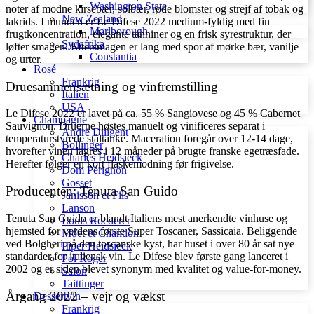
Washington State
noter af modne kirsebær, solbær, røde blomster og strejf af tobak og
New Zealand
lakrids. I munden er Le Difese 2022 medium-fyldig med fin
Marlborough
frugtkoncentration, elegante tanniner og en frisk syrestruktur, der
Sydafrika
løfter smagen. Eftersmagen er lang med spor af mørke bær, vanilje
Constantia
og urter.
Rosé
Frankrig
Druesammensætning og vinfremstilling
Italien
USA
Le Difese 2022 er lavet på ca. 55 % Sangiovese og 45 % Cabernet
Champagne
Sauvignon. Druerne høstes manuelt og vinificeres separat i
André Diligent
temperaturstyrede ståltanke. Maceration foregår over 12-14 dage,
Bollinger
hvorefter vinen lagres i 12 måneder på brugte franske egetræsfade.
Charles Heidsieck
Herefter følger en kort flaskemodning før frigivelse.
Dom Pérignon
Gosset
Producenten: Tenuta San Guido
Janisson et Fils
Lanson
Tenuta San Guido er blandt Italiens mest anerkendte vinhuse og
Louis Roederer
hjemsted for verdens første Super Toscaner, Sassicaia. Beliggende
Móet et Chandon
ved Bolgheri på den toscanske kyst, har huset i over 80 år sat nye
Piper Heidsieck
standarder for italiensk vin. Le Difese blev første gang lanceret i
Pol Roger
2002 og er siden blevet synonym med kvalitet og value-for-money.
Salon
Taittinger
Årgang 2022 – vejr og vækst
Dessertvin
Frankrig