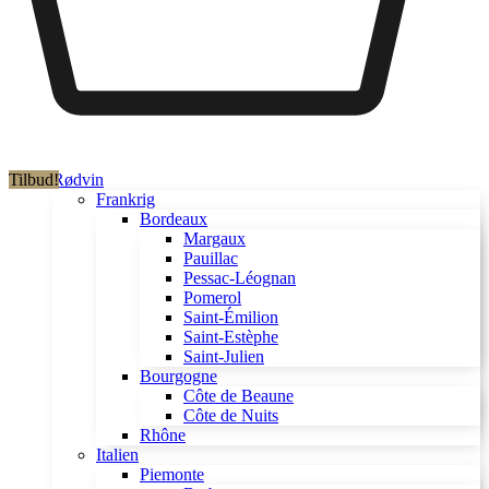
Tilbud!
Rødvin
Frankrig
Bordeaux
Margaux
Pauillac
Pessac-Léognan
Pomerol
Saint-Émilion
Saint-Estèphe
Saint-Julien
Bourgogne
Côte de Beaune
Côte de Nuits
Rhône
Italien
Piemonte