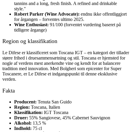
tannins and a long, fresh finish. A refined and drinkable
style."
Robert Parker (Wine Advocate):
endnu ikke offentliggjort
for årgangen – forventes ultimo 2025.
Wine Enthusiast:
91/100 (forventet vurdering baseret på
tidligere årgange)
Region og klassifikation
Le Difese er klassificeret som Toscana IGT – en kategori der tillader
større frihed i druesammensætning og stil. Toscana er hjemsted for
nogle af verdens mest anerkendte vine og kendt for at balancere
tradition med innovation. Med Bolgheri som epicenter for Super
Toscanere, er Le Difese et indgangspunkt til denne eksklusive
verden.
Fakta
Producent:
Tenuta San Guido
Region:
Toscana, Italien
Klassifikation:
IGT Toscana
Druer:
55% Sangiovese, 45% Cabernet Sauvignon
Alkohol:
13,5 %
Indhold:
75 cl