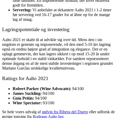
faste tanniner. En imponerende struktur, der lover ekstremt
godt for fremtiden.
Servering:
Vi anbefaler at dekantere Aalto 2021 i 1-2 timer
før servering ved 16-17 grader for at åbne op for de mange
lag af smag.
Lagringspotentiale og investering
Aalto 2021 er skabt til at udvikle sig over tid. Mens den i sin
ungdom er generøs og imponerende, vil den med 5-10 års lagring
opnå en endnu højere grad af integration og elegance. Det er en
oplagt gemmevin, der kan lagres sikkert i op mod 15-20 år under
optimale forhold i en stabil vinkælder. For samlere repræsenterer
denne årgang en af de mest stabile investeringer i regionen grundet
Mariano Garcías urokkelige kvalitetsniveau.
Ratings for Aalto 2021
Robert Parker (Wine Advocate):
94/100
James Suckling:
94/100
Guía Peñín:
94/100
Wine Spectator:
93/100
Se hele vores udvalg af
rødvin fra Ribera del Duero
eller udforsk de
øvrige topvine fra
Bodegas Aalto her
.