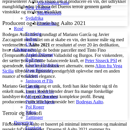
repræsenterer Aalto en vision om at producere en vin, der udtrykker
Washington State
mangfoldigheden i Ribera del Dueros terroir gennem gamle
New Zealand
vinstokke og moderne teknikker.
Marlborough
Sydafrika
Producent og historie bag Aalto 2021
Constantia
Rosé
Frankrig
Bodegas Aalto blev grundlagt af Mariano García og Javier
Italien
Zaccagnini med målet om at skabe en vin, der kunne måle sig med
USA
verdenseliten.
Aalto 2021
er resultatet af over 20 års dedikation,
Champagne
hvor man har udvalgt de bedste parceller med Tinto Fino
André Diligent
(Tempranillo) i provinserne Valladolid og Burgos. For vinkendere,
Bollinger
der sætter pris på denne balancerede kraft, er
Peter Sisseck PSI
et
Charles Heidsieck
spændende, mere terroir-fokuseret alternativ, mens
Alion fra Vega
Dom Pérignon
Sicilia
tilbyder en lignende prestigefyldt oplevelse med en anden
Gosset
nuance af områdets elegance.
Janisson et Fils
Mariano Garcías tilgang er unik, fordi han ikke binder sig til én
Lanson
enkelt mark, men i stedet blender druer fra mange forskellige
Louis Roederer
landsbyer for at opnå den mest komplekse profil. Besøg
Móet et Chandon
producentens officielle hjemmeside her:
Bodegas Aalto
.
Piper Heidsieck
Pol Roger
Salon
Terroir og filosofi
Taittinger
Dessertvin
Filosofien bag Aalto er baseret på minimal intervention og maksimal
Frankrig
respekt for råmaterialet. Druerne til Aalto 2021 stammer fra