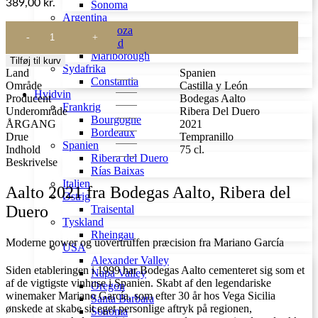
389,00
kr.
Sonoma
Argentina
Aalto
Mendoza
2021
New Zealand
antal
Marlborough
Tilføj til kurv
Sydafrika
Land
Spanien
Constantia
Område
Castilla y León
Hvidvin
Producent
Bodegas Aalto
Frankrig
Underområde
Ribera Del Duero
Bourgogne
ÅRGANG
2021
Bordeaux
Drue
Tempranillo
Spanien
Indhold
75 cl.
Ribera del Duero
Beskrivelse
Rías Baixas
Italien
Aalto 2021 fra Bodegas Aalto, Ribera del
Østrig
Duero
Traisental
Tyskland
Rheingau
Moderne power og uovertruffen præcision fra Mariano García
USA
Alexander Valley
Siden etableringen i 1999 har Bodegas Aalto cementeret sig som et
Napa Valley
af de vigtigste vinhuse i Spanien. Skabt af den legendariske
Oregon
winemaker Mariano García, som efter 30 år hos Vega Sicilia
Santa Barbara
ønskede at skabe sit eget personlige aftryk på regionen,
Sonoma