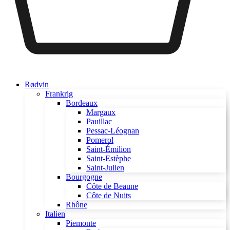
Rødvin
Frankrig
Bordeaux
Margaux
Pauillac
Pessac-Léognan
Pomerol
Saint-Émilion
Saint-Estèphe
Saint-Julien
Bourgogne
Côte de Beaune
Côte de Nuits
Rhône
Italien
Piemonte