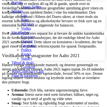
Portvin
vinstokke, der er mellem 40 og 80 år gamle, spredt over ni
Douro Valley
forskellige kommuner. Denne geografiske spredning giver vinen en
Spiritus
kompleksitet, som sjældent findes i vine fra enkeltmarker. Den
Gin
kalkrige undergrund i Ribera del Duero sikrer, at vinen trods sin
Rom
enorme koncentration og alkoholstyrke bevarer en frisk syre og en
Whiskey
mineralsk nerve, som er afgørende for balancen.
Vodka
Vin tilbehør
Hver parcel vinificeres separat for at bevare de unikke karakteristika
Coravin
fra de forskellige jordbundstyper, før det endelige blend for Aalto
Durand
2021 sammensættes. Dette sikrer en konsistens i kvaliteten, der har
Enomatic
gjort vinen til et globalt referencepunkt for spansk Tempranillo.
Pulltex
Riedel
Vinifikation og smagsnoter for Aalto 2021
Stanley
Tilbud & deals
Høsten foregår udelukkende manuelt, og druerne gennemgår en
Gavekort
streng selektion på vineriet. Aalto 2021 lagres typisk 16-18 måneder
WineCollector's Club
på franske og amerikanske egetræsfade, hvoraf 50% er nye. Denne
Fund til kælderen
lagring tilfører vinen struktur og krydrede noter uden at overdøve
den primære frugt.
Udseende:
Dyb lilla, næsten uigennemsigtig farve.
Aroma:
Intens næse med sorte kirsebær, blåbær, røget eg,
vanilje og et strejf af grafit og vilde urter.
Smag:
Stor fylde og righoldig frugt understøttet af modne,