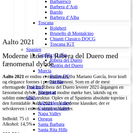
Barbaresco
Barbera d’Asti
Barolo
Barbera d’Alba
Toscana
Bolgheri
Brunello di Montalcino
Chianti Classico DOCG
Aalto 2021
Toscana IGT
Spanien
Moderne ikon fra Ribera del Duero med
Castilla y León
Ribera del Duero
fænomenal dybde
Sardón del Duero
Murcia
Bullas DO
Aalto 2021
er endnu et mesterværk fra Mariano García, hvor kraft
Jumilla
og elegance forenes i perfekt harmoni. Som en af de mest
Tyskland
eftertragtede vine fra Ribera del Duero leverer 2021-årgangen en
Rheingau
fænomenal dybde, præget af modne mørke bær, lakrids og en
USA
sublim mineralsk struktur. Oplev en af Spaniens absolutte topvine i
Alexander Valley
den formidable Aalto 2021 – en moderne klassiker, der er
Columbia Valley
selvskreven i enhver seriøs vinkælder.
Napa Valley
Indhold: 75 cl
Oregon
Alkohol: 14,5%
Santa Barbara
Santa Rita Hills